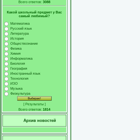
Всего ответов:
3088
Какой школьный предмет у Вас
самый любимый?
Математика
Русский язык
Литература
История
Обществознание
Физика
Химия
Информатика
Биология
География
Иностранный язык
Технология
ИЗО
Музыка
Физкультура
[
Результаты
]
Всего ответов:
1814
Архив новостей