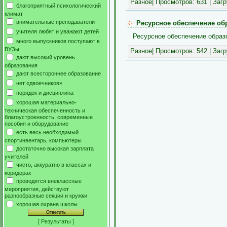
Разное
| Просмотров: 631 | Заг
благоприятный психологический
климат
внимательные преподаватели
Ресурсное обеспечение об
учителя любят и уважают детей
Ресурсное обеспечение образ
много выпускников поступают в
ВУЗы
Разное
| Просмотров: 542 | Заг
дают высокий уровень
образования
дают всестороннее образование
нет «двоечников»
порядок и дисциплина
хорошая материально-
техническая обеспеченность и
благоустроенность, современные
пособия и оборудование
есть весь необходимый
спортинвентарь, компьютеры
достаточно высокая зарплата
учителей
чисто, аккуратно в классах и
коридорах
проводятся внеклассные
мероприятия, действуют
разнообразные секции и кружки
хорошая охрана школы
[
Результаты
]