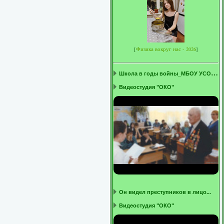
[
Физика вокруг нас - 2026
]
Ш
кола в годы войны_МБОУ УСОШ1 ...
Видеостудия "ОКО"
Он видел преступников в лицо...
Видеостудия "ОКО"