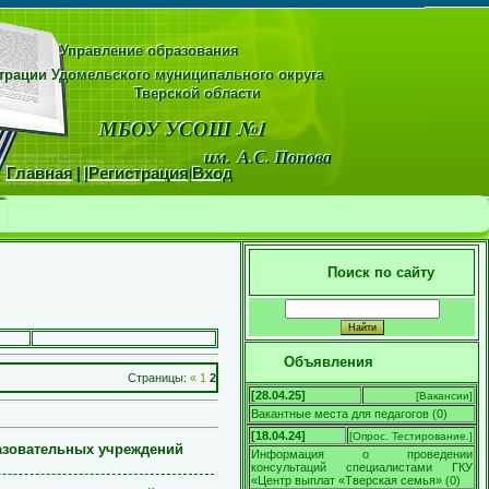
Управление образования
рации Удомельского муниципального округа
области
МБОУ УСОШ №1
м.
А.С. Попова
Главная
|
|
Регистрация
|
Вход
Поиск по сайту
Объявления
Страницы
:
«
1
2
[28.04.25]
[
Вакансии
]
Вакантные места для педагогов
(
0
)
[18.04.24]
[
Опрос. Тестирование.
]
азовательных учреждений
Информация о проведении
консультаций специалистами ГКУ
«Центр выплат «Тверская семья»
(
0
)