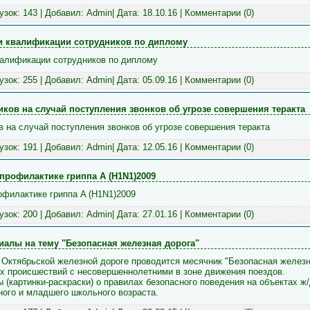
рузок: 143 | Добавил:
Admin
| Дата:
18.10.16
|
Комментарии (0)
и квалификации сотрудников по диплому
валификации сотрудников по диплому
рузок: 255 | Добавил:
Admin
| Дата:
05.09.16
|
Комментарии (0)
ков на случай поступления звонков об угрозе совершения теракта
 на случай поступления звонков об угрозе совершения теракта
рузок: 191 | Добавил:
Admin
| Дата:
12.05.16
|
Комментарии (0)
профилактике гриппа A (H1N1)2009
офилактике гриппа A (H1N1)2009
рузок: 200 | Добавил:
Admin
| Дата:
27.01.16
|
Комментарии (0)
иалы на тему "Безопасная железная дорога"
а Октябрьской железной дороге проводится месячник "Безопасная железн
 происшествий с несовершеннолетними в зоне движения поездов.
(картинки-раскраски) о правилах безопасного поведения на объектах ж/
ого и младшего школьного возраста.