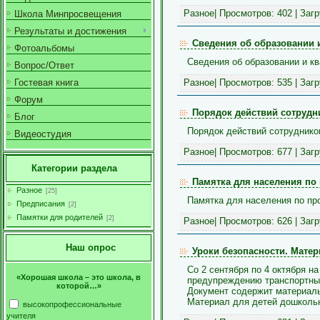
Разное
| Просмотров: 402 | Заг
Школа Минпросвещения
Результаты и достижения
Сведения об образовании 
Фотоальбомы
Сведения об образовании и к
Вопрос/Ответ
Разное
| Просмотров: 535 | Заг
Гостевая книга
Форум
Порядок действий сотрудни
Блог
Порядок действий сотрудников
Видеостудия
Разное
| Просмотров: 677 | Заг
Категории раздела
Памятка для населения по 
Разное
[25]
Памятка для населения по пр
Предписания
[2]
Памятки для родителей
[2]
Разное
| Просмотров: 626 | Заг
Наш опрос
Уроки безопасности. Матер
Со 2 сентября по 4 октября н
«Хорошая школа – это школа, в
предупреждению транспортных
которой…»
Документ содержит материалы 
Материал для детей дошкольн
высокопрофессиональные
учителя