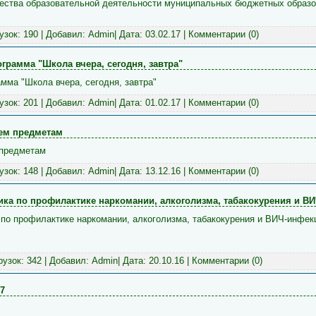
чества образовательной деятельности муниципальных бюджетных образ
рузок: 190 | Добавил:
Admin
| Дата:
03.02.17
|
Комментарии (0)
грамма "Школа вчера, сегодня, завтра"
мма "Школа вчера, сегодня, завтра"
рузок: 201 | Добавил:
Admin
| Дата:
01.02.17
|
Комментарии (0)
ем предметам
 предметам
рузок: 148 | Добавил:
Admin
| Дата:
13.12.16
|
Комментарии (0)
ка по профилактике наркомании, алкоголизма, табакокурения и В
 по профилактике наркомании, алкоголизма, табакокурения и ВИЧ-инф
грузок: 342 | Добавил:
Admin
| Дата:
20.10.16
|
Комментарии (0)
7