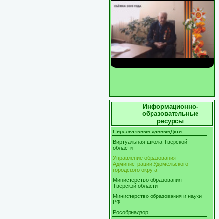
Информационно-
образовательные
ресурсы
Персональные данныеДети
Виртуальная школа Тверской
области
Управление образования
Администрации Удомельского
городского округа
Министерство образования
Тверской области
Министерство образования и науки
РФ
Рособрнадзор