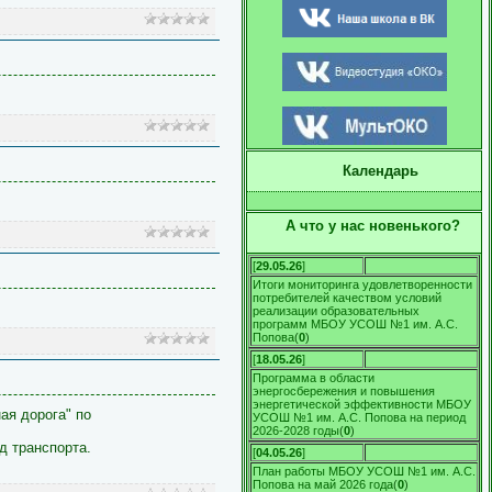
Календарь
А что у нас новенького?
[
29.05.26
]
Итоги мониторинга удовлетворенности
потребителей качеством условий
реализации образовательных
программ МБОУ УСОШ №1 им. А.С.
Попова
(
0
)
[
18.05.26
]
Программа в области
энергосбережения и повышения
энергетической эффективности МБОУ
ая дорога" по
УСОШ №1 им. А.С. Попова на период
2026-2028 годы
(
0
)
д транспорта.
[
04.05.26
]
План работы МБОУ УСОШ №1 им. А.С.
Попова на май 2026 года
(
0
)