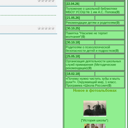
[
22.04.26
]
Положение о школьной библиотеке
МБОУ УСОШ № 1 им А.С. Попова
(
0
)
[21.05.26]
Рекомендации детям и родителям
(
0
)
[30.10.25]
Памятка "Насилие не терпит
молчания"
(
0
)
[30.10.18]
Родителям о психологической
безопасности детей и подростков
(
0
)
[25.05.18]
Организация деятельности школьных
служб примирения (Методические
рекомендации)
(
0
)
[18.02.18]
«Почему нужно чистить зубы и мыть
руки?». Окружающий мир, 1 класс.
Программа «Школа России»
(
0
)
Новое в фотоальбомах
]
[
"История школы"