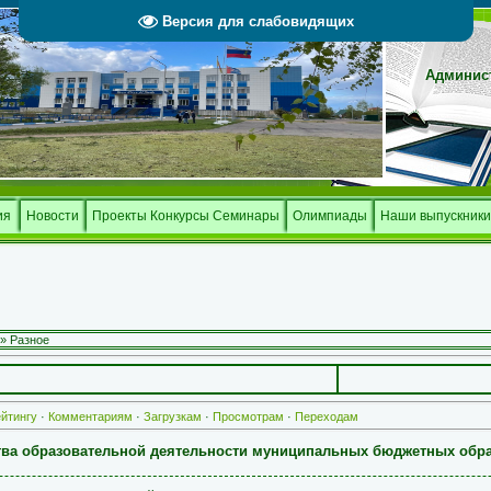
Версия для слабовидящих
Админист
Тверской 
и
ия
Новости
Проекты Конкурсы Семинары
Олимпиады
Наши выпускники
» Разное
йтингу
·
Комментариям
·
Загрузкам
·
Просмотрам
·
Переходам
тва образовательной деятельности муниципальных бюджетных обр