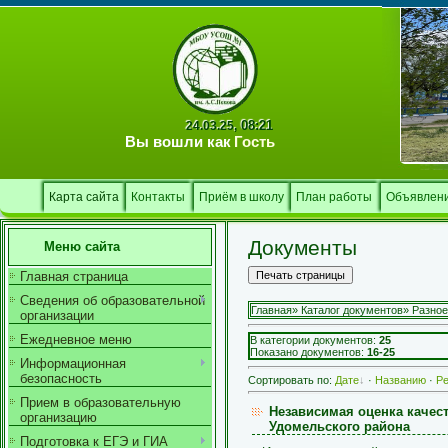
08:21
24.03.25,
Вы вошли как
Гость
Карта сайта
Контакты
Приём в школу
План работы
Объявлен
Документы
Меню сайта
Главная страница
Сведения об образовательной
Главная
»
Каталог документов
»
Разное
организации
Ежедневное меню
В категории документов
:
25
Показано документов
:
16-25
Информационная
безопасность
Сортировать по
:
Дате
·
Названию
·
Ре
Прием в образовательную
Независимая оценка качес
организацию
Удомельского района
Подготовка к ЕГЭ и ГИА