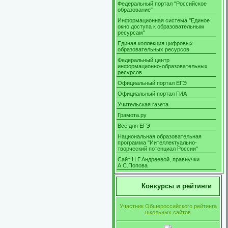
Федеральный портал "Российское
образование"
Информационная система "Единое
окно доступа к образовательным
ресурсам"
Единая коллекция цифровых
образовательных ресурсов
Федеральный центр
информационно-образовательных
ресурсов
Официальный портал ЕГЭ
Официальный портал ГИА
Учительская газета
Грамота.ру
Всё для ЕГЭ
Национальная образовательная
программа "Иителлектуально-
творческий потенциал России"
Сайт Н.Г.Андреевой, правнучки
А.С.Попова
Конкурсы и рейтинги
Участник Общероссийского рейтинга
школьных сайтов