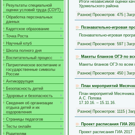
Итоги независимой оценки ка
Результаты специальной
Удомельского района
оценки условий труда (СОУТ)
Разное
| Просмотров: 475 | Заг
Обработка персональных
данных
Познавательно-игровая про
Кадетское образование
Познавательно-игровая програ
Точка Роста
Научный клуб
Разное
| Просмотров: 597 | Заг
Школа полного дня
Макеты бланков ОГЭ по вс
Воспитательный процесс
Макеты бланков ОГЭ по всем
Патриотическое воспитание и
государственные символы
Разное
| Просмотров: 450 | Заг
России
Антикоррупция
План мероприятий Месячни
Безопасность детей
План мероприятий Месячника
Здоровье и безопасность
А.С. Попова
17.10.16. – 15.11.16.
Сведения об организации
отдыха детей и их
Разное
| Просмотров: 1115 | За
оздоровления
Страницы педагогов
Проект расписания ГИА 201
Тесты онлайн
Проект расписания ГИА 2017
Родителям