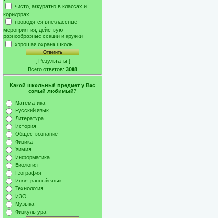
чисто, аккуратно в классах и
коридорах
проводятся внеклассные
мероприятия, действуют
разнообразные секции и кружки
хорошая охрана школы
[
Результаты
]
Всего ответов:
3088
Какой школьный предмет у Вас
самый любимый?
Математика
Русский язык
Литература
История
Обществознание
Физика
Химия
Информатика
Биология
География
Иностранный язык
Технология
ИЗО
Музыка
Физкультура