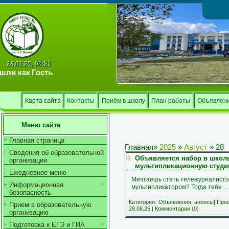
Тв
08:21
24.03.25,
шли как
Гость
Карта сайта
Контакты
Приём в школу
План работы
Объявлен
Меню сайта
Главная страница
Главная
»
2025
»
Август
»
28
Сведения об образовательной
Объявляется набор в школ
организации
мультипликационную студ
Ежедневное меню
Мечтаешь стать тележурналисто
Информационная
мультипликатором? Тогда тебе
..
безопасность
Категория:
Объявления, анонсы
|
Прос
Прием в образовательную
28.08.25
|
Комментарии (0)
организацию
Подготовка к ЕГЭ и ГИА