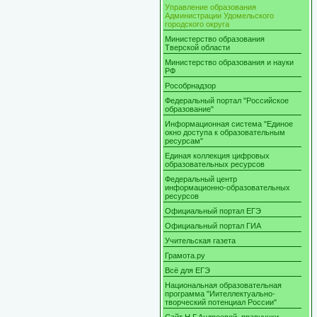
Управление образования
Администрации Удомельского
городского округа
Министерство образования
Тверской области
Министерство образования и науки
РФ
Рособрнадзор
Федеральный портал "Российское
образование"
Информационная система "Единое
окно доступа к образовательным
ресурсам"
Единая коллекция цифровых
образовательных ресурсов
Федеральный центр
информационно-образовательных
ресурсов
Официальный портал ЕГЭ
Официальный портал ГИА
Учительская газета
Грамота.ру
Всё для ЕГЭ
Национальная образовательная
программа "Иителлектуально-
творческий потенциал России"