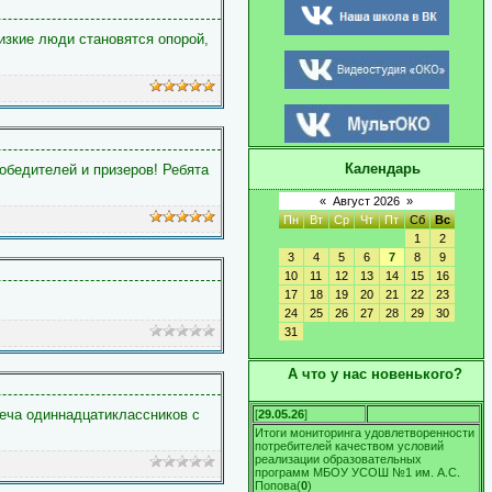
изкие люди становятся опорой,
Календарь
обедителей и призеров! Ребята
«
Август 2026
»
Пн
Вт
Ср
Чт
Пт
Сб
Вс
1
2
3
4
5
6
7
8
9
10
11
12
13
14
15
16
17
18
19
20
21
22
23
24
25
26
27
28
29
30
31
А что у нас новенького?
еча одиннадцатиклассников с
[
29.05.26
]
Итоги мониторинга удовлетворенности
потребителей качеством условий
реализации образовательных
программ МБОУ УСОШ №1 им. А.С.
Попова
(
0
)