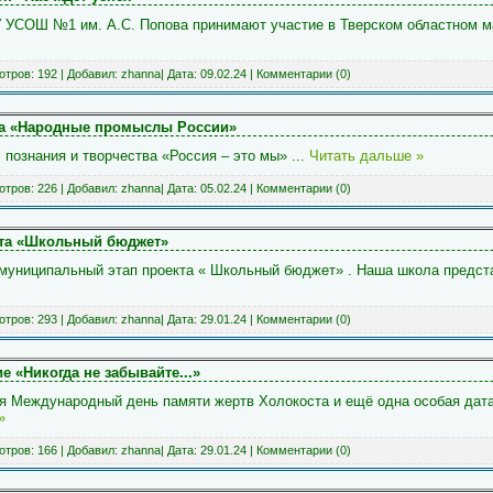
УСОШ №1 им. А.С. Попова принимают участие в Тверском областном м
тров: 192 | Добавил:
zhanna
| Дата:
09.02.24
|
Комментарии (0)
тва «Народные промыслы России»
 познания и творчества «Россия – это мы»
...
Читать дальше »
тров: 226 | Добавил:
zhanna
| Дата:
05.02.24
|
Комментарии (0)
та «Школьный бюджет»
 муниципальный этап проекта « Школьный бюджет» . Наша школа предст
тров: 293 | Добавил:
zhanna
| Дата:
29.01.24
|
Комментарии (0)
 «Никогда не забывайте...»
я Международный день памяти жертв Холокоста и ещё одна особая дата
»
тров: 166 | Добавил:
zhanna
| Дата:
29.01.24
|
Комментарии (0)