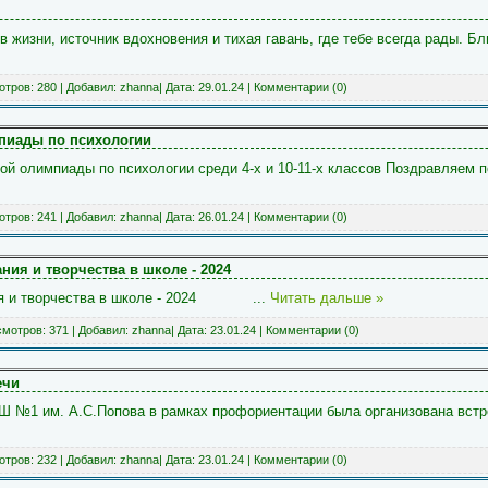
жизни, источник вдохновения и тихая гавань, где тебе всегда рады. Бл
тров: 280 | Добавил:
zhanna
| Дата:
29.01.24
|
Комментарии (0)
пиады по психологии
й олимпиады по психологии среди 4-х и 10-11-х классов Поздравляем п
тров: 241 | Добавил:
zhanna
| Дата:
26.01.24
|
Комментарии (0)
ния и творчества в школе - 2024
ания и творчества в школе - 2024
...
Читать дальше »
мотров: 371 | Добавил:
zhanna
| Дата:
23.01.24
|
Комментарии (0)
ечи
Ш №1 им. А.С.Попова в рамках профориентации была организована встр
тров: 232 | Добавил:
zhanna
| Дата:
23.01.24
|
Комментарии (0)