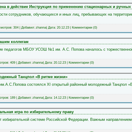
ена в действие Инструкция по применению стационарных и ручных
ости сотрудников, обучающихся и иных лиц, пребывающих на территори
мотров: 304 | Добавил:
zhanna
| Дата:
20.12.23
|
Комментарии (0)
нашим коллегам
ние педагогов МБОУ УСОШ №1 им. А.С. Попова началось с торжественно
тров: 409 | Добавил:
zhanna
| Дата:
20.12.23
|
Комментарии (0)
одежный Танцпол «В ритме жизни»
м.А.С.Попова состоялся XI открытый районный молодежный Танцпол «В
тров: 189 | Добавил:
zhanna
| Дата:
14.12.23
|
Комментарии (0)
альная игра по избирательному праву
ет избирательной системе Российской Федерации. Важным направление