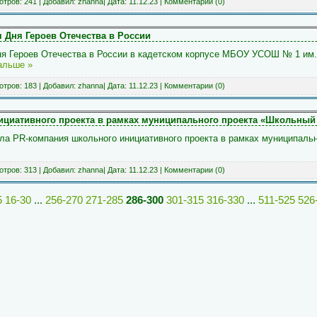
тров: 241 | Добавил:
zhanna
| Дата:
11.12.23
|
Комментарии (0)
 Дня Героев Отечества в России
ня Героев Отечества в России в кадетском корпусе МБОУ УСОШ № 1 им
альше »
тров: 183 | Добавил:
zhanna
| Дата:
11.12.23
|
Комментарии (0)
ициативного проекта в рамках муниципального проекта «Школьный
ла PR-компания школьного инициативного проекта в рамках муниципаль
тров: 313 | Добавил:
zhanna
| Дата:
11.12.23
|
Комментарии (0)
5
16-30
...
256-270
271-285
286-300
301-315
316-330
...
511-525
526