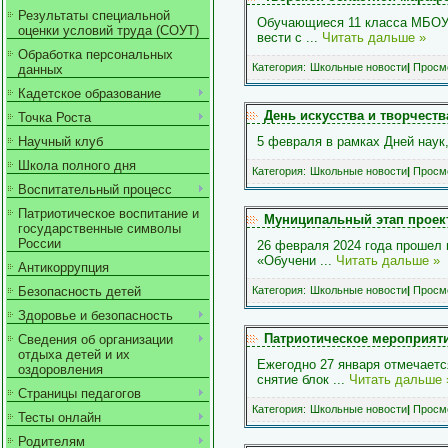
Результаты специальной
Обучающиеся 11 класса МБОУ 
оценки условий труда (СОУТ)
вести с
...
Читать дальше »
Обработка персональных
Категория:
Школьные новости
|
Просмо
данных
Кадетское образование
День искусства и творчес
Точка Роста
Научный клуб
5
февраля в рамках Дней наук,
Школа полного дня
Категория:
Школьные новости
|
Просмо
Воспитательный процесс
Патриотическое воспитание и
Муниципальный этап проек
государственные символы
России
26 февраля 2024 года прошел
«Обучени
...
Читать дальше »
Антикоррупция
Безопасность детей
Категория:
Школьные новости
|
Просмо
Здоровье и безопасность
Патриотическое мероприятие
Сведения об организации
отдыха детей и их
Ежегодно 27 января отмечаетс
оздоровления
снятие блок
...
Читать дальше 
Страницы педагогов
Категория:
Школьные новости
|
Просмо
Тесты онлайн
Родителям