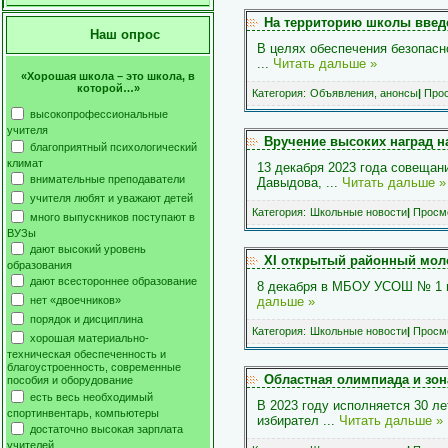
На территорию школы введ
Наш опрос
В целях обеспечения безопасн
...
Читать дальше »
«Хорошая школа – это школа, в
которой…»
Категория:
Объявления, анонсы
|
Прос
высокопрофессиональные
учителя
Вручение высоких наград 
благоприятный психологический
климат
13 декабря 2023 года совеща
внимательные преподаватели
Давыдова,
...
Читать дальше »
учителя любят и уважают детей
Категория:
Школьные новости
|
Просмо
много выпускников поступают в
ВУЗы
дают высокий уровень
XI открытый районный мол
образования
дают всестороннее образование
8 декабря в МБОУ УСОШ № 1 и
нет «двоечников»
дальше »
порядок и дисциплина
Категория:
Школьные новости
|
Просмо
хорошая материально-
техническая обеспеченность и
благоустроенность, современные
Областная олимпиада и зон
пособия и оборудование
есть весь необходимый
В 2023 году исполняется 30 л
спортинвентарь, компьютеры
избирател
...
Читать дальше »
достаточно высокая зарплата
учителей