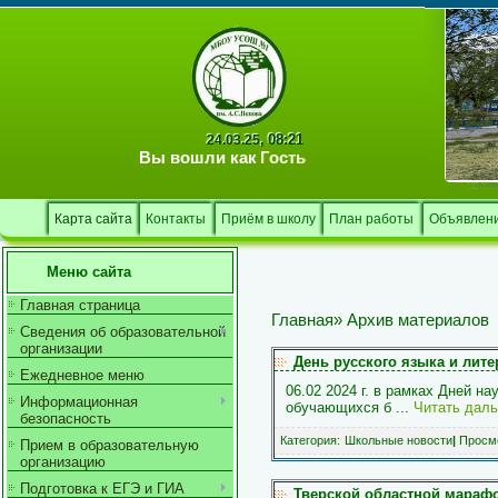
08:21
24.03.25,
Вы вошли как
Гость
Карта сайта
Контакты
Приём в школу
План работы
Объявлен
Меню сайта
Главная страница
Главная
»
Архив материалов
Сведения об образовательной
организации
День русского языка и лит
Ежедневное меню
06.02 2024 г. в рамках Дней н
Информационная
обучающихся б
...
Читать дал
безопасность
Категория:
Школьные новости
|
Просмо
Прием в образовательную
организацию
Подготовка к ЕГЭ и ГИА
Тверской областной марафо