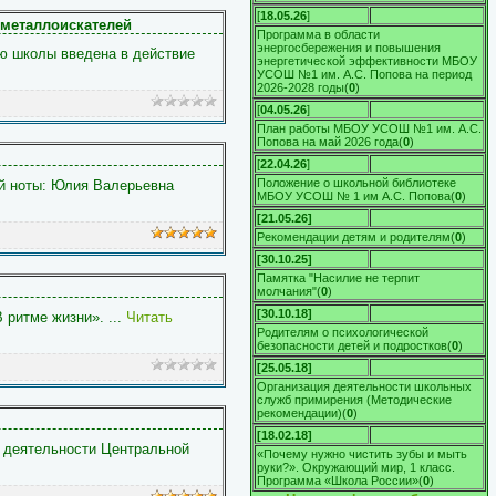
[
18.05.26
]
 металлоискателей
Программа в области
энергосбережения и повышения
ю школы введена в действие
энергетической эффективности МБОУ
УСОШ №1 им. А.С. Попова на период
2026-2028 годы
(
0
)
[
04.05.26
]
План работы МБОУ УСОШ №1 им. А.С.
Попова на май 2026 года
(
0
)
[
22.04.26
]
Положение о школьной библиотеке
й ноты: Юлия Валерьевна
МБОУ УСОШ № 1 им А.С. Попова
(
0
)
[21.05.26]
Рекомендации детям и родителям
(
0
)
[30.10.25]
Памятка "Насилие не терпит
молчания"
(
0
)
[30.10.18]
 ритме жизни».
...
Читать
Родителям о психологической
безопасности детей и подростков
(
0
)
[25.05.18]
Организация деятельности школьных
служб примирения (Методические
рекомендации)
(
0
)
[18.02.18]
м деятельности Центральной
«Почему нужно чистить зубы и мыть
руки?». Окружающий мир, 1 класс.
Программа «Школа России»
(
0
)