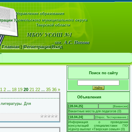
Управление образования
рации Удомельского муниципального округа
области
МБОУ УСОШ №1
м.
А.С. Попова
Главная
|
|
Регистрация
|
Вход
Поиск по сайту
1
2
...
18
19
20
21
22
...
35
36
»
Объявления
и литературы. Для
[28.04.25]
[
Вакансии
]
Вакантные места для педагогов
(
0
)
[18.04.24]
[
Опрос. Тестирование.
]
Информация о проведении
консультаций специалистами ГКУ
«Центр выплат «Тверская семья»
(
0
)