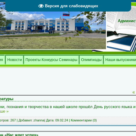
Версия для слабовидящих
Админист
Тверской 
и
ия
Новости
Проекты Конкурсы Семинары
Олимпиады
Наши выпускники
«
ературы
ауки, познания и творчества в нашей школе прошёл День русского языка 
ьше »
тров: 267 | Добавил:
zhanna
| Дата:
09.02.24
|
Комментарии (0)
н «Нас ждет успех»