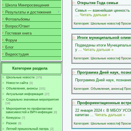
Открытие Года семьи
Школа Минпросвещения
Семья ― важнейшая ценность в 
Результаты и достижения
...
Читать дальше »
Фотоальбомы
Категория:
Школьные новости
|
Просмо
Вопрос/Ответ
Гостевая книга
Итоги муниципальной олим
Форум
Подведены итоги Муниципально
Блог
у
...
Читать дальше »
Видеостудия
Категория:
Школьные новости
|
Просмо
Категории раздела
Программа Дней наук, позна
Школьные новости
[379]
Программа Дней наук, позн
Новости сайта
[0]
Объявления, анонсы
Категория:
Объявления, анонсы
|
Прос
[101]
Актуальная информация
[27]
Социально значимые мероприятия
Профориентационные встр
[14]
Мероприятия по профилактике
22 января 2024 г. В МБОУ УСО
зависимостей и ВИЧ-инфекции
[0]
капитан
...
Читать дальше »
Конкурсы
[7]
Разное
Категория:
Школьные новости
|
Просмо
[8]
Летний пришкольный лагерь
[2]