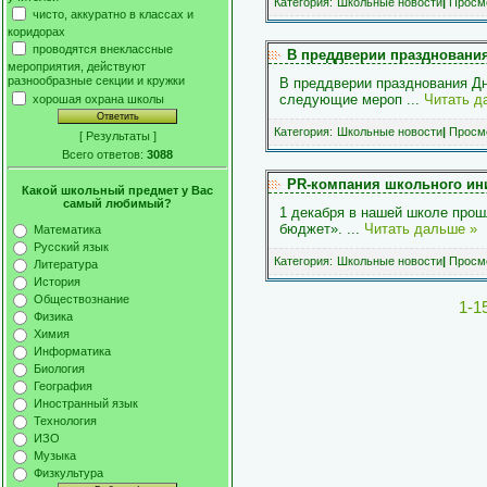
Категория:
Школьные новости
|
Просмо
чисто, аккуратно в классах и
коридорах
проводятся внеклассные
В преддверии празднования
мероприятия, действуют
разнообразные секции и кружки
В преддверии празднования Д
следующие мероп
...
Читать д
хорошая охрана школы
Категория:
Школьные новости
|
Просмо
[
Результаты
]
Всего ответов:
3088
PR-компания школьного ин
Какой школьный предмет у Вас
самый любимый?
1 декабря в нашей школе прош
бюджет».
...
Читать дальше »
Математика
Русский язык
Категория:
Школьные новости
|
Просмо
Литература
История
Обществознание
1-1
Физика
Химия
Информатика
Биология
География
Иностранный язык
Технология
ИЗО
Музыка
Физкультура