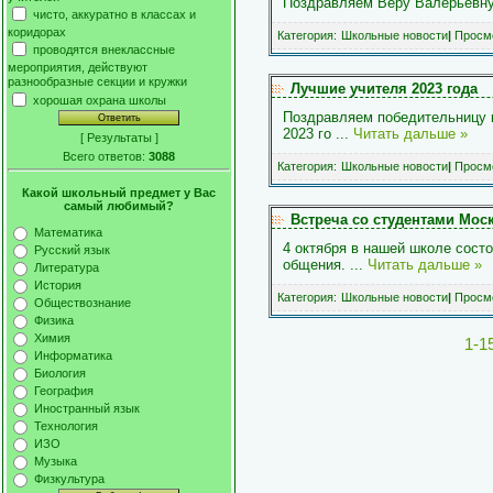
Поздравляем Веру Валерьевн
чисто, аккуратно в классах и
коридорах
Категория:
Школьные новости
|
Просмо
проводятся внеклассные
мероприятия, действуют
разнообразные секции и кружки
Лучшие учителя 2023 года
хорошая охрана школы
Поздравляем победительницу к
2023 го
...
Читать дальше »
[
Результаты
]
Всего ответов:
3088
Категория:
Школьные новости
|
Просмо
Какой школьный предмет у Вас
самый любимый?
Встреча со студентами Мос
Математика
4 октября в нашей школе сост
Русский язык
общения.
...
Читать дальше »
Литература
История
Категория:
Школьные новости
|
Просмо
Обществознание
Физика
Химия
1-1
Информатика
Биология
География
Иностранный язык
Технология
ИЗО
Музыка
Физкультура