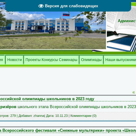
Версия для слабовидящих
Админист
Тверской 
и
ия
Новости
Проекты Конкурсы Семинары
Олимпиады
Наши выпускники
«
российской олимпиады школьников в 2023 году
призёров
школьного этапа Всероссийской олимпиады школьников в 2023
тров: 279 | Добавил:
zhanna
| Дата:
10.11.23
|
Комментарии (0)
а Всероссийского фестиваля «Снежные мультярики» проекта «Школ