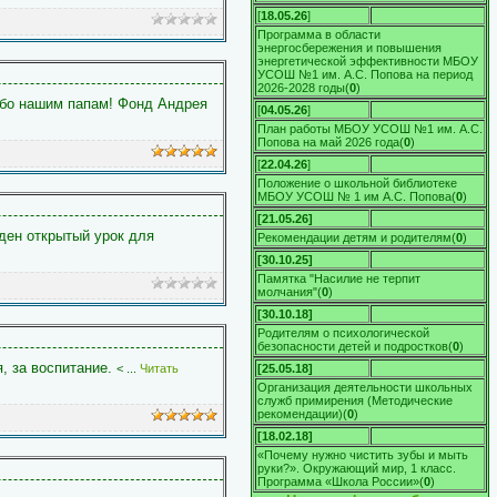
[
18.05.26
]
Программа в области
энергосбережения и повышения
энергетической эффективности МБОУ
УСОШ №1 им. А.С. Попова на период
2026-2028 годы
(
0
)
сибо нашим папам! Фонд Андрея
[
04.05.26
]
План работы МБОУ УСОШ №1 им. А.С.
Попова на май 2026 года
(
0
)
[
22.04.26
]
Положение о школьной библиотеке
МБОУ УСОШ № 1 им А.С. Попова
(
0
)
[21.05.26]
ден открытый урок для
Рекомендации детям и родителям
(
0
)
[30.10.25]
Памятка "Насилие не терпит
молчания"
(
0
)
[30.10.18]
Родителям о психологической
безопасности детей и подростков
(
0
)
, за воспитание.
<
...
Читать
[25.05.18]
Организация деятельности школьных
служб примирения (Методические
рекомендации)
(
0
)
[18.02.18]
«Почему нужно чистить зубы и мыть
руки?». Окружающий мир, 1 класс.
Программа «Школа России»
(
0
)