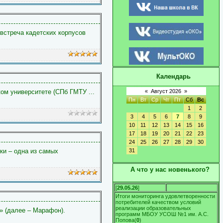
встреча кадетских корпусов
Календарь
ком университете (СПб ГМТУ
...
«
Август 2026
»
Пн
Вт
Ср
Чт
Пт
Сб
Вс
1
2
3
4
5
6
7
8
9
10
11
12
13
14
15
16
17
18
19
20
21
22
23
24
25
26
27
28
29
30
ки – одна из самых
31
А что у нас новенького?
[
29.05.26
]
Итоги мониторинга удовлетворенности
потребителей качеством условий
реализации образовательных
» (далее – Марафон).
программ МБОУ УСОШ №1 им. А.С.
Попова
(
0
)