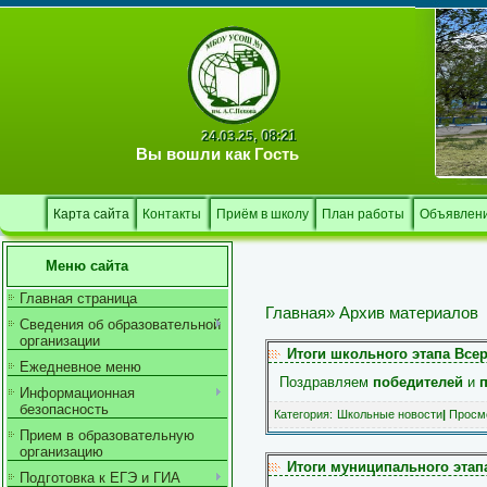
08:21
24.03.25,
Вы вошли как
Гость
Карта сайта
Контакты
Приём в школу
План работы
Объявлен
Меню сайта
Главная страница
Главная
»
Архив материалов
Сведения об образовательной
организации
Итоги школьного этапа Все
Ежедневное меню
Поздравляем
победителей
и
Информационная
безопасность
Категория:
Школьные новости
|
Просмо
Прием в образовательную
организацию
Итоги муниципального этап
Подготовка к ЕГЭ и ГИА