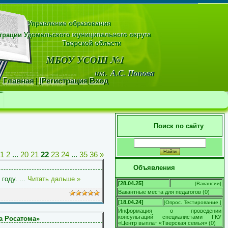
Управление образования
рации Удомельского муниципального округа
области
МБОУ УСОШ №1
м.
А.С. Попова
Главная
|
|
Регистрация
|
Вход
Поиск по сайту
1
2
...
20
21
22
23
24
...
35
36
»
Объявления
 году.
...
Читать дальше »
[28.04.25]
[
Вакансии
]
Вакантные места для педагогов
(
0
)
[18.04.24]
[
Опрос. Тестирование.
]
Информация о проведении
консультаций специалистами ГКУ
а Росатома»
«Центр выплат «Тверская семья»
(
0
)