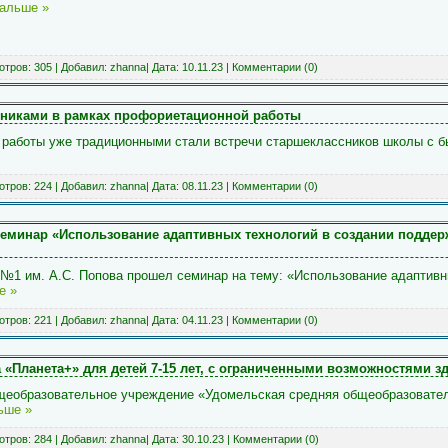
дальше »
тров: 305 | Добавил:
zhanna
| Дата:
10.11.23
|
Комментарии (0)
никами в рамках профориетационной работы
 работы уже традиционными стали встречи старшеклассников школы с б
тров: 224 | Добавил:
zhanna
| Дата:
08.11.23
|
Комментарии (0)
семинар «Использование адаптивных технологий в создании подде
1 им. А.С. Попова прошел семинар на тему: «Использование адаптивн
е »
тров: 221 | Добавил:
zhanna
| Дата:
04.11.23
|
Комментарии (0)
 «Планета+» для детей 7-15 лет, с ограниченными возможностями з
еобразовательное учреждение «Удомельская средняя общеобразовател
ьше »
тров: 284 | Добавил:
zhanna
| Дата:
30.10.23
|
Комментарии (0)