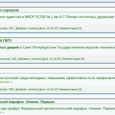
их корпусов
дного единства в МБОУ УСОШ № 1 им.А.С.Попова состоялась дружеская 
тров: 207 | Добавил:
zhanna
| Дата:
25.10.23
|
Комментарии (0)
Пб ГМТУ
тых дверей
в Санкт-Петербургском Государственном морском техничес
мотров: 218 | Добавил:
zhanna
| Дата:
23.10.23
|
Комментарии (0)
и
реступлений среди молодежи, повышение эффективности их профилакти
альше »
тров: 395 | Добавил:
zhanna
| Дата:
19.10.23
|
Комментарии (0)
ский марафон «Знание. Первые»
3 года пройдет Федеральный просветительский марафон «Знание. Первые
е »