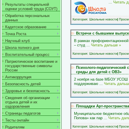
...
Читать 
Результаты специальной
оценки условий труда (СОУТ)
Обработка персональных
Категория:
Школьные новости
|
Просмо
данных
Кадетское образование
Встречи с бывшими выпуск
Точка Роста
Научный клуб
В рамках профориентационной
– студ
...
Читать дальше »
Школа полного дня
Категория:
Школьные новости
|
Просмо
Воспитательный процесс
Патриотическое воспитание и
государственные символы
Психолого-педагогический 
России
среды для детей с ОВЗ»
Антикоррупция
2 ноября на базе МБОУ УСОШ №
поддерживаю
...
Читать дальш
Безопасность детей
Здоровье и безопасность
Категория:
Школьные новости
|
Просмо
Сведения об организации
отдыха детей и их
Площадки Арт-пространства
оздоровления
Страницы педагогов
Муниципальное бюджетное общ
Попова» как пар
...
Читать дал
Тесты онлайн
Категория:
Школьные новости
|
Просмо
Родителям