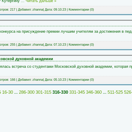
у
Кутергину
...
Читать дальше »
тров: 217 | Добавил:
zhanna
| Дата:
09.10.23
|
Комментарии (0)
онкурса на присуждение премии лучшим учителям за достижения в педа
тров: 255 | Добавил:
zhanna
| Дата:
07.10.23
|
Комментарии (0)
ковской духовной академии
оялась встреча со студентами Московской духовной академии, которая 
тров: 166 | Добавил:
zhanna
| Дата:
05.10.23
|
Комментарии (0)
5
16-30
...
286-300
301-315
316-330
331-345
346-360
...
511-525
526