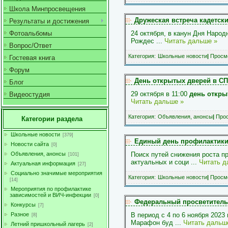
Школа Минпросвещения
Дружеская встреча кадетск
Результаты и достижения
Фотоальбомы
24 октября, в канун Дня Наро
Рождес
...
Читать дальше »
Вопрос/Ответ
Категория:
Школьные новости
|
Просмо
Гостевая книга
Форум
День открытых дверей в С
Блог
29 октября в 11:00
день откры
Видеостудия
Читать дальше »
Категория:
Объявления, анонсы
|
Прос
Категории раздела
Школьные новости
[379]
Единый день профилактик
Новости сайта
[0]
Объявления, анонсы
Поиск путей снижения роста п
[101]
актуальных и соци
...
Читать д
Актуальная информация
[27]
Социально значимые мероприятия
Категория:
Школьные новости
|
Просмо
[14]
Мероприятия по профилактике
зависимостей и ВИЧ-инфекции
[0]
Федеральный просветитель
Конкурсы
[7]
Разное
В период с 4 по 6 ноября 202
[8]
Марафон буд
...
Читать дальш
Летний пришкольный лагерь
[2]