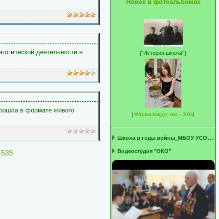
Новое в фотоальбомах
гогической деятельности в
]
[
"История школы"
прошла в формате живого
[
Физика вокруг нас - 2026
]
Ш
кола в годы войны_МБОУ УСОШ1 ...
Видеостудия "ОКО"
-539