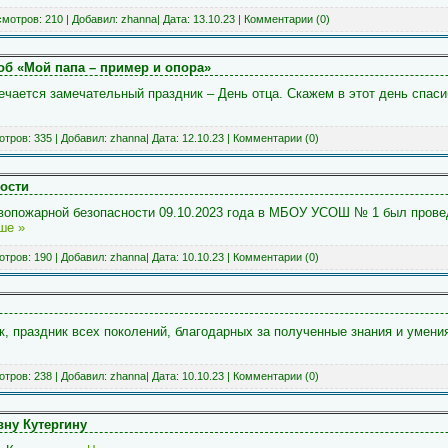
мотров: 210 | Добавил:
zhanna
| Дата:
13.10.23
|
Комментарии (0)
 «Мой папа – пример и опора»
мечается замечательный праздник – День отца. Скажем в этот день спа
тров: 335 | Добавил:
zhanna
| Дата:
12.10.23
|
Комментарии (0)
ости
ивопожарной безопасности 09.10.2023 года в МБОУ УСОШ № 1 был прове
ше »
тров: 190 | Добавил:
zhanna
| Дата:
10.10.23
|
Комментарии (0)
, праздник всех поколений, благодарных за полученные знания и умения
тров: 238 | Добавил:
zhanna
| Дата:
10.10.23
|
Комментарии (0)
ну Кутергину