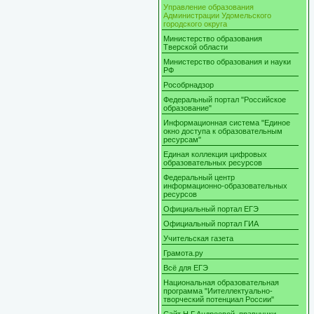
Управление образования
Администрации Удомельского
городского округа
Министерство образования
Тверской области
Министерство образования и науки
РФ
Рособрнадзор
Федеральный портал "Российское
образование"
Информационная система "Единое
окно доступа к образовательным
ресурсам"
Единая коллекция цифровых
образовательных ресурсов
Федеральный центр
информационно-образовательных
ресурсов
Официальный портал ЕГЭ
Официальный портал ГИА
Учительская газета
Грамота.ру
Всё для ЕГЭ
Национальная образовательная
программа "Иителлектуально-
творческий потенциал России"