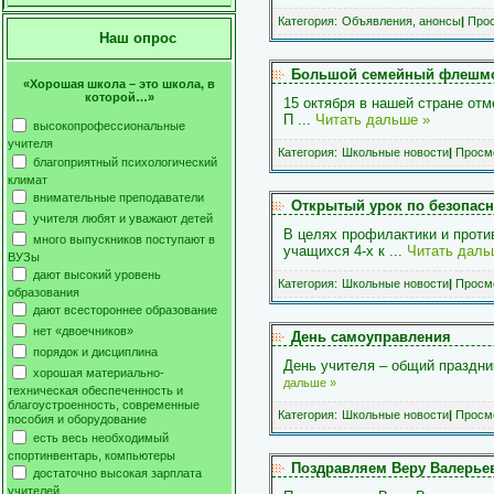
Категория:
Объявления, анонсы
|
Прос
Наш опрос
Большой семейный флешмоб
«Хорошая школа – это школа, в
которой…»
15 октября в нашей стране от
П
...
Читать дальше »
высокопрофессиональные
учителя
Категория:
Школьные новости
|
Просмо
благоприятный психологический
климат
внимательные преподаватели
Открытый урок по безопасн
учителя любят и уважают детей
В целях профилактики и прот
много выпускников поступают в
учащихся 4-х к
...
Читать даль
ВУЗы
дают высокий уровень
Категория:
Школьные новости
|
Просмо
образования
дают всестороннее образование
нет «двоечников»
День самоуправления
порядок и дисциплина
День учителя – общий праздник
хорошая материально-
дальше »
техническая обеспеченность и
благоустроенность, современные
Категория:
Школьные новости
|
Просмо
пособия и оборудование
есть весь необходимый
спортинвентарь, компьютеры
Поздравляем Веру Валерьев
достаточно высокая зарплата
учителей