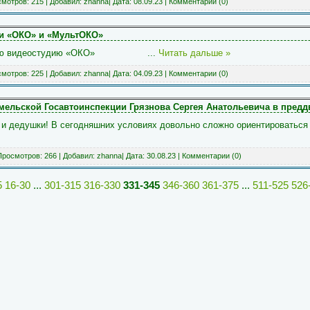
мотров: 215 | Добавил:
zhanna
| Дата:
08.09.23
|
Комментарии (0)
ии «ОКО» и «МультОКО»
кольную видеостудию «ОКО»
...
Читать дальше »
мотров: 225 | Добавил:
zhanna
| Дата:
04.09.23
|
Комментарии (0)
ельской Госавтоинспекции Грязнова Сергея Анатольевича в преддв
и дедушки! В сегодняшних условиях довольно сложно ориентироваться 
росмотров: 266 | Добавил:
zhanna
| Дата:
30.08.23
|
Комментарии (0)
5
16-30
...
301-315
316-330
331-345
346-360
361-375
...
511-525
526