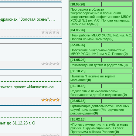
[
18.05.26
]
Программа в области
энергосбережения и повышения
энергетической эффективности МБОУ
-драконах "Золотая осень".
...
УСОШ №1 им. А.С. Попова на период
2026-2028 годы
(
0
)
[
04.05.26
]
План работы МБОУ УСОШ №1 им. А.С.
Попова на май 2026 года
(
0
)
[
22.04.26
]
Положение о школьной библиотеке
МБОУ УСОШ № 1 им А.С. Попова
(
0
)
[21.05.26]
Рекомендации детям и родителям
(
0
)
[30.10.25]
Памятка "Насилие не терпит
молчания"
(
0
)
[30.10.18]
изуется проект «Инклюзивное
Родителям о психологической
безопасности детей и подростков
(
0
)
[25.05.18]
Организация деятельности школьных
служб примирения (Методические
рекомендации)
(
0
)
[18.02.18]
т до 31.12.23 г. О
«Почему нужно чистить зубы и мыть
руки?». Окружающий мир, 1 класс.
Программа «Школа России»
(
0
)