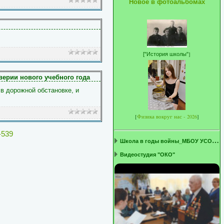
Новое в фотоальбомах
]
[
"История школы"
ерии нового учебного года
в дорожной обстановке, и
[
Физика вокруг нас - 2026
]
-539
Ш
кола в годы войны_МБОУ УСОШ1 ...
Видеостудия "ОКО"