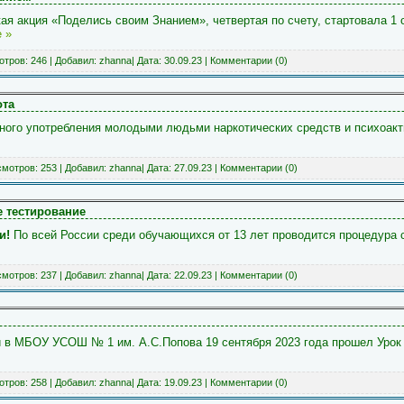
я акция «Поделись своим Знанием», четвертая по счету, стартовала 1 с
 »
тров: 246 | Добавил:
zhanna
| Дата:
30.09.23
|
Комментарии (0)
ота
нного употребления молодыми людьми наркотических средств и психоак
мотров: 253 | Добавил:
zhanna
| Дата:
27.09.23
|
Комментарии (0)
 тестирование
ли!
По всей России среди обучающихся от 13 лет проводится процедура 
мотров: 237 | Добавил:
zhanna
| Дата:
22.09.23
|
Комментарии (0)
 в МБОУ УСОШ № 1 им. А.С.Попова 19 сентября 2023 года прошел Урок 
тров: 258 | Добавил:
zhanna
| Дата:
19.09.23
|
Комментарии (0)