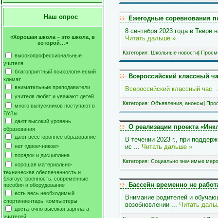
Наш опрос
Ежегодные соревнования по
8 сентября 2023 года в Твери 
«Хорошая школа – это школа, в
Читать дальше »
которой…»
Категория:
Школьные новости
|
Просмо
высокопрофессиональные
учителя
благоприятный психологический
Всероссийский классный ча
климат
внимательные преподаватели
Всероссийский классный час
учителя любят и уважают детей
Категория:
Объявления, анонсы
|
Прос
много выпускников поступают в
ВУЗы
дают высокий уровень
О реализации проекта «Инк
образования
дают всестороннее образование
В течении 2023 г., при поддер
нет «двоечников»
ис
...
Читать дальше »
порядок и дисциплина
Категория:
Социально значимые меро
хорошая материально-
техническая обеспеченность и
благоустроенность, современные
Бассейн временно не работ
пособия и оборудование
есть весь необходимый
Внимание родителей и обучающ
спортинвентарь, компьютеры
возобновлении
...
Читать даль
достаточно высокая зарплата
учителей