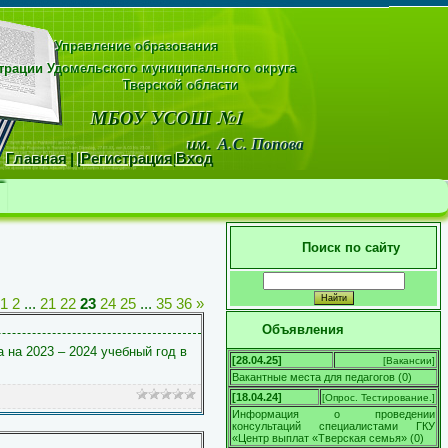
Управление образования
рации Удомельского муниципального округа
области
МБОУ УСОШ №1
м.
А.С. Попова
Главная
|
|
Регистрация
|
Вход
Поиск по сайту
1
2
...
21
22
23
24
25
...
35
36
»
Объявления
на 2023 – 2024 учебный год в
[28.04.25]
[
Вакансии
]
Вакантные места для педагогов
(
0
)
[18.04.24]
[
Опрос. Тестирование.
]
Информация о проведении
консультаций специалистами ГКУ
«Центр выплат «Тверская семья»
(
0
)