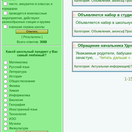
Категория:
Объявления, анонсы
|
Прос
чисто, аккуратно в классах и
коридорах
проводятся внеклассные
Объявляется набор в студ
мероприятия, действуют
разнообразные секции и кружки
Объявляется набор в ш
хорошая охрана школы
Категория:
Объявления, анонсы
|
Прос
[
Результаты
]
Всего ответов:
3088
Обращение начальника Удом
Какой школьный предмет у Вас
Уважаемые родители, бабушки 
самый любимый?
зачастую,
...
Читать дальше »
Математика
Категория:
Актуальная информация
|
П
Русский язык
Литература
История
1-1
Обществознание
Физика
Химия
Информатика
Биология
География
Иностранный язык
Технология
ИЗО
Музыка
Физкультура