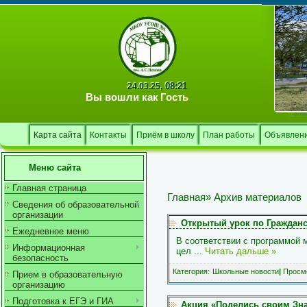
08:21
24.03.25,
Вы вошли как
Гость
Карта сайта
Контакты
Приём в школу
План работы
Объявлен
Меню сайта
Главная страница
Главная
»
Архив материалов
Сведения об образовательной
организации
Открытый урок по Граждан
Ежедневное меню
В соответствии с программой 
Информационная
цел
...
Читать дальше »
безопасность
Категория:
Школьные новости
|
Просмо
Прием в образовательную
организацию
Подготовка к ЕГЭ и ГИА
Акция «Поделись своим Зн