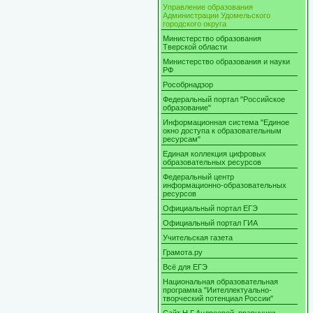
Управление образования
Администрации Удомельского
городского округа
Министерство образования
Тверской области
Министерство образования и науки
РФ
Рособрнадзор
Федеральный портал "Российское
образование"
Информационная система "Единое
окно доступа к образовательным
ресурсам"
Единая коллекция цифровых
образовательных ресурсов
Федеральный центр
информационно-образовательных
ресурсов
Официальный портал ЕГЭ
Официальный портал ГИА
Учительская газета
Грамота.ру
Всё для ЕГЭ
Национальная образовательная
программа "Иителлектуально-
творческий потенциал России"