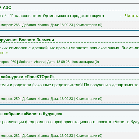
й АЭС
ков 7 - 11 классов школ Удомельского городского округа
...
Читать
мотров: 286 | Добавил:
zhanna
| Дата:
18.09.23
|
Комментарии (0)
вручения Боевого Знамени
ких символов с древнейших времен является воинское знамя. Знамя-ли
ше »
тров: 260 | Добавил:
zhanna
| Дата:
18.09.23
|
Комментарии (0)
нлайн-уроки «ПроеКТОриЯ»
ели и родители (законные представители)! По поручению департамента
мотров: 250 | Добавил:
zhanna
| Дата:
16.09.23
|
Комментарии (0)
е собрание «Билет в будущее»
х реализации федерального профориентационного проекта «Билет в буд
мотров: 282 | Добавил:
zhanna
| Дата:
13.09.23
|
Комментарии (0)