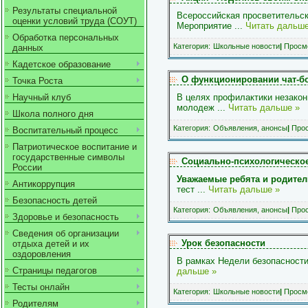
Результаты специальной
Всероссийская просветительска
оценки условий труда (СОУТ)
Мероприятие
...
Читать дальше
Обработка персональных
Категория:
Школьные новости
|
Просмо
данных
Кадетское образование
О функционировании чат-б
Точка Роста
Научный клуб
В целях профилактики незако
молодеж
...
Читать дальше »
Школа полного дня
Категория:
Объявления, анонсы
|
Прос
Воспитательный процесс
Патриотическое воспитание и
государственные символы
Социально-психологическое
России
Уважаемые ребята и родите
Антикоррупция
тест
...
Читать дальше »
Безопасность детей
Категория:
Объявления, анонсы
|
Прос
Здоровье и безопасность
Сведения об организации
Урок безопасности
отдыха детей и их
оздоровления
В рамках Недели безопасности
Страницы педагогов
дальше »
Тесты онлайн
Категория:
Школьные новости
|
Просмо
Родителям