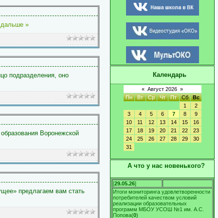
 дальше »
Календарь
цо подразделения, оно
«
Август 2026
»
Пн
Вт
Ср
Чт
Пт
Сб
Вс
1
2
3
4
5
6
7
8
9
10
11
12
13
14
15
16
17
18
19
20
21
22
23
 образования Воронежской
24
25
26
27
28
29
30
31
А что у нас новенького?
[
29.05.26
]
ущее» предлагаем вам стать
Итоги мониторинга удовлетворенности
потребителей качеством условий
реализации образовательных
программ МБОУ УСОШ №1 им. А.С.
Попова
(
0
)