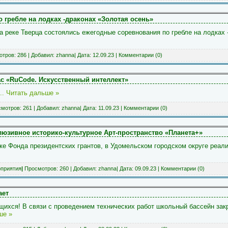
 гребле на лодках -драконах «Золотая осень»
на реке Тверца состоялись ежегодные соревнования по гребле на лодках 
тров: 286 | Добавил:
zhanna
| Дата:
12.09.23
|
Комментарии (0)
с «RuCode. Искусственный интеллект»
...
Читать дальше »
мотров: 261 | Добавил:
zhanna
| Дата:
11.09.23
|
Комментарии (0)
люзивное историко-культурное Арт-пространство «Планета+»
жке Фонда президентских грантов, в Удомельском городском округе реал
приятия
|
Просмотров: 260 | Добавил:
zhanna
| Дата:
09.09.23
|
Комментарии (0)
ает
ихся! В связи с проведением технических работ школьный бассейн закры
ше »