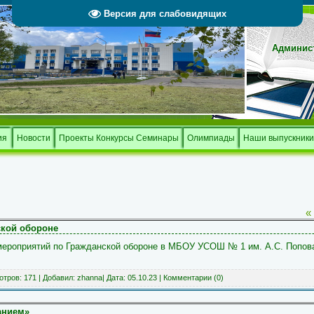
Версия для слабовидящих
Админист
Тверской 
и
ия
Новости
Проекты Конкурсы Семинары
Олимпиады
Наши выпускники
«
ской обороне
мероприятий по Гражданской обороне в МБОУ УСОШ № 1 им. А.С. Попова 
тров: 171 | Добавил:
zhanna
| Дата:
05.10.23
|
Комментарии (0)
анием»