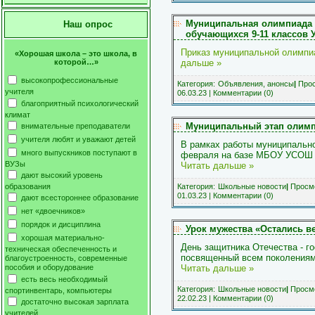
Муниципальная олимпиада п
Наш опрос
обучающихся 9-11 классов У
Приказ муниципальной олимпи
«Хорошая школа – это школа, в
которой…»
дальше »
высокопрофессиональные
Категория:
Объявления, анонсы
|
Прос
учителя
06.03.23
|
Комментарии (0)
благоприятный психологический
климат
Муниципальный этап олимп
внимательные преподаватели
учителя любят и уважают детей
В рамках работы муниципально
много выпускников поступают в
февраля на базе МБОУ УСОШ 
ВУЗы
Читать дальше »
дают высокий уровень
Категория:
Школьные новости
|
Просмо
образования
01.03.23
|
Комментарии (0)
дают всестороннее образование
нет «двоечников»
порядок и дисциплина
Урок мужества «Остались в
хорошая материально-
День защитника Отечества - г
техническая обеспеченность и
посвященный всем поколения
благоустроенность, современные
Читать дальше »
пособия и оборудование
есть весь необходимый
Категория:
Школьные новости
|
Просмо
спортинвентарь, компьютеры
22.02.23
|
Комментарии (0)
достаточно высокая зарплата
учителей