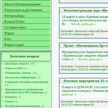
Школа Минпросвещения
Результаты и достижения
Интеллектуальная игра «М
Фотоальбомы
14 марта в зале Администраци
состоялась интеллектуальная
Вопрос/Ответ
Вс
...
Читать дальше »
Гостевая книга
Категория:
Школьные новости
|
Просмо
Форум
14.03.23
|
Комментарии (0)
Блог
Видеостудия
Проект «Инклюзивное Арт-п
Муниципальное бюджетное об
«Удомельская средняя общеоб
Категории раздела
стало п
...
Читать дальше »
Школьные новости
[379]
Категория:
Социально значимые меро
Новости сайта
[0]
zhanna
| Дата:
13.03.23
|
Комментарии 
Объявления, анонсы
[101]
Актуальная информация
[27]
Итоговое мероприятие XV о
Социально значимые мероприятия
[14]
9 марта в ЦОИ КАЭС состояло
Мероприятия по профилактике
окружного конкурса «Физика в
зависимостей и ВИЧ-инфекции
[0]
дальше »
Конкурсы
[7]
Разное
Категория:
Школьные новости
|
Просмо
[8]
13.03.23
|
Комментарии (0)
Летний пришкольный лагерь
[2]