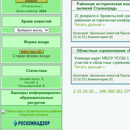
Районная историческая ко
[
Результаты
]
великий Сталинград»
Всего ответов:
1814
21 февраля в Удомельской ср
районная историческая конфе
Архив новостей
Читать дальше »
Категория:
Школьные новости
|
Просмо
21.02.23
|
Комментарии (0)
Форма входа
Областные соревнования «П
Войти через uID
Старая форма входа
Команда кадет МБОУ УСОШ 1 и
участие в областных соревнов
Читать дальше »
Статистика
Категория:
Школьные новости
|
Просмо
Онлайн всего:
1
21.02.23
|
Комментарии (0)
Гостей:
1
Пользователей:
0
1-15
16-30
...
346-360
361-37
Баннеры информационно-
образовательных
ресурсов