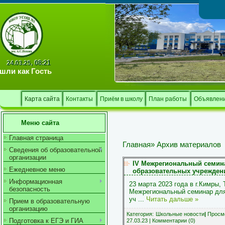
Тв
08:21
24.03.25,
шли как
Гость
Карта сайта
Контакты
Приём в школу
План работы
Объявлен
Меню сайта
Главная страница
Главная
»
Архив материалов
Сведения об образовательной
организации
IV Межрегиональный семин
Ежедневное меню
образовательных учрежден
Информационная
23 марта 2023 года в г.Кимры,
безопасность
Межрегиональный семинар для
уч
...
Читать дальше »
Прием в образовательную
организацию
Категория:
Школьные новости
|
Просмо
Подготовка к ЕГЭ и ГИА
27.03.23
|
Комментарии (0)