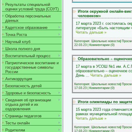
Результаты специальной
оценки условий труда (СОУТ)
Итоги окружной онлайн-вик
человеком»
Обработка персональных
данных
17 марта 2023 г. состоялась о
Кадетское образование
литературе «Быть настоящим 
Читать дальше »
Точка Роста
Категория:
Школьные новости
|
Просмо
Научный клуб
22.03.23
|
Комментарии (0)
Школа полного дня
Воспитательный процесс
Образовательно – оценочно
Патриотическое воспитание и
17 марта в УСОШ №1 им. А.С.
государственные символы
образовательно – оценочное с
России
День
...
Читать дальше »
Антикоррупция
Категория:
Школьные новости
|
Просмо
Безопасность детей
17.03.23
|
Комментарии (0)
Здоровье и безопасность
Сведения об организации
Итоги олимпиады по защите
отдыха детей и их
оздоровления
15 марта 2023 года отмечаетс
рамках муниципальной площад
Страницы педагогов
Читать дальше »
Тесты онлайн
Категория:
Школьные новости
|
Просмо
Родителям
17.03.23
|
Комментарии (0)