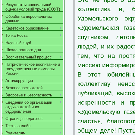
Результаты специальной
коллектива и, 
оценки условий труда (СОУТ)
Обработка персональных
Удомельского ок
данных
«Удомельская га
Кадетское образование
Точка Роста
спутником, лето
Научный клуб
людей, и их радос
Школа полного дня
тем, что на прот
Воспитательный процесс
миссию информиро
Патриотическое воспитание и
государственные символы
В этот юбилейн
России
Антикоррупция
коллективу неис
Безопасность детей
публикаций, высок
Здоровье и безопасность
искренности и п
Сведения об организации
отдыха детей и их
«Удомельскую газ
оздоровления
Страницы педагогов
счастья, благоп
Тесты онлайн
общем деле! Пусть
Родителям