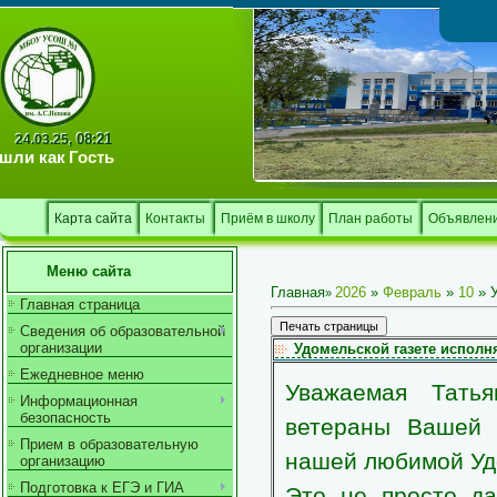
Тв
08:21
24.03.25,
шли как
Гость
Карта сайта
Контакты
Приём в школу
План работы
Объявлен
Меню сайта
Главная
2026
»
Февраль
»
10
» У
»
Главная страница
Сведения об образовательной
организации
Удомельской газете исполня
Ежедневное меню
Уважаемая Татья
Информационная
безопасность
ветераны Вашей 
Прием в образовательную
нашей любимой Удо
организацию
Подготовка к ЕГЭ и ГИА
Это не просто да