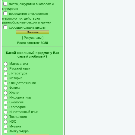
чисто, аккуратно в классах и
коридорах
проводятся внеклассные
мероприятия, действуют
разнообразные секции и кружки
хорошая охрана школы
[
Результаты
]
Всего ответов:
3088
Какой школьный предмет у Вас
самый любимый?
Математика
Русский язык
Литература
История
Обществознание
Физика
Химия
Информатика
Биология
География
Иностранный язык
Технология
ИЗО
Музыка
Физкультура