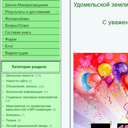
Удомельской земли
Школа Минпросвещения
Результаты и достижения
Фотоальбомы
С уваже
Вопрос/Ответ
Гостевая книга
Форум
Блог
Видеостудия
Категории раздела
Школьные новости
[379]
Новости сайта
[0]
Объявления, анонсы
[101]
Актуальная информация
[27]
Социально значимые мероприятия
[14]
Мероприятия по профилактике
зависимостей и ВИЧ-инфекции
[0]
Конкурсы
[7]
Разное
[8]
Летний пришкольный лагерь
[2]