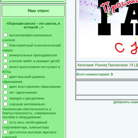
Наш опрос
«Хорошая школа – это школа, в
которой…»
высокопрофессиональные
учителя
благоприятный психологический
климат
внимательные преподаватели
учителя любят и уважают детей
Категория
:
Разное
|
Просмотров
: 74 |
Д
много выпускников поступают в
ВУЗы
Всего комментариев
:
0
дают высокий уровень
образования
дают всестороннее образование
нет «двоечников»
порядок и дисциплина
Добавлять комм
хорошая материально-
техническая обеспеченность и
благоустроенность, современные
пособия и оборудование
есть весь необходимый
спортинвентарь, компьютеры
достаточно высокая зарплата
учителей