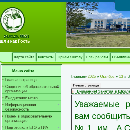
Тв
08:21
24.03.25,
шли как
Гость
Карта сайта
Контакты
Приём в школу
План работы
Объявлен
Меню сайта
Главная
2025
»
Октябрь
»
13
» В
»
Главная страница
Сведения об образовательной
организации
Внимание! Занятия в Школе
Ежедневное меню
Уважаемые р
Информационная
безопасность
вам сообщит
Прием в образовательную
организацию
№1 им. А.С.
Подготовка к ЕГЭ и ГИА