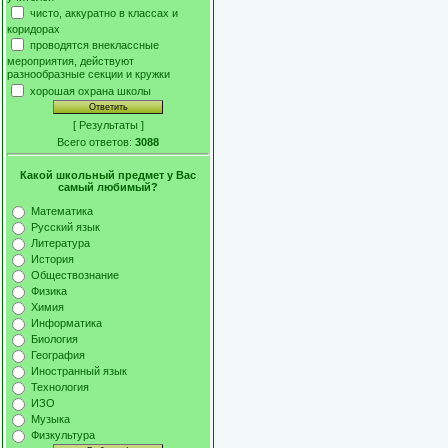
чисто, аккуратно в классах и
коридорах
проводятся внеклассные
мероприятия, действуют
разнообразные секции и кружки
хорошая охрана школы
[
Результаты
]
Всего ответов:
3088
Какой школьный предмет у Вас
самый любимый?
Математика
Русский язык
Литература
История
Обществознание
Физика
Химия
Информатика
Биология
География
Иностранный язык
Технология
ИЗО
Музыка
Физкультура