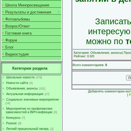
Школа Минпросвещения
Результаты и достижения
Записать
Фотоальбомы
Вопрос/Ответ
интересую
Гостевая книга
можно по
т
Форум
Блог
Категория
:
Объявления, анонсы
|
Про
Видеостудия
Рейтинг
:
0.0
/
0
Всего комментариев
:
0
Категории раздела
Школьные новости
[379]
Новости сайта
[0]
Объявления, анонсы
[101]
Добавлять комментарии могу
Актуальная информация
[27]
[
Р
Социально значимые мероприятия
[14]
Мероприятия по профилактике
зависимостей и ВИЧ-инфекции
[0]
Конкурсы
[7]
Разное
[8]
Летний пришкольный лагерь
[2]