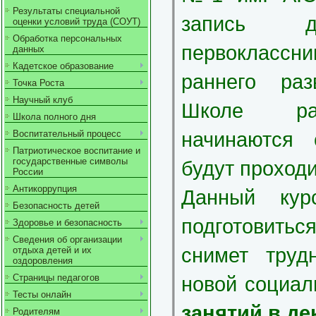
Результаты специальной
запись д
оценки условий труда (СОУТ)
Обработка персональных
первоклас
данных
Кадетское образование
раннего раз
Точка Роста
Научный клуб
Школе ран
Школа полного дня
начинаютс
Воспитательный процесс
Патриотическое воспитание и
государственные символы
будут проходи
России
Антикоррупция
Данный кур
Безопасность детей
подготовиться
Здоровье и безопасность
Сведения об организации
снимет труд
отдыха детей и их
оздоровления
новой социал
Страницы педагогов
Тесты онлайн
занятий в де
Родителям