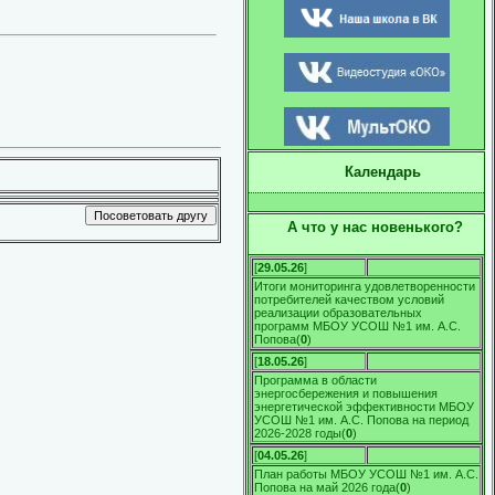
Календарь
А что у нас новенького?
[
29.05.26
]
Итоги мониторинга удовлетворенности
потребителей качеством условий
реализации образовательных
программ МБОУ УСОШ №1 им. А.С.
Попова
(
0
)
[
18.05.26
]
Программа в области
энергосбережения и повышения
энергетической эффективности МБОУ
УСОШ №1 им. А.С. Попова на период
2026-2028 годы
(
0
)
[
04.05.26
]
План работы МБОУ УСОШ №1 им. А.С.
Попова на май 2026 года
(
0
)