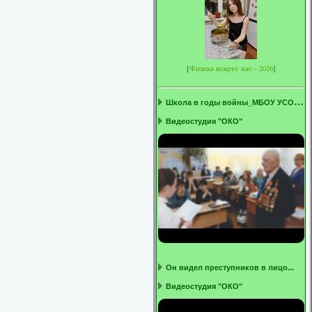
[
Физика вокруг нас - 2026
]
Ш
кола в годы войны_МБОУ УСОШ1 ...
Видеостудия "ОКО"
Он видел преступников в лицо...
Видеостудия "ОКО"