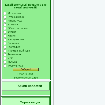
Какой школьный предмет у Вас
самый любимый?
Математика
Русский язык
Литература
История
Обществознание
Физика
Химия
Информатика
Биология
География
Иностранный язык
Технология
ИЗО
Музыка
Физкультура
[
Результаты
]
Всего ответов:
1814
Архив новостей
Форма входа