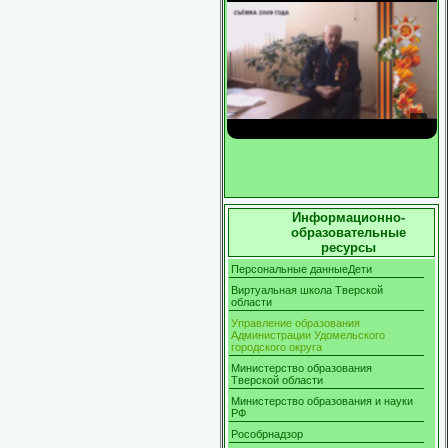
Информационно-
образовательные
ресурсы
Персональные данныеДети
Виртуальная школа Тверской
области
Управление образования
Администрации Удомельского
городского округа
Министерство образования
Тверской области
Министерство образования и науки
РФ
Рособрнадзор