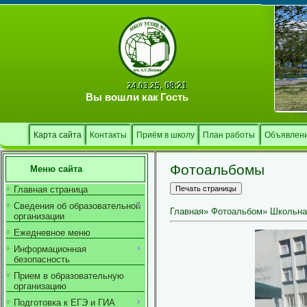
08:21
24.03.25,
Вы вошли как
Гость
Карта сайта
Контакты
Приём в школу
План работы
Объявлен
Фотоальбомы
Меню сайта
Главная страница
Сведения об образовательной
Главная
»
Фотоальбом
»
Школьна
организации
Ежедневное меню
Информационная
безопасность
Прием в образовательную
организацию
Подготовка к ЕГЭ и ГИА