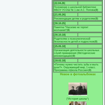
[
22.04.26
]
Положение о школьной библиотеке
МБОУ УСОШ № 1 им А.С. Попова
(
0
)
[21.05.26]
Рекомендации детям и родителям
(
0
)
[30.10.25]
Памятка "Насилие не терпит
молчания"
(
0
)
[30.10.18]
Родителям о психологической
безопасности детей и подростков
(
0
)
[25.05.18]
Организация деятельности школьных
служб примирения (Методические
рекомендации)
(
0
)
[18.02.18]
«Почему нужно чистить зубы и мыть
руки?». Окружающий мир, 1 класс.
Программа «Школа России»
(
0
)
Новое в фотоальбомах
]
[
"История школы"