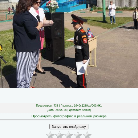
Просмотров
: 738 |
Размеры
: 1940x1289px/506.9Kb
Дата
: 28.05.18 |
Добавил
:
Admin
|
Просмотреть фотографию в реальном размере