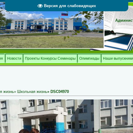
Версия для слабовидящих
Админист
Тверской 
и
ия
Новости
Проекты Конкурсы Семинары
Олимпиады
Наши выпускники
я жизнь
»
Школьная жизнь
» DSC04970