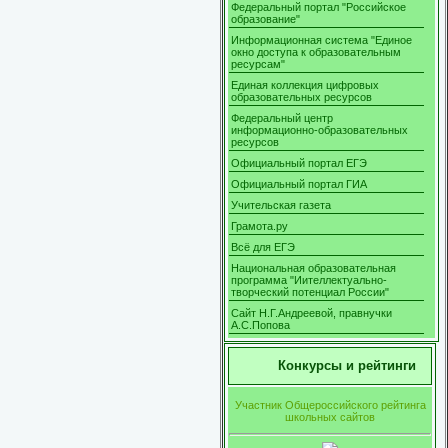
Федеральный портал "Российское
образование"
Информационная система "Единое
окно доступа к образовательным
ресурсам"
Единая коллекция цифровых
образовательных ресурсов
Федеральный центр
информационно-образовательных
ресурсов
Официальный портал ЕГЭ
Официальный портал ГИА
Учительская газета
Грамота.ру
Всё для ЕГЭ
Национальная образовательная
программа "Иителлектуально-
творческий потенциал России"
Сайт Н.Г.Андреевой, правнучки
А.С.Попова
Конкурсы и рейтинги
Участник Общероссийского рейтинга
школьных сайтов