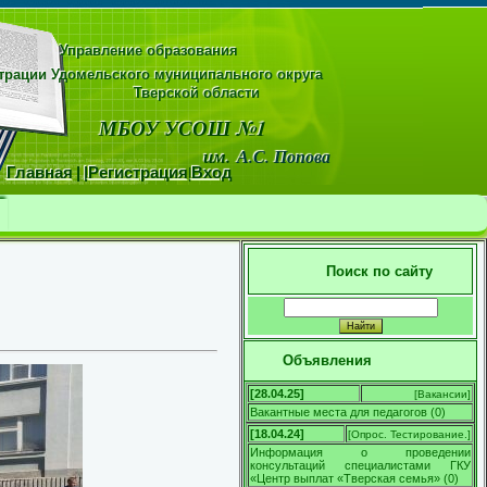
Управление образования
рации Удомельского муниципального округа
области
МБОУ УСОШ №1
м.
А.С. Попова
Главная
|
|
Регистрация
|
Вход
Поиск по сайту
Объявления
[28.04.25]
[
Вакансии
]
Вакантные места для педагогов
(
0
)
[18.04.24]
[
Опрос. Тестирование.
]
Информация о проведении
консультаций специалистами ГКУ
«Центр выплат «Тверская семья»
(
0
)