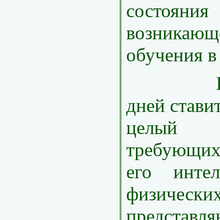
состоя
возникающ
обучения в
Школа
дней стави
целый 
требующи
его интел
физических
представл