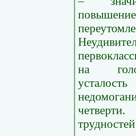
– значи
повышен
переутомле
Неудивител
первоклас
на гол
усталос
недомог
четверти.
трудносте