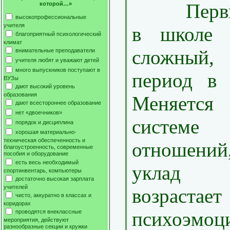
Первый 
которой…»
высокопрофессиональные
учителя
в школе 
благоприятный психологический
климат
сложный
внимательные преподаватели
учителя любят и уважают детей
много выпускников поступают в
период в 
ВУЗы
дают высокий уровень
образования
Меняется
дают всестороннее образование
нет «двоечников»
системе 
порядок и дисциплина
хорошая материально-
техническая обеспеченность и
отношений
благоустроенность, современные
пособия и оборудование
есть весь необходимый
уклад 
спортинвентарь, компьютеры
достаточно высокая зарплата
учителей
возрастает
чисто, аккуратно в классах и
коридорах
психоэмоц
проводятся внеклассные
мероприятия, действуют
разнообразные секции и кружки