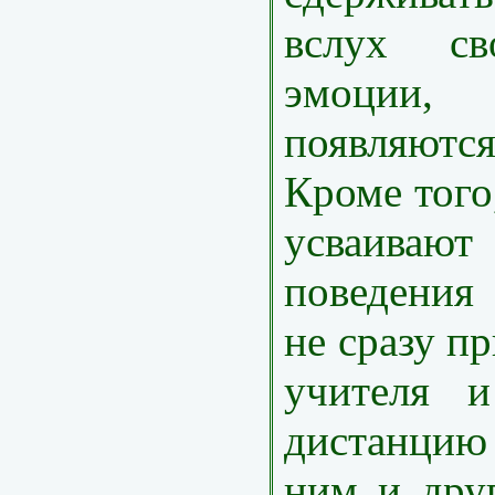
вслух с
эмоции
появляютс
Кроме того,
усваивают
поведения
не сразу п
учителя и
дистанцию
ним и дру