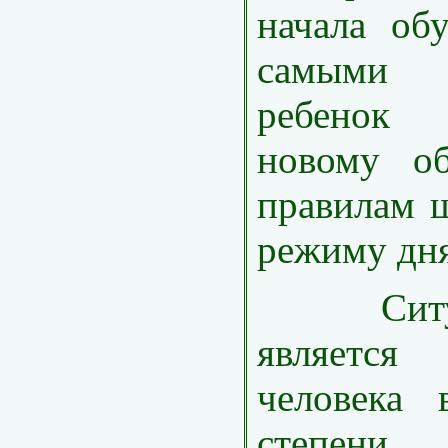
начала об
самыми
ребенок
новому об
правилам 
режиму дня
Ситуац
являетс
человека 
степени