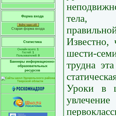
неподвижн
тела, 
Форма входа
Войти через uID
правильно
Старая форма входа
Известно, 
Статистика
Онлайн всего:
1
шести-се
Гостей:
1
Пользователей:
0
трудна эта
Баннеры информационно-
образовательных
ресурсов
статичес
Уроки в ш
увлече
первокласс