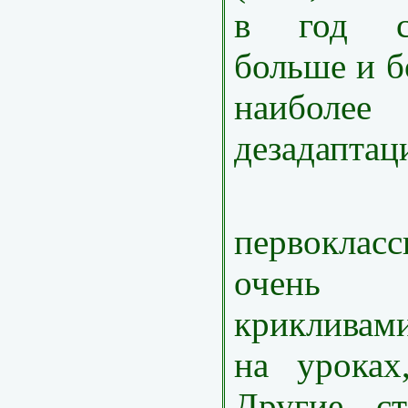
в год ст
больше и б
наиболее 
дезадаптац
Нек
первокласс
очень
крикливам
на уроках
Другие ст