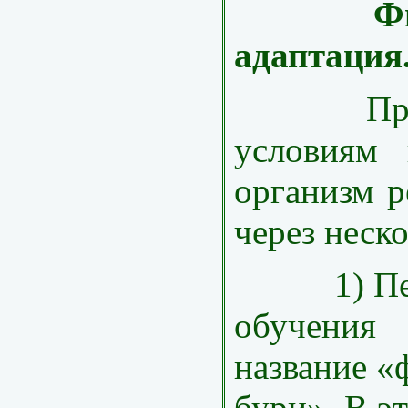
Физиол
адаптация
Привык
условиям 
организм р
через неско
1) Первы
обучен
название «
бури». В эт