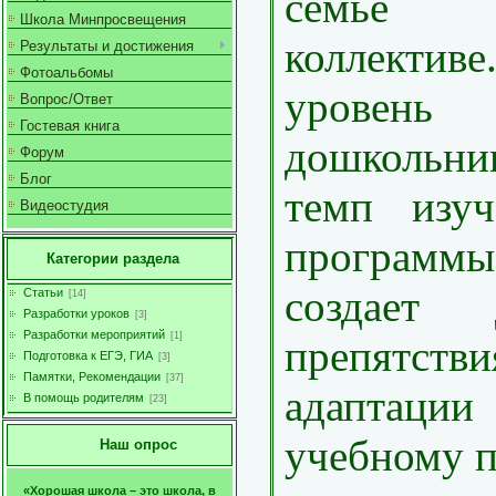
семье 
Школа Минпросвещения
коллект
Результаты и достижения
Фотоальбомы
уровень
Вопрос/Ответ
Гостевая книга
дошкольни
Форум
Блог
темп изуч
Видеостудия
програм
Категории раздела
создает д
Статьи
[14]
Разработки уроков
[3]
Разработки мероприятий
[1]
препятс
Подготовка к ЕГЭ, ГИА
[3]
Памятки, Рекомендации
[37]
адаптац
В помощь родителям
[23]
учебному п
Наш опрос
«Хорошая школа – это школа, в