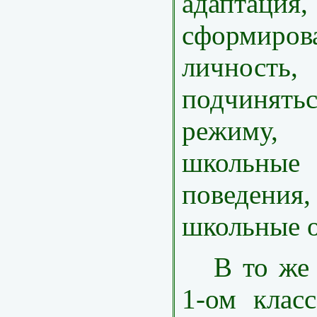
адаптаци
сформир
личност
подчинят
режиму
школь
поведени
школьные о
В то же в
1-ом класс