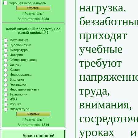
нагрузк
хорошая охрана школы
[
Результаты
]
беззаб
Всего ответов:
3088
Какой школьный предмет у Вас
приходя
самый любимый?
Математика
учебные 
Русский язык
Литература
История
требуют
Обществознание
Физика
Химия
напряженн
Информатика
Биология
География
труда, 
Иностранный язык
Технология
ИЗО
внимания,
Музыка
Физкультура
сосредоточ
[
Результаты
]
Всего ответов:
1814
уроках и
Архив новостей