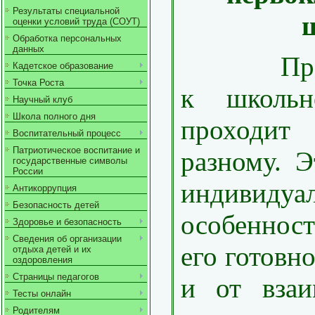
Результаты специальной
оценки условий труда (СОУТ)
Обработка персональных
данных
Процес
Кадетское образование
Точка Роста
к школьн
Научный клуб
Школа полного дня
проходит
Воспитательный процесс
Патриотическое воспитание и
разному. Э
государственные символы
России
индивидуа
Антикоррупция
Безопасность детей
особенност
Здоровье и безопасность
Сведения об организации
его готовн
отдыха детей и их
оздоровления
Страницы педагогов
и от взаи
Тесты онлайн
Родителям