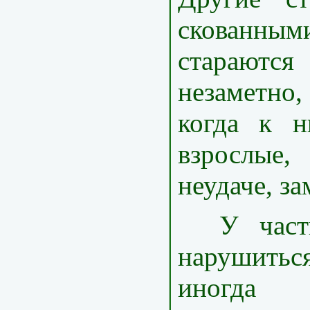
скованны
старают
незаметно
когда к н
взрослые,
неудаче, за
У части
нарушитьс
иногда 