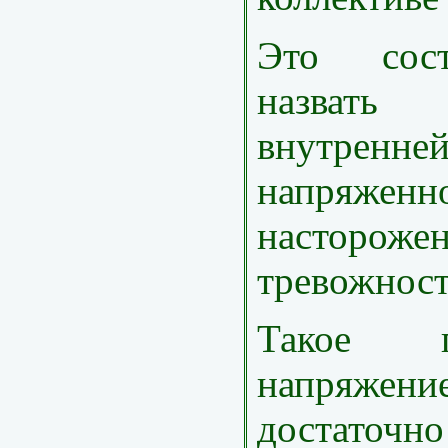
Это сос
назвать
внутренне
напряженно
насторожен
тревожнос
Такое пс
напряже
достаточн