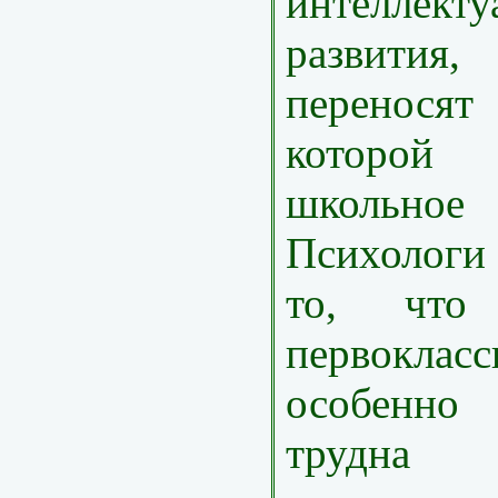
интеллекту
развити
перенося
которо
школьно
Психологи
то, что
первокл
особенно
трудна