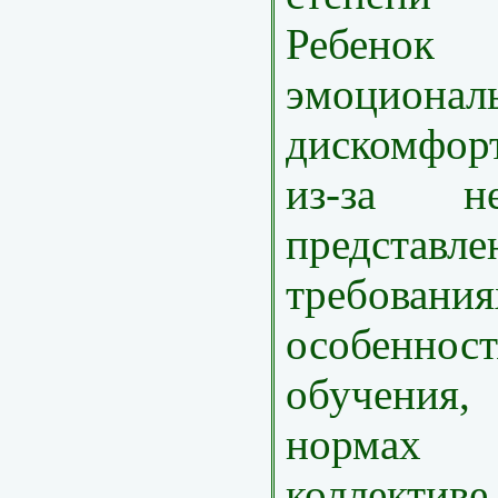
Ребенок
эмоционал
дискомфор
из-за нео
предст
требовани
особеннос
обучения,
нормах 
коллективе 