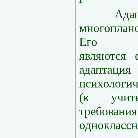
Адаптац
многоплан
Его со
являются 
адаптация
психологич
(к учи
требо
одноклассн