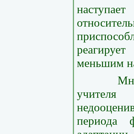
наступ
относител
приспособ
реагирует
меньшим н
Многие
учител
недооцени
периода ф