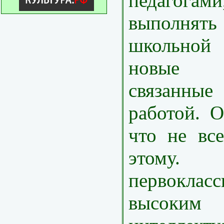
педагога
выполнят
школьной
новые о
связанн
работой. О
что не вс
этому.
первоклас
высоки