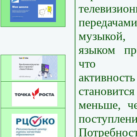
телевизио
передачами
музыкой,
языком пр
что дв
активно
становит
меньше, ч
поступле
Потреб