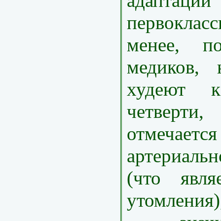
адаптации
первоклас
менее, п
медиков, 
худеют 
четверт
отмечае
артериаль
(что явля
утомления)