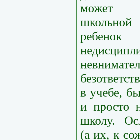
может 
школьной 
ребенок
недисципл
невнимате
безответст
в учебе, б
и просто 
школу. Ос
(а их, к со