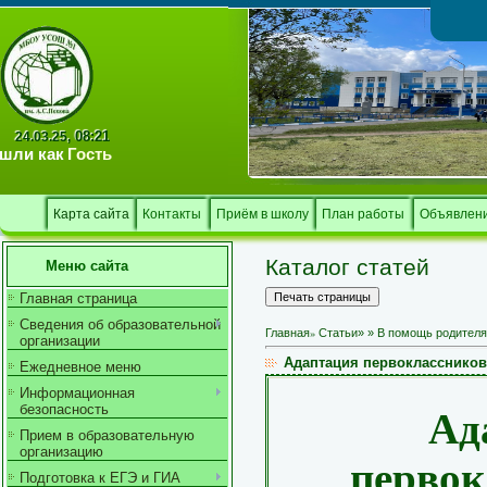
Тв
08:21
24.03.25,
шли как
Гость
Карта сайта
Контакты
Приём в школу
План работы
Объявлен
Каталог статей
Меню сайта
Главная страница
Сведения об образовательной
»
Главная
Статьи
»
»
В помощь родител
организации
Адаптация первоклассников
Ежедневное меню
Информационная
безопасность
Ад
Прием в образовательную
организацию
первок
Подготовка к ЕГЭ и ГИА