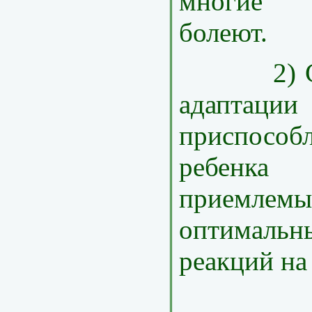
многие п
болеют.
2) Сле
адаптации
приспособ
ребенк
приемлем
оптималь
реакций на
3) По