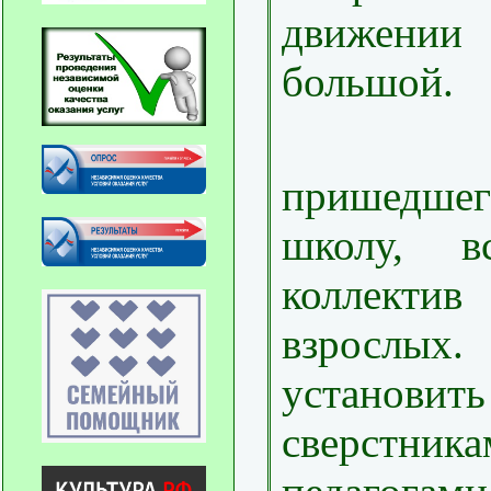
движен
большой.
Реб
пришедше
школу, в
коллек
взрослы
установит
сверс