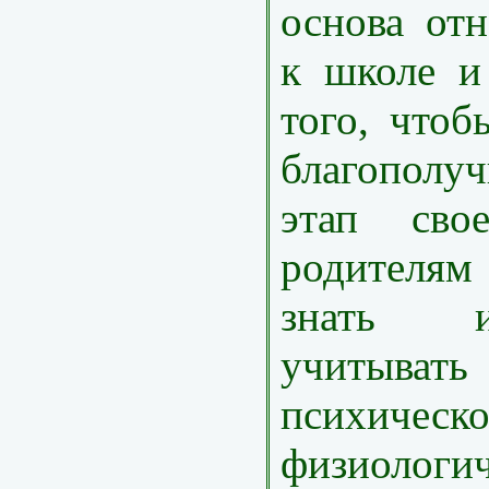
основа от
к школе и
того, чтоб
благополу
этап сво
родителя
знать 
учитыват
психи
физиологич