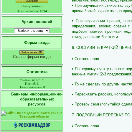
выразительностью; перед уроком
• При заучивании стихов пользу
[
Результаты
]
прозы. Читай выразительно сразу
Всего ответов:
1814
• При заучивании правил, опре
Архив новостей
определения, закона; сравни с
подбери пример; прочитай медл
книгу, расскажи без книги.
Форма входа
6. СОСТАВИТЬ КРАТКИЙ ПЕРЕ
Войти через uID
Старая форма входа
• Составь план.
• По первому пункту плана и пе
Статистика
важные мысли (2-3 предложения)
Онлайн всего:
1
• То же сделать по другим частя
Гостей:
1
Пользователей:
0
• Пересказать рассказ, использу
Баннеры информационно-
образовательных
• Проверь себя (попытайся сдела
ресурсов
7. ПОДРОБНЫЙ ПЕРЕСКАЗ ПО 
• Составь план.