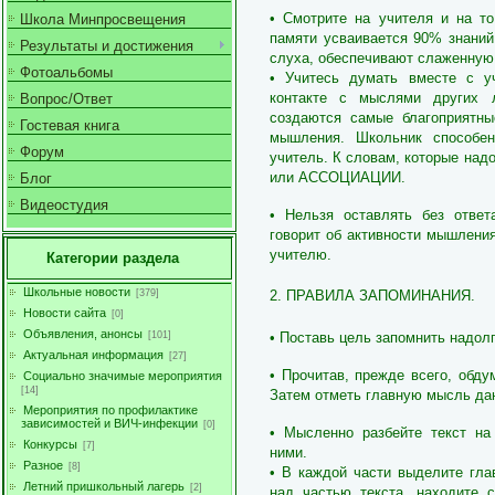
• Смотрите на учителя и на то
Школа Минпросвещения
памяти усваивается 90% знаний
Результаты и достижения
слуха, обеспечивают слаженную 
Фотоальбомы
• Учитесь думать вместе с у
контакте с мыслями других 
Вопрос/Ответ
создаются самые благоприятны
Гостевая книга
мышления. Школьник способе
Форум
учитель. К словам, которые на
или АССОЦИАЦИИ.
Блог
Видеостудия
• Нельзя оставлять без ответ
говорит об активности мышления
учителю.
Категории раздела
Школьные новости
2. ПРАВИЛА ЗАПОМИНАНИЯ.
[379]
Новости сайта
[0]
Объявления, анонсы
• Поставь цель запомнить надолг
[101]
Актуальная информация
[27]
• Прочитав, прежде всего, обду
Социально значимые мероприятия
[14]
Затем отметь главную мысль дан
Мероприятия по профилактике
зависимостей и ВИЧ-инфекции
[0]
• Мысленно разбейте текст на
Конкурсы
[7]
ними.
Разное
[8]
• В каждой части выделите гла
Летний пришкольный лагерь
[2]
над частью текста, находите с