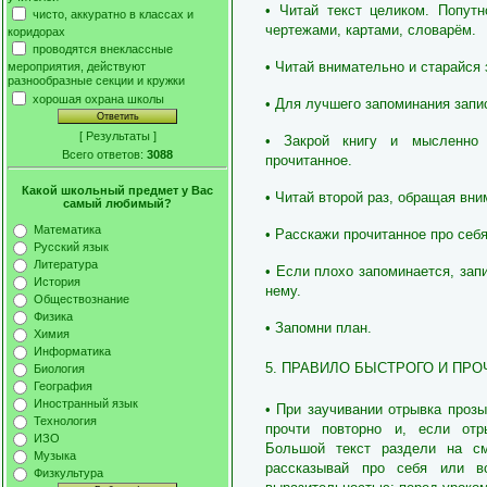
• Читай текст целиком. Попутн
чисто, аккуратно в классах и
чертежами, картами, словарём.
коридорах
проводятся внеклассные
• Читай внимательно и старайся 
мероприятия, действуют
разнообразные секции и кружки
хорошая охрана школы
• Для лучшего запоминания запи
[
Результаты
]
• Закрой книгу и мысленно 
Всего ответов:
3088
прочитанное.
Какой школьный предмет у Вас
• Читай второй раз, обращая вни
самый любимый?
Математика
• Расскажи прочитанное про себя
Русский язык
Литература
• Если плохо запоминается, зап
История
нему.
Обществознание
Физика
• Запомни план.
Химия
Информатика
5. ПРАВИЛО БЫСТРОГО И ПРО
Биология
География
Иностранный язык
• При заучивании отрывка прозы
Технология
прочти повторно и, если отр
ИЗО
Большой текст раздели на см
Музыка
рассказывай про себя или в
Физкультура