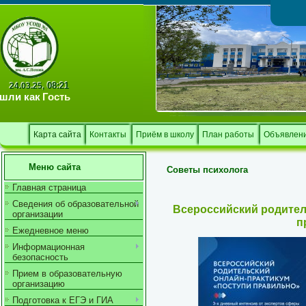
Тв
08:21
24.03.25,
шли как
Гость
Карта сайта
Контакты
Приём в школу
План работы
Объявлен
Меню сайта
Советы психолога
Главная страница
Сведения об образовательной
Всероссийский родител
организации
п
Ежедневное меню
Информационная
безопасность
Прием в образовательную
организацию
Подготовка к ЕГЭ и ГИА