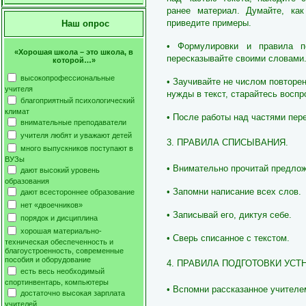
ранее материал. Думайте, как
приведите примеры.
Наш опрос
• Формулировки и правила по
«Хорошая школа – это школа, в
пересказывайте своими словами
которой…»
высокопрофессиональные
• Заучивайте не числом повторен
учителя
нужды в текст, старайтесь воспр
благоприятный психологический
климат
• После работы над частями пере
внимательные преподаватели
учителя любят и уважают детей
3. ПРАВИЛА СПИСЫВАНИЯ.
много выпускников поступают в
ВУЗы
• Внимательно прочитай предлож
дают высокий уровень
образования
• Запомни написание всех слов.
дают всестороннее образование
нет «двоечников»
• Записывай его, диктуя себе.
порядок и дисциплина
хорошая материально-
• Сверь списанное с текстом.
техническая обеспеченность и
благоустроенность, современные
пособия и оборудование
4. ПРАВИЛА ПОДГОТОВКИ УСТ
есть весь необходимый
спортинвентарь, компьютеры
• Вспомни рассказанное учителе
достаточно высокая зарплата
учителей