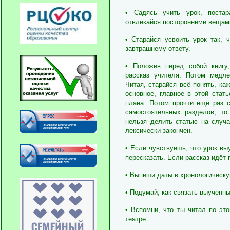
• Садясь учить урок, постар
отвлекайся посторонними вещами
• Старайся усвоить урок так, 
завтрашнему ответу.
• Положив перед собой книгу
рассказ учителя. Потом медле
Читая, старайся всё понять, ка
основное, главное в этой стат
плана. Потом прочти ещё раз с
самостоятельных разделов, то
нельзя делить статью на случ
лексически закончен.
• Если чувствуешь, что урок выу
пересказать. Если рассказ идёт 
• Выпиши даты в хронологическу
• Подумай, как связать выученн
• Вспомни, что ты читал по эт
театре.