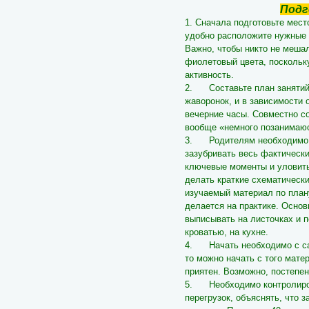
Подг
1. Сначала подготовьте мест
удобно расположите нужные у
Важно, чтобы никто не меша
фиолетовый цвета, посколь
активность.
2. Составьте план занятий.
жаворонок, и в зависимости 
вечерние часы. Совместно со
вообще «немного позанимаюс
3. Родителям необходимо с
зазубривать весь фактическ
ключевые моменты и уловить
делать краткие схематически
изучаемый материал по плану
делается на практике. Осно
выписывать на листочках и 
кроватью, на кухне.
4. Начать необходимо с сам
то можно начать с того мате
приятен. Возможно, постепен
5. Необходимо контролиров
перегрузок, объяснять, что 