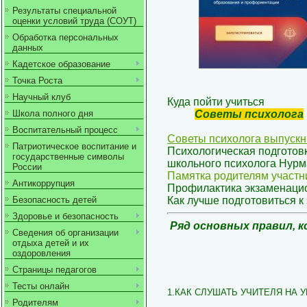
Результаты специальной
оценки условий труда (СОУТ)
Обработка персональных
данных
Кадетское образование
Точка Роста
Научный клуб
Куда пойти учиться
Советы психолога
Школа полного дня
Воспитательный процесс
Советы психолога выпуск
Патриотическое воспитание и
Психологическая подготов
государственные символы
школьного психолога Нур
России
Памятка родителям участн
Антикоррупция
Профилактика экзаменацио
Как лучше подготовиться к
Безопасность детей
Здоровье и безопасность
Ряд основных правил, 
Сведения об организации
отдыха детей и их
оздоровления
Страницы педагогов
Тесты онлайн
1.КАК СЛУШАТЬ УЧИТЕЛЯ НА У
Родителям