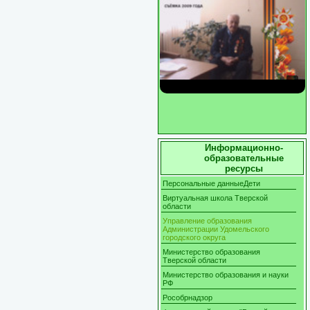
Информационно-
образовательные
ресурсы
Персональные данныеДети
Виртуальная школа Тверской
области
Управление образования
Администрации Удомельского
городского округа
Министерство образования
Тверской области
Министерство образования и науки
РФ
Рособрнадзор