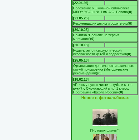
[
22.04.26
]
Положение о школьной библиотеке
МБОУ УСОШ № 1 им А.С. Попова
(
0
)
[21.05.26]
Рекомендации детям и родителям
(
0
)
[30.10.25]
Памятка "Насилие не терпит
молчания"
(
0
)
[30.10.18]
Родителям о психологической
безопасности детей и подростков
(
0
)
[25.05.18]
Организация деятельности школьных
служб примирения (Методические
рекомендации)
(
0
)
[18.02.18]
«Почему нужно чистить зубы и мыть
руки?». Окружающий мир, 1 класс.
Программа «Школа России»
(
0
)
Новое в фотоальбомах
]
[
"История школы"