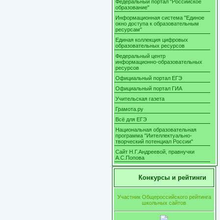
Федеральный портал "Российское
образование"
Информационная система "Единое
окно доступа к образовательным
ресурсам"
Единая коллекция цифровых
образовательных ресурсов
Федеральный центр
информационно-образовательных
ресурсов
Официальный портал ЕГЭ
Официальный портал ГИА
Учительская газета
Грамота.ру
Всё для ЕГЭ
Национальная образовательная
программа "Иителлектуально-
творческий потенциал России"
Сайт Н.Г.Андреевой, правнучки
А.С.Попова
Конкурсы и рейтинги
Участник Общероссийского рейтинга
школьных сайтов