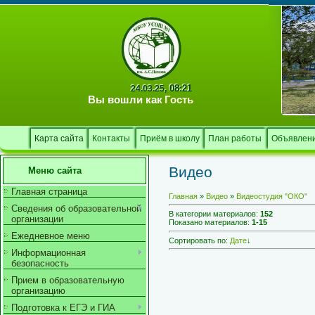
08:21
24.03.25,
Вы вошли как
Гость
Карта сайта
Контакты
Приём в школу
План работы
Объявлен
Видео
Меню сайта
Главная страница
Главная
»
Видео
»
Видеостудия "ОКО"
Сведения об образовательной
В категории материалов
:
152
организации
Показано материалов
:
1-15
Ежедневное меню
Сортировать по
:
Дате
↓
Информационная
безопасность
Прием в образовательную
организацию
Подготовка к ЕГЭ и ГИА