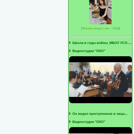
[
Физика вокруг нас - 2026
]
Ш
кола в годы войны_МБОУ УСОШ1 ...
Видеостудия "ОКО"
Он видел преступников в лицо...
Видеостудия "ОКО"