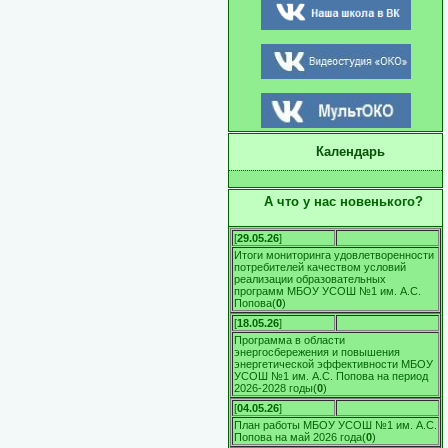
Календарь
А что у нас новенького?
[
29.05.26
]
Итоги мониторинга удовлетворенности
потребителей качеством условий
реализации образовательных
программ МБОУ УСОШ №1 им. А.С.
Попова
(
0
)
[
18.05.26
]
Программа в области
энергосбережения и повышения
энергетической эффективности МБОУ
УСОШ №1 им. А.С. Попова на период
2026-2028 годы
(
0
)
[
04.05.26
]
План работы МБОУ УСОШ №1 им. А.С.
Попова на май 2026 года
(
0
)