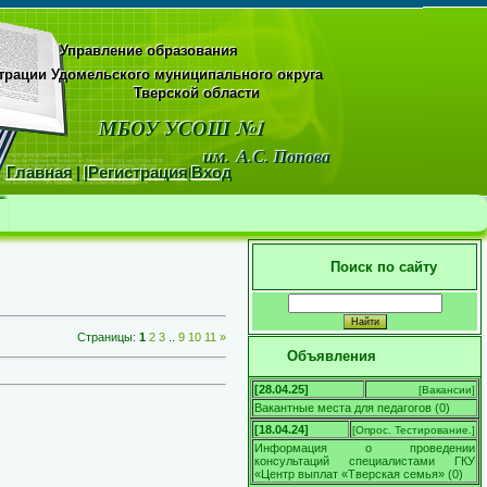
Управление образования
рации Удомельского муниципального округа
области
МБОУ УСОШ №1
м.
А.С. Попова
Главная
|
|
Регистрация
|
Вход
Поиск по сайту
Страницы
:
1
2
3
..
9
10
11
»
Объявления
[28.04.25]
[
Вакансии
]
Вакантные места для педагогов
(
0
)
[18.04.24]
[
Опрос. Тестирование.
]
Информация о проведении
консультаций специалистами ГКУ
«Центр выплат «Тверская семья»
(
0
)