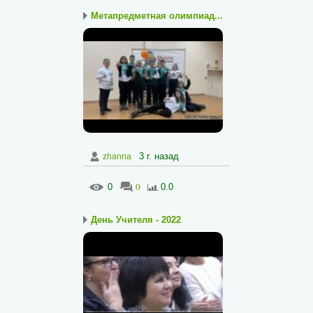
Метапредметная олимпиад...
3 г. назад
zhanna
0
0
0.0
День Учителя - 2022