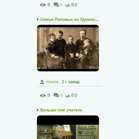
0
0
0.0
Семья Поповых на Удомел...
2 г. назад
zhanna
0
0
0.0
Больше чем учитель