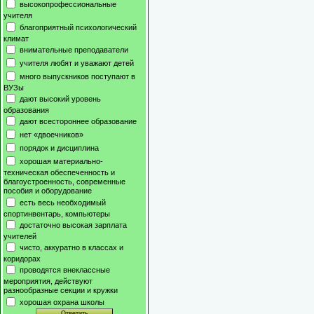
высокопрофессиональные
учителя
благоприятный психологический
климат
внимательные преподаватели
учителя любят и уважают детей
много выпускников поступают в
ВУЗы
дают высокий уровень
образования
дают всестороннее образование
нет «двоечников»
порядок и дисциплина
хорошая материально-
техническая обеспеченность и
благоустроенность, современные
пособия и оборудование
есть весь необходимый
спортинвентарь, компьютеры
достаточно высокая зарплата
учителей
чисто, аккуратно в классах и
коридорах
проводятся внеклассные
мероприятия, действуют
разнообразные секции и кружки
хорошая охрана школы