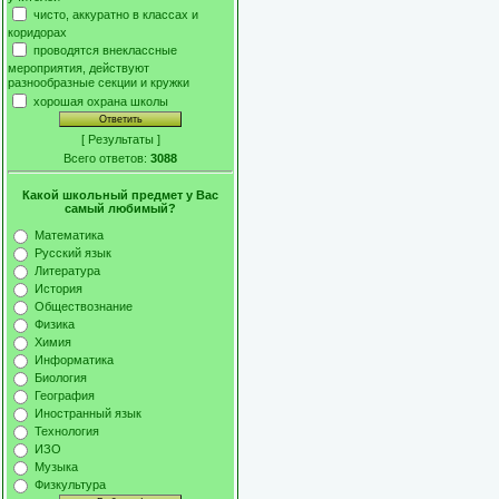
чисто, аккуратно в классах и
коридорах
проводятся внеклассные
мероприятия, действуют
разнообразные секции и кружки
хорошая охрана школы
[
Результаты
]
Всего ответов:
3088
Какой школьный предмет у Вас
самый любимый?
Математика
Русский язык
Литература
История
Обществознание
Физика
Химия
Информатика
Биология
География
Иностранный язык
Технология
ИЗО
Музыка
Физкультура