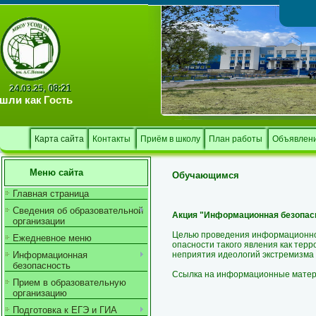
Тв
08:21
24.03.25,
шли как
Гость
Карта сайта
Контакты
Приём в школу
План работы
Объявлен
Меню сайта
Обучающимся
Главная страница
Сведения об образовательной
Акция "Информационная безопасн
организации
Целью проведения информационно
Ежедневное меню
опасности такого явления как тер
неприятия идеологий экстремизма 
Информационная
безопасность
Ссылка на информационные мате
Прием в образовательную
организацию
Подготовка к ЕГЭ и ГИА