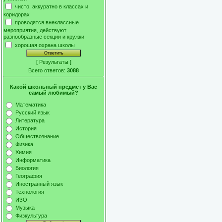
чисто, аккуратно в классах и
коридорах
проводятся внеклассные
мероприятия, действуют
разнообразные секции и кружки
хорошая охрана школы
[
Результаты
]
Всего ответов:
3088
Какой школьный предмет у Вас
самый любимый?
Математика
Русский язык
Литература
История
Обществознание
Физика
Химия
Информатика
Биология
География
Иностранный язык
Технология
ИЗО
Музыка
Физкультура