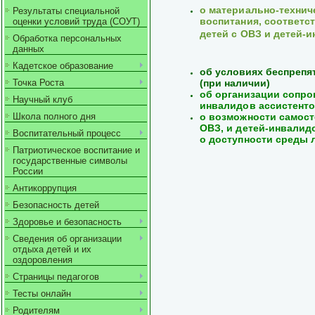
о материально-технич
Результаты специальной
воспитания, соответс
оценки условий труда (СОУТ)
детей с ОВЗ и детей-
Обработка персональных
данных
Кадетское образование
об условиях беспрепя
(при наличии)
Точка Роста
об организации сопро
Научный клуб
инвалидов ассистент
о возможности самос
Школа полного дня
ОВЗ, и детей-
инвалидо
Воспитательный процесс
о доступности среды л
Патриотическое воспитание и
государственные символы
России
Антикоррупция
Безопасность детей
Здоровье и безопасность
Сведения об организации
отдыха детей и их
оздоровления
Страницы педагогов
Тесты онлайн
Родителям