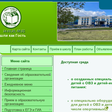
Тв
08:21
24.03.25,
шли как
Гость
Карта сайта
Контакты
Приём в школу
План работы
Объявлен
Меню сайта
Доступная среда
Главная страница
Сведения об образовательной
организации
о созданных специаль
детей с
ОВЗ и детей-и
Ежедневное меню
питания:
Информационная
безопасность
Прием в образовательную
о специально оборудо
организацию
для детей с ОВЗ и дет
числе
спортивных
Подготовка к ЕГЭ и ГИА