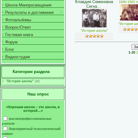
Клавдия Семеновна
1940-1941 гг
Школа Минпросвещения
Сигна...
Результаты и достижения
Фотоальбомы
"История ш
Вопрос/Ответ
"История школы"
Гостевая книга
Форум
Блог
1-20
2
Видеостудия
Категории раздела
"История школы"
[99]
Наш опрос
«Хорошая школа – это школа, в
которой…»
высокопрофессиональные
учителя
благоприятный психологический
климат