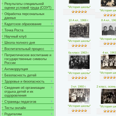
Результаты специальной
"История школы"
оценки условий труда (СОУТ)
"История ш
Обработка персональных
данных
10 А кл., 1966 г.
8 А кл., 196
Кадетское образование
Точка Роста
Научный клуб
"История ш
"История школы"
Школа полного дня
Воспитательный процесс
6a класс 1963 г.
4 кл., 1961
Патриотическое воспитание и
государственные символы
России
Антикоррупция
"История ш
"История школы"
Безопасность детей
Здоровье и безопасность
3 кл. 1960 г.
2 класс, осень
Сведения об организации
отдыха детей и их
оздоровления
Страницы педагогов
"История школы"
"История ш
Тесты онлайн
Родителям