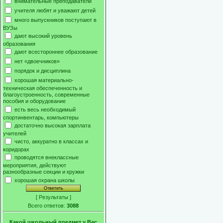
внимательные преподаватели
учителя любят и уважают детей
много выпускников поступают в
ВУЗы
дают высокий уровень
образования
дают всестороннее образование
нет «двоечников»
порядок и дисциплина
хорошая материально-
техническая обеспеченность и
благоустроенность, современные
пособия и оборудование
есть весь необходимый
спортинвентарь, компьютеры
достаточно высокая зарплата
учителей
чисто, аккуратно в классах и
коридорах
проводятся внеклассные
мероприятия, действуют
разнообразные секции и кружки
хорошая охрана школы
[
Результаты
]
Всего ответов:
3088
Какой школьный предмет у Вас