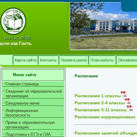
Тв
08:21
24.03.25,
шли как
Гость
Карта сайта
Контакты
Приём в школу
План работы
Объявлен
Меню сайта
Расписание
Главная страница
Сведения об образовательной
Расписание 1 классы
организации
Расписание 2-4 классы
Ежедневное меню
Расписание 5-11 классы
Информационная
безопасность
Расписание коррекционных 
Прием в образовательную
организацию
Расписание занятий объеди
Подготовка к ЕГЭ и ГИА