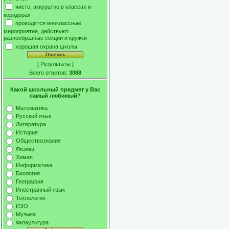
чисто, аккуратно в классах и
коридорах
проводятся внеклассные
мероприятия, действуют
разнообразные секции и кружки
хорошая охрана школы
[
Результаты
]
Всего ответов:
3088
Какой школьный предмет у Вас
самый любимый?
Математика
Русский язык
Литература
История
Обществознание
Физика
Химия
Информатика
Биология
География
Иностранный язык
Технология
ИЗО
Музыка
Физкультура