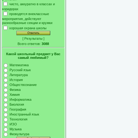
чисто, аккуратно в классах и
коридорах
проводятся внеклассные
мероприятия, действуют
разнообразные секции и кружки
хорошая охрана школы
[
Результаты
]
Всего ответов:
3088
Какой школьный предмет у Вас
самый любимый?
Математика
Русский язык
Литература
История
Обществознание
Физика
Химия
Информатика
Биология
География
Иностранный язык
Технология
ИЗО
Музыка
Физкультура