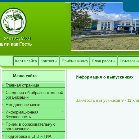
Тв
08:21
24.03.25,
шли как
Гость
Карта сайта
Контакты
Приём в школу
План работы
Объявлен
Меню сайта
Информация о выпускниках
Главная страница
Сведения об образовательной
организации
Занятость выпускников 9 - 11 кла
Ежедневное меню
Информационная
безопасность
Прием в образовательную
организацию
Подготовка к ЕГЭ и ГИА