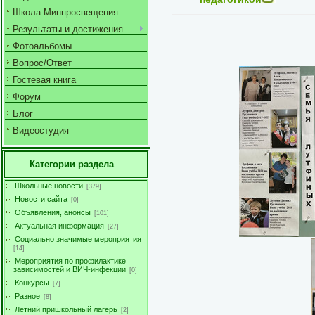
Школа Минпросвещения
Результаты и достижения
Фотоальбомы
Вопрос/Ответ
Гостевая книга
Форум
Блог
Видеостудия
Категории раздела
Школьные новости
[379]
Новости сайта
[0]
Объявления, анонсы
[101]
Актуальная информация
[27]
Социально значимые мероприятия
[14]
Мероприятия по профилактике
зависимостей и ВИЧ-инфекции
[0]
Конкурсы
[7]
Разное
[8]
Летний пришкольный лагерь
[2]