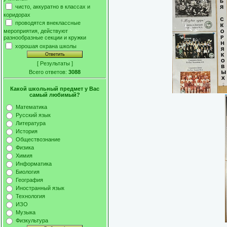
чисто, аккуратно в классах и
коридорах
проводятся внеклассные
мероприятия, действуют
разнообразные секции и кружки
хорошая охрана школы
[
Результаты
]
Всего ответов:
3088
Какой школьный предмет у Вас
самый любимый?
Математика
Русский язык
Литература
История
Обществознание
Физика
Химия
Информатика
Биология
География
Иностранный язык
Технология
ИЗО
Музыка
Физкультура