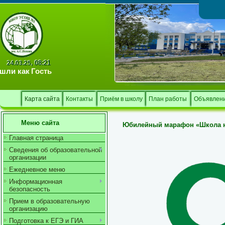
Тв
08:21
24.03.25,
шли как
Гость
Карта сайта
Контакты
Приём в школу
План работы
Объявлен
Меню сайта
Юбилейный марафон «Школа но
Главная страница
Сведения об образовательной
организации
Ежедневное меню
Информационная
безопасность
Прием в образовательную
организацию
Подготовка к ЕГЭ и ГИА