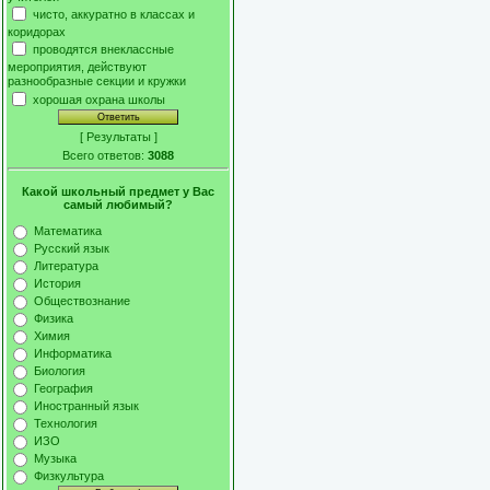
чисто, аккуратно в классах и
коридорах
проводятся внеклассные
мероприятия, действуют
разнообразные секции и кружки
хорошая охрана школы
[
Результаты
]
Всего ответов:
3088
Какой школьный предмет у Вас
самый любимый?
Математика
Русский язык
Литература
История
Обществознание
Физика
Химия
Информатика
Биология
География
Иностранный язык
Технология
ИЗО
Музыка
Физкультура