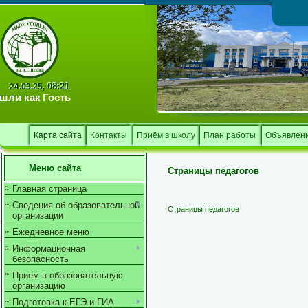
Тв
08:21
24.03.25,
шли как
Гость
Карта сайта
Контакты
Приём в школу
План работы
Объявлен
Меню сайта
Страницы педагогов
Главная страница
Сведения об образовательной
Страницы педагогов
организации
Ежедневное меню
Информационная
безопасность
Прием в образовательную
организацию
Подготовка к ЕГЭ и ГИА