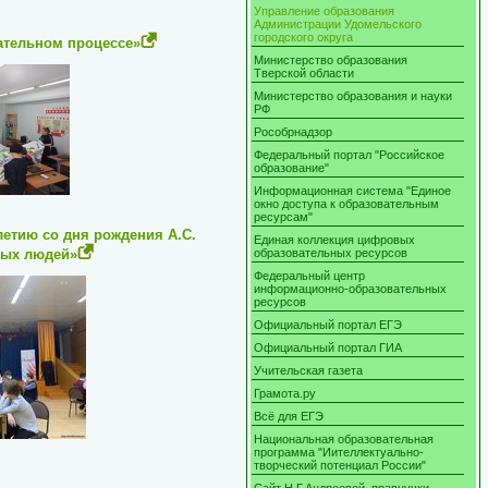
Управление образования
Администрации Удомельского
городского округа
ательном процессе»
Министерство образования
Тверской области
Министерство образования и науки
РФ
Рособрнадзор
Федеральный портал "Российское
образование"
Информационная система "Единое
окно доступа к образовательным
ресурсам"
летию со дня рождения А.С.
Единая коллекция цифровых
ных людей»
образовательных ресурсов
Федеральный центр
информационно-образовательных
ресурсов
Официальный портал ЕГЭ
Официальный портал ГИА
Учительская газета
Грамота.ру
Всё для ЕГЭ
Национальная образовательная
программа "Иителлектуально-
творческий потенциал России"