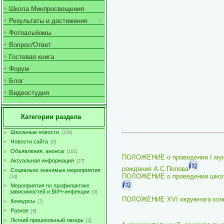
Школа Минпросвещения
Результаты и достижения
Фотоальбомы
Вопрос/Ответ
Гостевая книга
Форум
Блог
Видеостудия
Категории раздела
Школьные новости
[379]
Новости сайта
[0]
Объявления, анонсы
[101]
ПОЛОЖЕНИЕ
о проведении
I
му
Актуальная информация
[27]
рождения А.С.Попова
Социально значимые мероприятия
ПОЛОЖЕНИЕ о проведении школьн
[14]
Мероприятия по профилактике
зависимостей и ВИЧ-инфекции
[0]
ПОЛОЖЕНИЕ
XVI
окружного кон
Конкурсы
[7]
Разное
[8]
Летний пришкольный лагерь
[2]