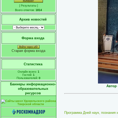
[
Результаты
]
Всего ответов:
1814
Архив новостей
Форма входа
Войти через uID
Старая форма входа
Статистика
Онлайн всего:
1
Гостей:
1
Пользователей:
0
Баннеры информационно-
Автор
образовательных
ресурсов
Программа Дней наук, познания и