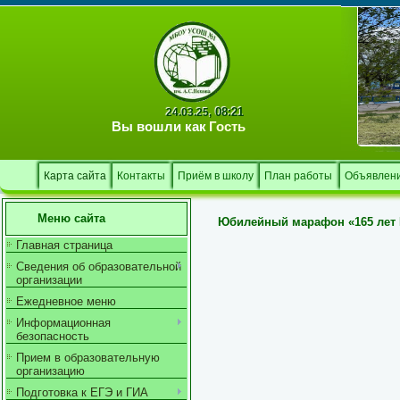
08:21
24.03.25,
Вы вошли как
Гость
Карта сайта
Контакты
Приём в школу
План работы
Объявлен
Меню сайта
Юбилейный марафон «165 лет 
Главная страница
Сведения об образовательной
организации
Ежедневное меню
Информационная
безопасность
Прием в образовательную
организацию
Подготовка к ЕГЭ и ГИА