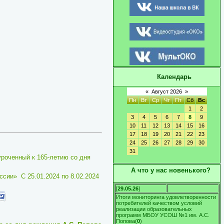
Календарь
«
Август 2026
»
Пн
Вт
Ср
Чт
Пт
Сб
Вс
1
2
3
4
5
6
7
8
9
10
11
12
13
14
15
16
17
18
19
20
21
22
23
24
25
26
27
28
29
30
31
уроченный к 165-летию со дня
А что у нас новенького?
ии» С 25.01.2024 по 8.02.2024
[
29.05.26
]
Итоги мониторинга удовлетворенности
потребителей качеством условий
реализации образовательных
программ МБОУ УСОШ №1 им. А.С.
Попова
(
0
)