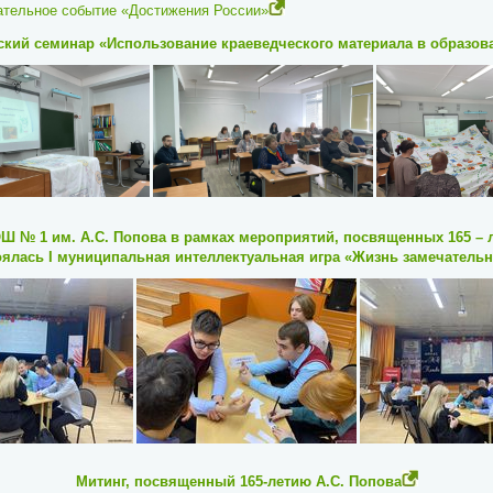
ательное событие «Достижения России»
ский семинар «Использование краеведческого материала в образов
Ш № 1 им. А.С. Попова в рамках мероприятий, посвященных 165 – 
оялась I муниципальная интеллектуальная игра «Жизнь замечатель
Митинг, посвященный 165-летию А.С. Попова