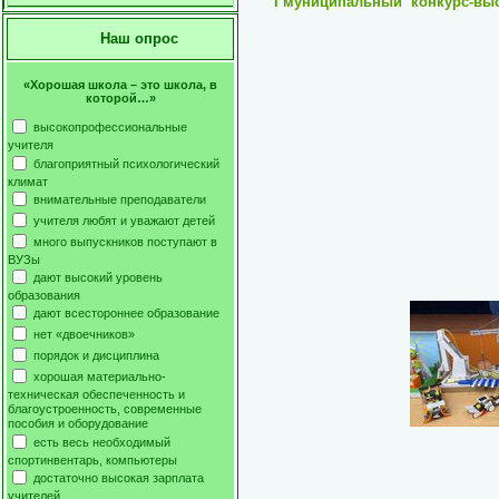
I
муниципальный конкурс-выст
Наш опрос
«Хорошая школа – это школа, в
которой…»
высокопрофессиональные
учителя
благоприятный психологический
климат
внимательные преподаватели
учителя любят и уважают детей
много выпускников поступают в
ВУЗы
дают высокий уровень
образования
дают всестороннее образование
нет «двоечников»
порядок и дисциплина
хорошая материально-
техническая обеспеченность и
благоустроенность, современные
пособия и оборудование
есть весь необходимый
спортинвентарь, компьютеры
достаточно высокая зарплата
учителей