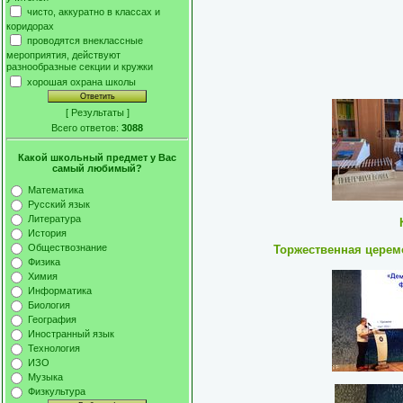
чисто, аккуратно в классах и
коридорах
проводятся внеклассные
мероприятия, действуют
разнообразные секции и кружки
хорошая охрана школы
[
Результаты
]
Всего ответов:
3088
Какой школьный предмет у Вас
самый любимый?
Математика
Русский язык
Литература
История
Обществознание
Торжественная церем
Физика
Химия
Информатика
Биология
География
Иностранный язык
Технология
ИЗО
Музыка
Физкультура