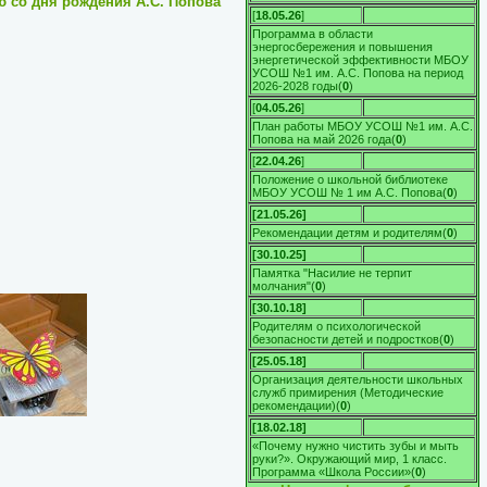
ю со дня рождения А.С. Попова
[
18.05.26
]
Программа в области
энергосбережения и повышения
энергетической эффективности МБОУ
УСОШ №1 им. А.С. Попова на период
2026-2028 годы
(
0
)
[
04.05.26
]
План работы МБОУ УСОШ №1 им. А.С.
Попова на май 2026 года
(
0
)
[
22.04.26
]
Положение о школьной библиотеке
МБОУ УСОШ № 1 им А.С. Попова
(
0
)
[21.05.26]
Рекомендации детям и родителям
(
0
)
[30.10.25]
Памятка "Насилие не терпит
молчания"
(
0
)
[30.10.18]
Родителям о психологической
безопасности детей и подростков
(
0
)
[25.05.18]
Организация деятельности школьных
служб примирения (Методические
рекомендации)
(
0
)
[18.02.18]
«Почему нужно чистить зубы и мыть
руки?». Окружающий мир, 1 класс.
Программа «Школа России»
(
0
)