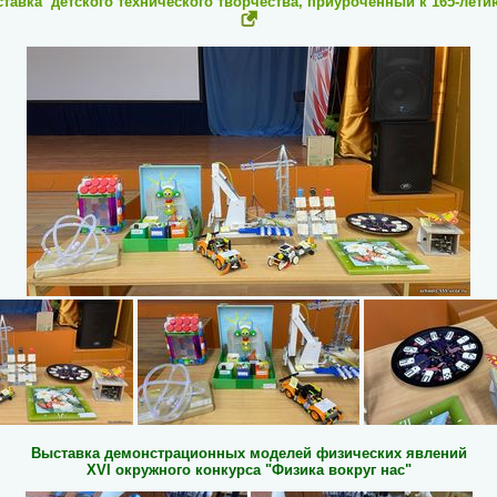
авка детского технического творчества, приуроченный к 165-лети
Выставка демонстрационных моделей физических явлений
XVI окружного конкурса "Физика вокруг нас"