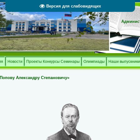
Версия для слабовидящих
Админист
Тверской 
и
ия
Новости
Проекты Конкурсы Семинары
Олимпиады
Наши выпускники
Попову Александру Степановичу»