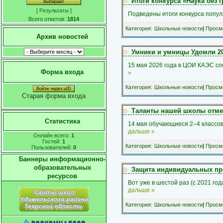
Итоги конкурса «Наука без г
[
Результаты
]
Подведены итоги конкурса попул
Всего ответов:
1814
Категория:
Школьные новости
|
Просмо
Архив новостей
Умники и умницы Удомли 2
15 мая 2026 года в ЦОИ КАЭС со
Форма входа
»
Категория:
Школьные новости
|
Просмо
Войти через uID
Старая форма входа
Таланты нашей школы отме
Статистика
14 мая обучающиеся 2–4 классо
дальше »
Онлайн всего:
1
Гостей:
1
Категория:
Школьные новости
|
Просмо
Пользователей:
0
Баннеры информационно-
образовательных
Защита индивидуальных пр
ресурсов
Вот уже в шестой раз (с 2021 го
дальше »
Категория:
Школьные новости
|
Просмо