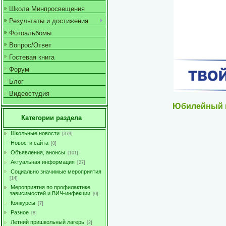
Школа Минпросвещения
Результаты и достижения
Фотоальбомы
Вопрос/Ответ
Гостевая книга
Форум
Блог
Видеостудия
Юбилейный
Категории раздела
Школьные новости
[379]
Новости сайта
[0]
Объявления, анонсы
[101]
Актуальная информация
[27]
Социально значимые мероприятия
[14]
Мероприятия по профилактике
зависимостей и ВИЧ-инфекции
[0]
Конкурсы
[7]
Разное
[8]
Летний пришкольный лагерь
[2]