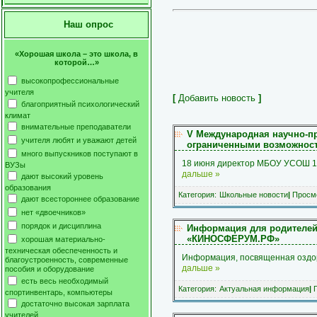
Наш опрос
«Хорошая школа – это школа, в
которой…»
высокопрофессиональные
учителя
[
Добавить новость
]
благоприятный психологический
климат
внимательные преподаватели
V Международная научно-пр
учителя любят и уважают детей
ограниченными возможност
много выпускников поступают в
18 июня директор МБОУ УСОШ 1 
ВУЗы
дальше »
дают высокий уровень
образования
Категория:
Школьные новости
|
Просмо
дают всестороннее образование
нет «двоечников»
порядок и дисциплина
Информация для родителей 
«КИНОСФЕРУМ.РФ»
хорошая материально-
техническая обеспеченность и
Информация, посвященная оздо
благоустроенность, современные
дальше »
пособия и оборудование
есть весь необходимый
Категория:
Актуальная информация
|
П
спортинвентарь, компьютеры
достаточно высокая зарплата
учителей