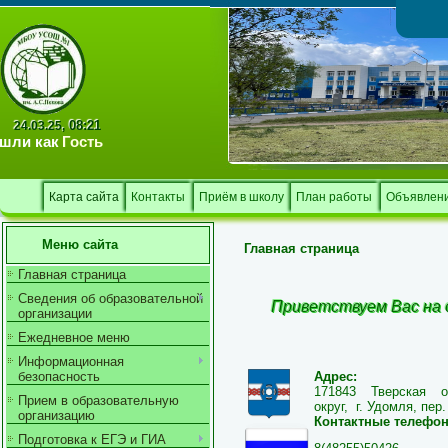
Тв
08:21
24.03.25,
шли как
Гость
Карта сайта
Контакты
Приём в школу
План работы
Объявлен
Меню сайта
Главная страница
Главная страница
Сведения об образовательной
Приветствуем Вас на 
организации
Ежедневное меню
Информационная
Адрес:
безопасность
171843 Тверская о
Прием в образовательную
округ,
г. Удомля, пер
организацию
Контактные телефон
Подготовка к ЕГЭ и ГИА