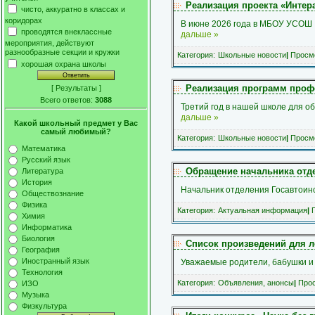
Реализация проекта «Интер
чисто, аккуратно в классах и
коридорах
В июне 2026 года в МБОУ УСОШ 
проводятся внеклассные
дальше »
мероприятия, действуют
разнообразные секции и кружки
Категория:
Школьные новости
|
Просмо
хорошая охрана школы
Реализация программ проф
[
Результаты
]
Всего ответов:
3088
Третий год в нашей школе для 
дальше »
Какой школьный предмет у Вас
самый любимый?
Категория:
Школьные новости
|
Просмо
Математика
Русский язык
Обращение начальника отд
Литература
История
Начальник отделения Госавтоин
Обществознание
Физика
Категория:
Актуальная информация
|
П
Химия
Информатика
Биология
Список произведений для л
География
Иностранный язык
Уважаемые родители, бабушки и
Технология
Категория:
Объявления, анонсы
|
Прос
ИЗО
Музыка
Физкультура