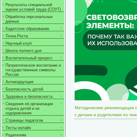
Результаты специальной
оценки условий труда (СОУТ)
Обработка персональных
данных
Кадетское образование
Точка Роста
Научный клуб
Школа полного дня
Воспитательный процесс
Патриотическое воспитание и
государственные символы
России
Антикоррупция
Безопасность детей
Здоровье и безопасность
Сведения об организации
Методические рекомендации 
отдыха детей и их
оздоровления
с детьми и родителями по тем
Страницы педагогов
Тесты онлайн
Родителям