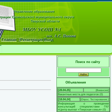
Управление образования
рации Удомельского муниципального округа
области
МБОУ УСОШ №1
м.
А.С. Попова
Главная
|
|
Регистрация
|
Вход
Поиск по сайту
Объявления
[28.04.25]
[
Вакансии
]
Вакантные места для педагогов
(
0
)
[18.04.24]
[
Опрос. Тестирование.
]
Информация о проведении
консультаций специалистами ГКУ
«Центр выплат «Тверская семья»
(
0
)