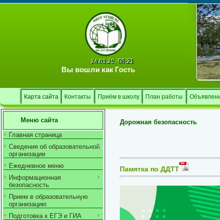
08:21
24.03.25,
Вы вошли как
Гость
Карта сайта
Контакты
Приём в школу
План работы
Объявлен
Меню сайта
Дорожная безопасность
Главная страница
Сведения об образовательной
организации
Ежедневное меню
Памятка по ДДТТ
Информационная
безопасность
Прием в образовательную
организацию
Подготовка к ЕГЭ и ГИА