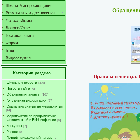
Школа Минпросвещения
Обращение
Результаты и достижения
Фотоальбомы
Вопрос/Ответ
Гостевая книга
Форум
Блог
Видеостудия
Категории раздела
Правила пешехода.
Школьные новости
[379]
Новости сайта
[0]
Объявления, анонсы
[101]
Актуальная информация
[27]
Социально значимые мероприятия
[14]
Мероприятия по профилактике
зависимостей и ВИЧ-инфекции
[0]
Конкурсы
[7]
Разное
[8]
Летний пришкольный лагерь
[2]