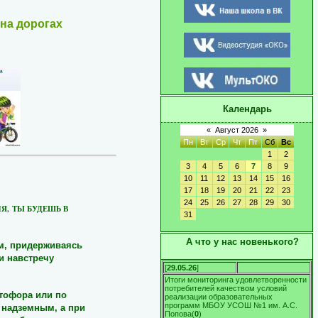
на дорогах
Календарь
«
Август 2026
»
Пн
Вт
Ср
Чт
Пт
Сб
Вс
1
2
3
4
5
6
7
8
9
10
11
12
13
14
15
16
17
18
19
20
21
22
23
24
25
26
27
28
29
30
Я,
ТЫ БУДЕШЬ В
31
А что у нас новенького?
м, придерживаясь
и навстречу
[
29.05.26
]
Итоги мониторинга удовлетворенности
потребителей качеством условий
етофора или по
реализации образовательных
программ МБОУ УСОШ №1 им. А.С.
 надземным, а при
Попова
(
0
)