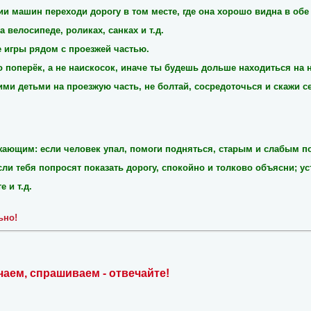
ии машин переходи дорогу в том месте, где она хорошо видна в обе
а велосипеде, роликах, санках и т.д.
ие игры рядом с проезжей частью.
о поперёк, а не наискосок, иначе ты будешь дольше находиться на 
ими детьми на проезжую часть, не болтай, сосредоточься и скажи се
жающим: если человек упал, помоги подняться, старым и слабым по
сли тебя попросят показать дорогу, спокойно и толково объясни; у
 и т.д.
ьно!
чаем, спрашиваем - отвечайте!