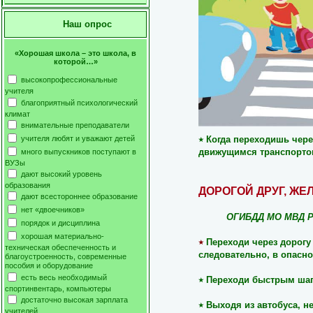
Наш опрос
«Хорошая школа – это школа, в
которой…»
высокопрофессиональные
учителя
благоприятный психологический
климат
внимательные преподаватели
учителя любят и уважают детей
٭
Когда переходишь чере
движущимся транспорто
много выпускников поступают в
ВУЗы
дают высокий уровень
образования
ДОРОГОЙ ДРУГ, ЖЕ
дают всестороннее образование
нет «двоечников»
ОГИБДД МО МВД Р
порядок и дисциплина
хорошая материально-
٭
Переходи через дорогу 
техническая обеспеченность и
следовательно, в опасно
благоустроенность, современные
пособия и оборудование
есть весь необходимый
٭
Переходи быстрым шаго
спортинвентарь, компьютеры
достаточно высокая зарплата
٭
Выходя из автобуса, не
учителей