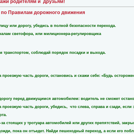
кажи родителям и
друзьям!
по Правилам дорожного движения
лицу или дорогу, убедись в полной безопасности перехода.
гналам светофора, или милиционера-регулировщика
 транспортом, соблюдай порядок посадки и выхода.
на проезжую часть дороги, остановись и скажи себе: «Будь остороже
 дорогу перед движущимся автомобилем: водитель не сможет остано
на проезжую часть дороги, убедись,
что слева, справа и сзади, если 
рта.
з-за стоящих у тротуара автомобилей или других препятствий, закр
дожди, пока он отъедет. Найди пешеходный переход, а если его побл