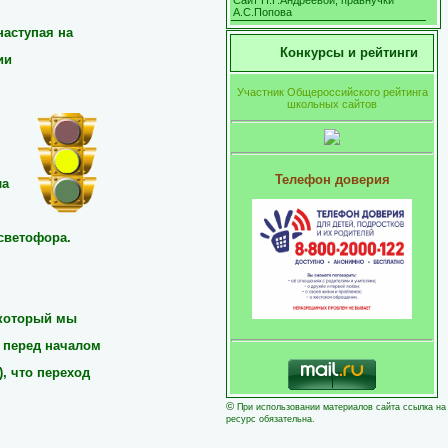
Сайт Н.Г.Андреевой, правнучки
А.С.Попова
наступая на
Конкурсы и рейтинги
ии
Участник Общероссийского рейтинга
школьных сайтов
Телефон доверия
ла
 светофора.
 который мы
 перед началом
, что переход
©
При использовании материалов сайта ссылка на
ресурс обязательна.