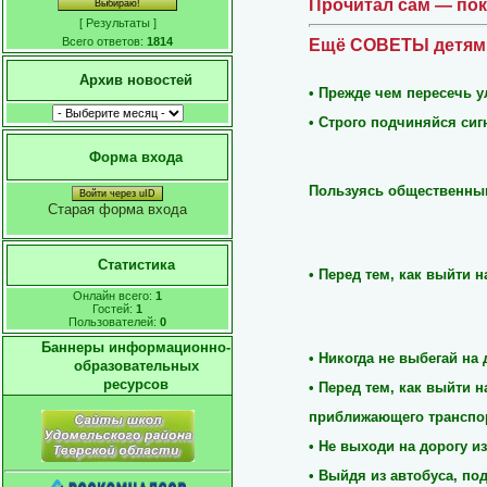
Прочитал сам — по
[
Результаты
]
Всего ответов:
1814
Ещё
СОВЕТЫ детям 
Архив новостей
•
Прежде чем пересечь у
• Строго подчиняйся си
Форма входа
Пользуясь общественным
Войти через uID
Старая форма входа
Статистика
• Перед тем, как выйти 
Онлайн всего:
1
Гостей:
1
Пользователей:
0
Баннеры информационно-
• Никогда не выбегай на
образовательных
ресурсов
• Перед тем, как выйти 
приближающего транспо
• Не выходи на дорогу и
• Выйдя из автобуса, по