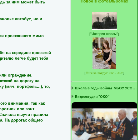
Новое в фотоальбомах
едь за ним может быть
ановке автобус, но и
]
[
"История школы"
или проехавшего мимо
ебя на середине проезжей
дителю легче будет тебя
[
Физика вокруг нас - 2026
]
или ограждение.
ыезжай на дорогу на
 (мяч, портфель...), то,
Ш
кола в годы войны_МБОУ УСОШ1 ...
Видеостудия "ОКО"
бого внимания, так как
оротник или зонт.
 Сначала выучи правила
а. На дорогах общего