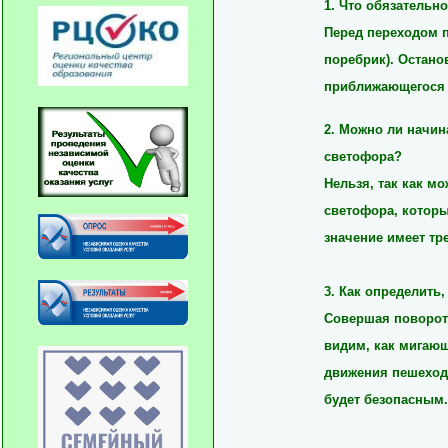
1. Что обязательн
Перед переходом п
поребрик). Остано
приближающегося т
2. Можно ли начин
светофора?
Нельзя, так как м
светофора, которы
значение имеет тр
3. Как определить
Совершая поворот,
видим, как мигающ
движения пешеходу
будет безопасным.