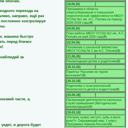
или обочин.
[
18.05.26
]
Программа в области
еходного перехода на
энергосбережения и повышения
лево, направо, ещё раз
энергетической эффективности МБОУ
УСОШ №1 им. А.С. Попова на период
, постоянно контролируя
2026-2028 годы
(
0
)
ны.
[
04.05.26
]
План работы МБОУ УСОШ №1 им. А.С.
и, машина быстро
Попова на май 2026 года
(
0
)
ать перед близко
[
22.04.26
]
о!
Положение о школьной библиотеке
МБОУ УСОШ № 1 им А.С. Попова
(
0
)
[21.05.26]
 наблюдай за
Рекомендации детям и родителям
(
0
)
[30.10.25]
Памятка "Насилие не терпит
молчания"
(
0
)
[30.10.18]
Родителям о психологической
безопасности детей и подростков
(
0
)
[25.05.18]
оезжей части, а,
Организация деятельности школьных
служб примирения (Методические
рекомендации)
(
0
)
[18.02.18]
«Почему нужно чистить зубы и мыть
руки?». Окружающий мир, 1 класс.
Программа «Школа России»
(
0
)
уедет, и дорога будет