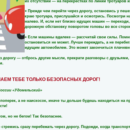
их отсутствии — на перекрестках по линии тротуаров 
٭
Прежде чем перейти через дорогу, остановись у пеш
краю тротуара, прислушайся и осмотрись. Посмотри на
налево. И, если нет близко идущих машин — переходи
дорожную обстановку поворотом головы во все сторо
٭
Если машины вдалеке — рассчитай свои силы. Помн
остановиться не может. Лучше переждать, а не перебег
идущим автомобилем. Это может закончиться плачевн
з дорогу — отбрось другие мысли, прекрати разговоры с друзьями,
м.
ЛАЕМ ТЕБЕ ТОЛЬКО БЕЗОПАСНЫХ ДОРОГ!
оссии «Удомельский»
поперек, а не наискосок, иначе ты дольше будешь находиться на пр
сти!
м, но не бегом! Так безопаснее.
 стремись сразу перебежать через дорогу. Подожди, когда транспорт 