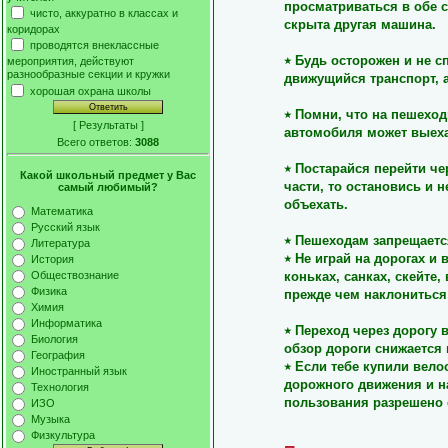
просматриваться в обе с
чисто, аккуратно в классах и
скрыта другая машина.
коридорах
проводятся внеклассные
٭
Будь осторожен и не с
мероприятия, действуют
разнообразные секции и кружки
движущийся транспорт, а
хорошая охрана школы
٭
Помни, что на пешеход
[
Результаты
]
автомобиля может выеха
Всего ответов:
3088
٭
Постарайся перейти че
Какой школьный предмет у Вас
части, то остановись и н
самый любимый?
объехать.
Математика
Русский язык
٭
Пешеходам запрещается
Литература
٭
Не играй на дорогах и 
История
коньках, санках, скейте,
Обществознание
Физика
прежде чем наклониться 
Химия
Информатика
٭
Переход через дорогу в
Биология
обзор дороги снижается 
География
٭
Если тебе купили вело
Иностранный язык
дорожного движения и н
Технология
пользования разрешено е
ИЗО
Музыка
Физкультура