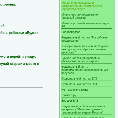
Управление образования
 стороны.
Администрации Удомельского
городского округа
Министерство образования
Тверской области
Министерство образования и науки
ней.
РФ
Рособрнадзор
бе и ребятам: «Будьте
Федеральный портал "Российское
образование"
Информационная система "Единое
окно доступа к образовательным
ресурсам"
моги перейти улицу;
Единая коллекция цифровых
образовательных ресурсов
ступай старшим место в
Федеральный центр
информационно-образовательных
ресурсов
Официальный портал ЕГЭ
Официальный портал ГИА
Учительская газета
Грамота.ру
Всё для ЕГЭ
Национальная образовательная
программа "Иителлектуально-
творческий потенциал России"