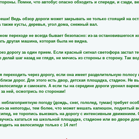
тороны. Помни, что автобус опасно обходить и спереди, и сзади, в
пеши! Ведь обзор дороги может закрывать не только стоящий на ост
 также кусты, деревья, угол дома, снежный вал.
ном переходе не всегда бывает безопасно: из-за остановившегося 
ть другая машина, которая была не видна.
рез дорогу за один прием. Если красный сигнал светофора застал т
е делай шаг назад не глядя, не мечись из стороны в сторону. Так во
 переходить через дорогу, если она имеет разделительную
полосу 
вблизи дорог. Для этого есть двор, детская площадка, стадион. Не в
 велосипеде и самокате. А если ты на середине дороги уронил варежку
за ней, осмотрись по сторонам!
 неблагоприятную погоду (дождь, снег, гололед, туман) требует осо
из-за непогоды, тем более, что может мешать капюшон, поднятый в
сипед, не торопись выезжать на дорогу с интенсивным движением.
аучись кататься на школьной площадке, стадионе или во дворе дом
здить на велосипеде только с 14 лет!