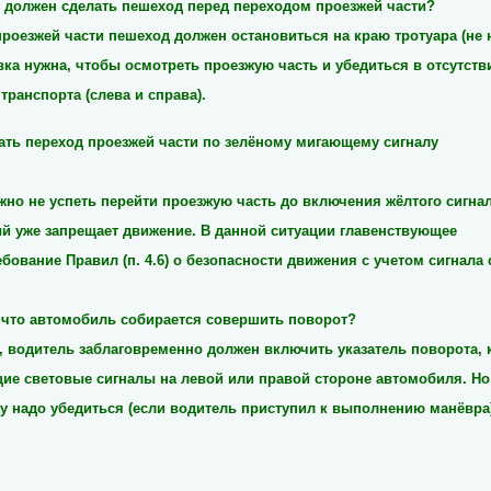
о должен сделать пешеход перед переходом проезжей части?
роезжей части пешеход должен остановиться на краю тротуара (не 
вка нужна, чтобы осмотреть проезжую часть и убедиться в отсутств
ранспорта (слева и справа).
ать переход проезжей части по зелёному мигающему сигналу
ожно не успеть перейти проезжую часть до включения жёлтого сигна
й уже запрещает движение. В данной ситуации главенствующ
ее
ебование Правил (п. 4.6) о безопасности движения с учетом сигнала
, что автомобиль собирается совершить поворот?
 водитель заблаговременно должен включить указатель поворота,
ие световые сигналы на левой или правой стороне автомобиля. Но
 надо убедиться (если водитель приступил к выполнению манёвра)