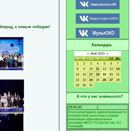
 Вперед, к новым победам!
Календарь
«
Май 2023
»
Пн
Вт
Ср
Чт
Пт
Сб
Вс
1
2
3
4
5
6
7
8
9
10
11
12
13
14
15
16
17
18
19
20
21
22
23
24
25
26
27
28
29
30
31
А что у нас новенького?
[
29.05.26
]
Итоги мониторинга удовлетворенности
потребителей качеством условий
реализации образовательных
программ МБОУ УСОШ №1 им. А.С.
Попова
(
0
)