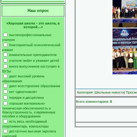
Наш опрос
«Хорошая школа – это школа, в
которой…»
высокопрофессиональные
учителя
благоприятный психологический
климат
внимательные преподаватели
учителя любят и уважают детей
много выпускников поступают в
ВУЗы
дают высокий уровень
образования
дают всестороннее образование
нет «двоечников»
Категория
:
Школьные новости
|
Просм
порядок и дисциплина
Всего комментариев
:
0
хорошая материально-
техническая обеспеченность и
благоустроенность, современные
пособия и оборудование
есть весь необходимый
спортинвентарь, компьютеры
достаточно высокая зарплата
учителей