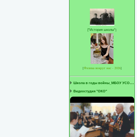
]
[
"История школы"
[
Физика вокруг нас - 2026
]
Ш
кола в годы войны_МБОУ УСОШ1 ...
Видеостудия "ОКО"