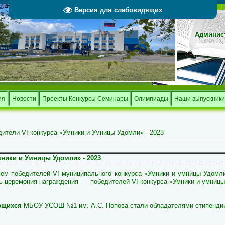
Версия для слабовидящих
Админист
Тверской 
и
ия
Новости
Проекты Конкурсы Семинары
Олимпиады
Наши выпускники
ители VI конкурса «Умники и Умницы Удомли» - 2023
мники и Умницы Удомли» - 2023
ем победителей VI муниципального конкурса «Умники и умницы Удом
ь церемония награждения победителей VI конкурса «Умники и умниц
ющихся
МБОУ УСОШ №1 им. А.С. Попова стали обладателями стипенди