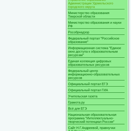
Администрации Удомельского
городского округа
Министерство образования
Тверской области
Министерство образования и науки
РФ
Рособрнадзор
Федеральный портал "Российское
образование"
Информационная система "Единое
окно доступа к образовательным
ресурсам"
Единая коллекция цифровых
образовательных ресурсов
Федеральный центр
информационно-образовательных
ресурсов
Официальный портал ЕГЭ
Официальный портал ГИА
Учительская газета
Грамота.ру
Всё для ЕГЭ
Национальная образовательная
программа "Иителлектуально-
творческий потенциал России"
Сайт Н.Г.Андреевой, правнучки