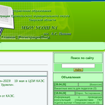
Управление образования
рации Удомельского муниципального округа
области
МБОУ УСОШ №1
м.
А.С. Попова
Главная
|
|
Регистрация
|
Вход
Поиск по сайту
Объявления
ли»-2023!
19 мая в ЦОИ КАЭС
ы Удомли».
[28.04.25]
[
Вакансии
]
Вакантные места для педагогов
(
0
)
[18.04.24]
[
Опрос. Тестирование.
]
и от КАЭС.
Информация о проведении
консультаций специалистами ГКУ
«Центр выплат «Тверская семья»
(
0
)