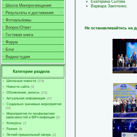
Екатерина Сытова
Школа Минпросвещения
Варвара Закотенко.
Результаты и достижения
Фотоальбомы
Вопрос/Ответ
Не останавливайтесь на д
Гостевая книга
Форум
Блог
Видеостудия
Категории раздела
Школьные новости
[379]
Новости сайта
[0]
Объявления, анонсы
[101]
Актуальная информация
[27]
Социально значимые мероприятия
[14]
Мероприятия по профилактике
зависимостей и ВИЧ-инфекции
[0]
Конкурсы
[7]
Разное
[8]
Летний пришкольный лагерь
[2]