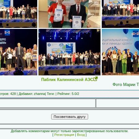
Паблик Калининской АЭС
Фото Марии Т
отров
: 428 |
Добавил
:
zhanna
|
Теги
:
|
Рейтинг
:
5.0
/
2
Добавлять комментарии могут только зарегистрированные пользователи.
[
Регистрация
|
Вход
]