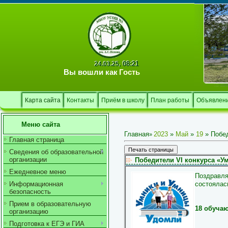
08:21
24.03.25,
Вы вошли как
Гость
Карта сайта
Контакты
Приём в школу
План работы
Объявлен
Меню сайта
Главная
2023
»
Май
»
19
» Побед
»
Главная страница
Сведения об образовательной
организации
Победители VI конкурса «У
Ежедневное меню
Поздравля
состоялас
Информационная
безопасность
Прием в образовательную
18 обуча
организацию
Подготовка к ЕГЭ и ГИА