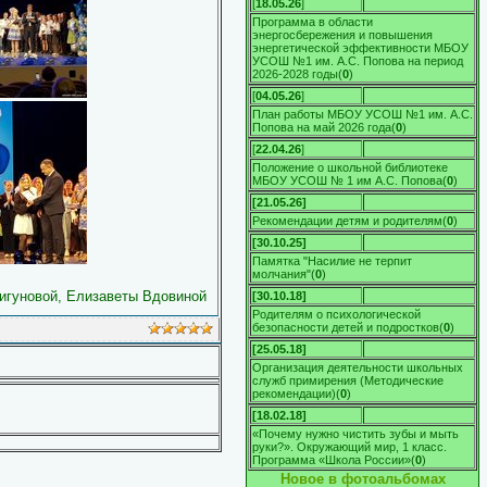
[
18.05.26
]
Программа в области
энергосбережения и повышения
энергетической эффективности МБОУ
УСОШ №1 им. А.С. Попова на период
2026-2028 годы
(
0
)
[
04.05.26
]
План работы МБОУ УСОШ №1 им. А.С.
Попова на май 2026 года
(
0
)
[
22.04.26
]
Положение о школьной библиотеке
МБОУ УСОШ № 1 им А.С. Попова
(
0
)
[21.05.26]
Рекомендации детям и родителям
(
0
)
[30.10.25]
Памятка "Насилие не терпит
молчания"
(
0
)
игуновой, Елизаветы Вдовиной
[30.10.18]
Родителям о психологической
безопасности детей и подростков
(
0
)
[25.05.18]
Организация деятельности школьных
служб примирения (Методические
рекомендации)
(
0
)
[18.02.18]
«Почему нужно чистить зубы и мыть
руки?». Окружающий мир, 1 класс.
Программа «Школа России»
(
0
)
Новое в фотоальбомах