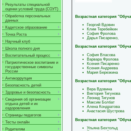
Результаты специальной
оценки условий труда (СОУТ)
Обработка персональных
Возрастная категория "Обуча
данных
Георгий Вдовин
Кадетское образование
Клим Теребейкин
София Фролова
Точка Роста
Дарья Писаренко,
Научный клуб
Возрастная категория "Обуча
Школа полного дня
София Власова
Воспитательный процесс
Варвара Фролова
Патриотическое воспитание и
Ксения Писаренко
государственные символы
Ксения Андреева
России
Мария Березкина
Антикоррупция
Возрастная категория "Обуч
Безопасность детей
Вера Вдовина
Здоровье и безопасность
Виктория Тигунова
Леонид Тигунов
Сведения об организации
Максим Болбат
отдыха детей и их
Алена Кондратова
оздоровления
Анастасия Шустрова
Страницы педагогов
Возрастная категория "Обуч
Тесты онлайн
Ульяна Бехтольд
Родителям