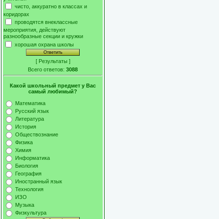
чисто, аккуратно в классах и
коридорах
проводятся внеклассные
мероприятия, действуют
разнообразные секции и кружки
хорошая охрана школы
[
Результаты
]
Всего ответов:
3088
Какой школьный предмет у Вас
самый любимый?
Математика
Русский язык
Литература
История
Обществознание
Физика
Химия
Информатика
Биология
География
Иностранный язык
Технология
ИЗО
Музыка
Физкультура