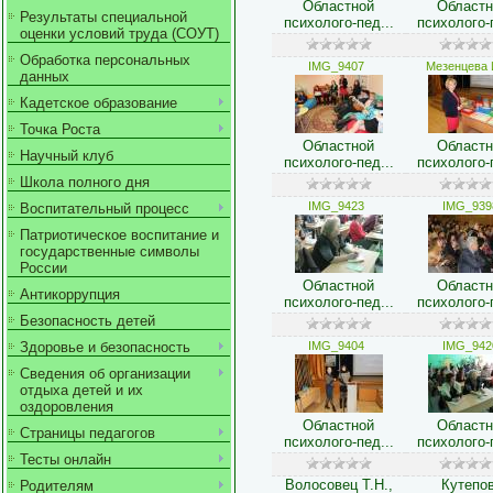
Областной
Областн
Результаты специальной
психолого-пед...
психолого-п
оценки условий труда (СОУТ)
Обработка персональных
IMG_9407
Мезенцева 
данных
Кадетское образование
Точка Роста
Областной
Областн
Научный клуб
психолого-пед...
психолого-п
Школа полного дня
IMG_9423
IMG_939
Воспитательный процесс
Патриотическое воспитание и
государственные символы
России
Областной
Областн
Антикоррупция
психолого-пед...
психолого-п
Безопасность детей
Здоровье и безопасность
IMG_9404
IMG_942
Сведения об организации
отдыха детей и их
оздоровления
Областной
Областн
Страницы педагогов
психолого-пед...
психолого-п
Тесты онлайн
Волосовец Т.Н.,
Кутепо
Родителям