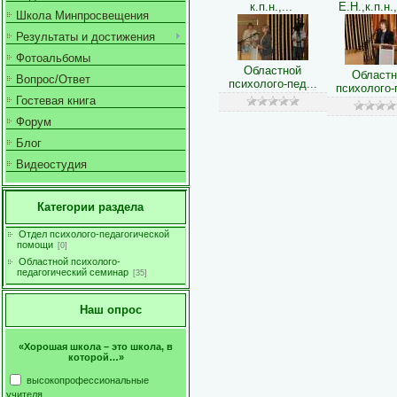
к.п.н.,...
Е.Н.,к.п.н.,
Школа Минпросвещения
Результаты и достижения
Фотоальбомы
Областной
Областн
Вопрос/Ответ
психолого-пед...
психолого-п
Гостевая книга
Форум
Блог
Видеостудия
Категории раздела
Отдел психолого-педагогической
помощи
[0]
Областной психолого-
педагогический семинар
[35]
Наш опрос
«Хорошая школа – это школа, в
которой…»
высокопрофессиональные
учителя