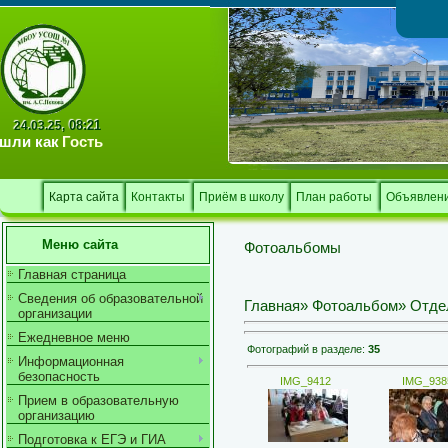
Тв
08:21
24.03.25,
шли как
Гость
Карта сайта
Контакты
Приём в школу
План работы
Объявлен
Меню сайта
Фотоальбомы
Главная страница
Сведения об образовательной
Главная
»
Фотоальбом
» Отде
организации
Ежедневное меню
Фотографий в разделе
:
35
Информационная
безопасность
IMG_9412
IMG_938
Прием в образовательную
организацию
Подготовка к ЕГЭ и ГИА