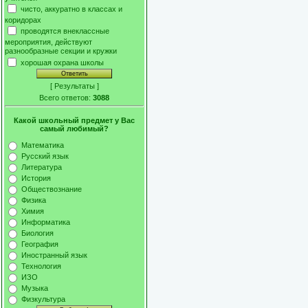
чисто, аккуратно в классах и
коридорах
проводятся внеклассные
мероприятия, действуют
разнообразные секции и кружки
хорошая охрана школы
[
Результаты
]
Всего ответов:
3088
Какой школьный предмет у Вас
самый любимый?
Математика
Русский язык
Литература
История
Обществознание
Физика
Химия
Информатика
Биология
География
Иностранный язык
Технология
ИЗО
Музыка
Физкультура