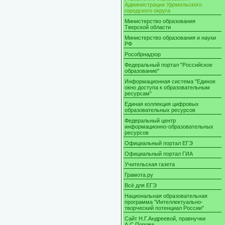
Администрации Удомельского
городского округа
Министерство образования
Тверской области
Министерство образования и науки
РФ
Рособрнадзор
Федеральный портал "Российское
образование"
Информационная система "Единое
окно доступа к образовательным
ресурсам"
Единая коллекция цифровых
образовательных ресурсов
Федеральный центр
информационно-образовательных
ресурсов
Официальный портал ЕГЭ
Официальный портал ГИА
Учительская газета
Грамота.ру
Всё для ЕГЭ
Национальная образовательная
программа "Иителлектуально-
творческий потенциал России"
Сайт Н.Г.Андреевой, правнучки
А.С.Попова