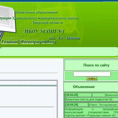
Управление образования
рации Удомельского муниципального округа
области
МБОУ УСОШ №1
м.
А.С. Попова
Главная
|
|
Регистрация
|
Вход
Поиск по сайту
Объявления
[28.04.25]
[
Вакансии
Вакантные места для педагогов
(
0
)
[18.04.24]
[
Опрос. Тестирование.
Информация о проведени
консультаций специалистами ГК
«Центр выплат «Тверская семья»
(
0
)