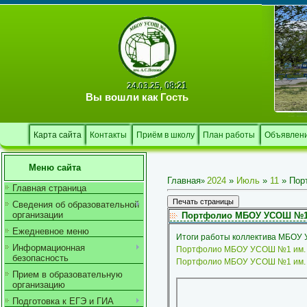
08:21
24.03.25,
Вы вошли как
Гость
Карта сайта
Контакты
Приём в школу
План работы
Объявлен
Меню сайта
Главная
2024
»
Июль
»
11
» Пор
»
Главная страница
Сведения об образовательной
организации
Портфолио МБОУ УСОШ №1 им
Ежедневное меню
Итоги работы коллектива МБОУ 
Информационная
Портфолио МБОУ УСОШ №1 им. А.
безопасность
Портфолио МБОУ УСОШ №1 им. А.
Прием в образовательную
организацию
Подготовка к ЕГЭ и ГИА