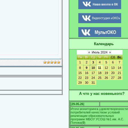
Календарь
«
Июль 2024
»
Пн
Вт
Ср
Чт
Пт
Сб
Вс
1
2
3
4
5
6
7
8
9
10
11
12
13
14
15
16
17
18
19
20
21
22
23
24
25
26
27
28
29
30
31
А что у нас новенького?
[
29.05.26
]
Итоги мониторинга удовлетворенности
потребителей качеством условий
реализации образовательных
программ МБОУ УСОШ №1 им. А.С.
Попова
(
0
)