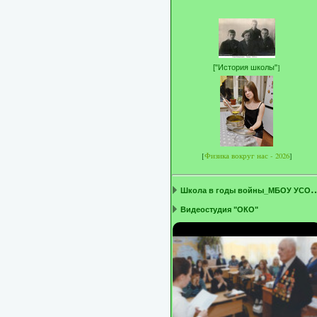
]
[
"История школы"
[
Физика вокруг нас - 2026
]
кола в годы войны_МБО
Видеостудия "ОКО"