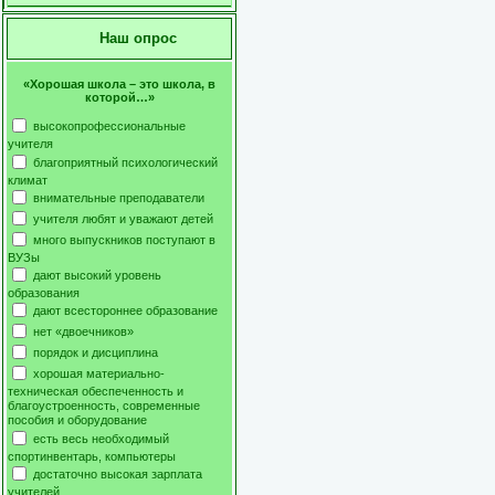
Наш опрос
«Хорошая школа – это школа, в
которой…»
высокопрофессиональные
учителя
благоприятный психологический
климат
внимательные преподаватели
учителя любят и уважают детей
много выпускников поступают в
ВУЗы
дают высокий уровень
образования
дают всестороннее образование
нет «двоечников»
порядок и дисциплина
хорошая материально-
техническая обеспеченность и
благоустроенность, современные
пособия и оборудование
есть весь необходимый
спортинвентарь, компьютеры
достаточно высокая зарплата
учителей