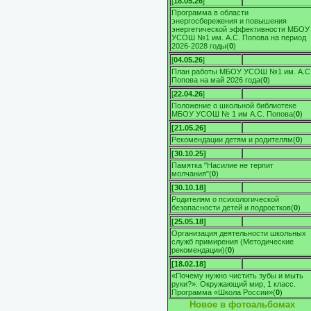
[
18.05.26
]
Программа в области
энергосбережения и повышения
энергетической эффективности МБОУ
УСОШ №1 им. А.С. Попова на период
2026-2028 годы
(
0
)
[
04.05.26
]
План работы МБОУ УСОШ №1 им. А.С
Попова на май 2026 года
(
0
)
[
22.04.26
]
Положение о школьной библиотеке
МБОУ УСОШ № 1 им А.С. Попова
(
0
)
[21.05.26]
Рекомендации детям и родителям
(
0
)
[30.10.25]
Памятка "Насилие не терпит
молчания"
(
0
)
[30.10.18]
Родителям о психологической
безопасности детей и подростков
(
0
)
[25.05.18]
Организация деятельности школьных
служб примирения (Методические
рекомендации)
(
0
)
[18.02.18]
«Почему нужно чистить зубы и мыть
руки?». Окружающий мир, 1 класс.
Программа «Школа России»
(
0
)
Новое в фотоальбомах