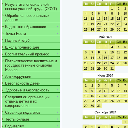
Пн
Вт
Ср
Чт
Пт
Сб
Вс
Результаты специальной
оценки условий труда (СОУТ)
1
2
3
4
5
6
7
8
9
10
Обработка персональных
11
12
13
14
15
16
17
данных
18
19
20
21
22
23
24
Кадетское образование
25
26
27
28
29
30
31
Точка Роста
Май 2024
Научный клуб
Пн
Вт
Ср
Чт
Пт
Сб
Вс
Школа полного дня
1
2
3
4
5
6
7
8
9
10
11
12
Воспитательный процесс
13
14
15
16
17
18
19
Патриотическое воспитание и
20
21
22
23
24
25
26
государственные символы
27
28
29
30
31
России
Июль 2024
Антикоррупция
Пн
Вт
Ср
Чт
Пт
Сб
Вс
Безопасность детей
1
2
3
4
5
6
7
Здоровье и безопасность
8
9
10
11
12
13
14
15
16
17
18
19
20
21
Сведения об организации
отдыха детей и их
22
23
24
25
26
27
28
оздоровления
29
30
31
Страницы педагогов
Сентябрь 2024
Пн
Вт
Ср
Чт
Пт
Сб
Вс
Тесты онлайн
1
Родителям
2
3
4
5
6
7
8