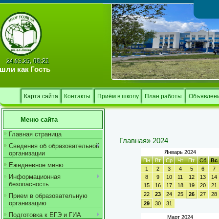
Тв
08:21
24.03.25,
шли как
Гость
Карта сайта
Контакты
Приём в школу
План работы
Объявлен
Меню сайта
Главная страница
Главная
»
2024
Сведения об образовательной
Январь 2024
организации
Пн
Вт
Ср
Чт
Пт
Сб
Вс
Ежедневное меню
1
2
3
4
5
6
7
Информационная
8
9
10
11
12
13
14
безопасность
15
16
17
18
19
20
21
22
23
24
25
26
27
28
Прием в образовательную
организацию
29
30
31
Подготовка к ЕГЭ и ГИА
Март 2024