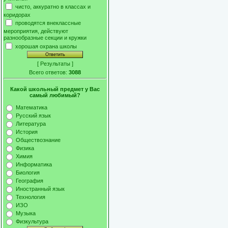
чисто, аккуратно в классах и
коридорах
проводятся внеклассные
мероприятия, действуют
разнообразные секции и кружки
хорошая охрана школы
[
Результаты
]
Всего ответов:
3088
Какой школьный предмет у Вас
самый любимый?
Математика
Русский язык
Литература
История
Обществознание
Физика
Химия
Информатика
Биология
География
Иностранный язык
Технология
ИЗО
Музыка
Физкультура