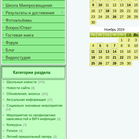
Школа Минпросвещения
9
10
11
12
13
14
15
16
17
18
19
20
21
22
Результаты и достижения
23
24
25
26
27
28
29
Фотоальбомы
30
Вопрос/Ответ
Ноябрь 2024
Гостевая книга
Пн
Вт
Ср
Чт
Пт
Сб
Вс
1
2
3
Форум
4
5
6
7
8
9
10
Блог
11
12
13
14
15
16
17
Видеостудия
18
19
20
21
22
23
24
25
26
27
28
29
30
Категории раздела
Школьные новости
[379]
Новости сайта
[0]
Объявления, анонсы
[101]
Актуальная информация
[27]
Социально значимые мероприятия
[14]
Мероприятия по профилактике
зависимостей и ВИЧ-инфекции
[0]
Конкурсы
[7]
Разное
[8]
Летний пришкольный лагерь
[2]