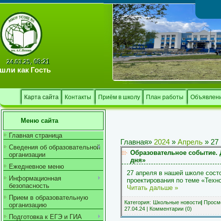
Тв
08:21
24.03.25,
шли как
Гость
Карта сайта
Контакты
Приём в школу
План работы
Объявлен
Меню сайта
Главная страница
Главная
»
2024
»
Апрель
»
27
Сведения об образовательной
Образовательное событие.
организации
дня»
Ежедневное меню
27 апреля в нашей школе сост
Информационная
проектирования по теме «Тех
безопасность
Читать дальше »
Прием в образовательную
Категория:
Школьные новости
|
Просмо
организацию
27.04.24
|
Комментарии (0)
Подготовка к ЕГЭ и ГИА