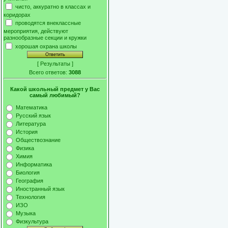
чисто, аккуратно в классах и
коридорах
проводятся внеклассные
мероприятия, действуют
разнообразные секции и кружки
хорошая охрана школы
[
Результаты
]
Всего ответов:
3088
Какой школьный предмет у Вас
самый любимый?
Математика
Русский язык
Литература
История
Обществознание
Физика
Химия
Информатика
Биология
География
Иностранный язык
Технология
ИЗО
Музыка
Физкультура