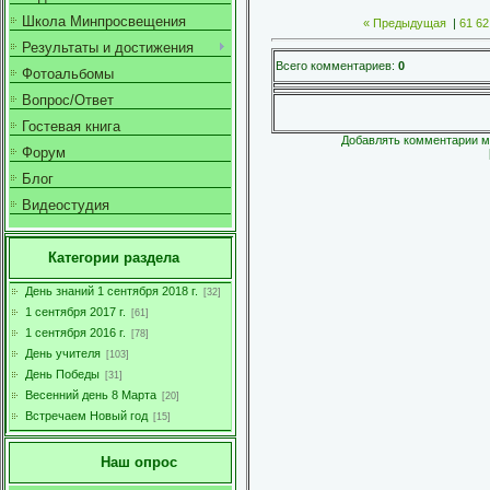
Школа Минпросвещения
« Предыдущая
|
61
62
Результаты и достижения
Всего комментариев
:
0
Фотоальбомы
Вопрос/Ответ
Гостевая книга
Добавлять комментарии мо
Форум
Блог
Видеостудия
Категории раздела
День знаний 1 сентября 2018 г.
[32]
1 сентября 2017 г.
[61]
1 сентября 2016 г.
[78]
День учителя
[103]
День Победы
[31]
Весенний день 8 Марта
[20]
Встречаем Новый год
[15]
Наш опрос