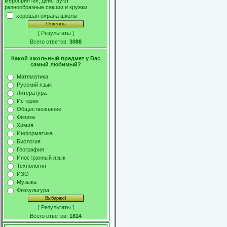
мероприятия, действуют
разнообразные секции и кружки
хорошая охрана школы
[
Результаты
]
Всего ответов:
3088
Какой школьный предмет у Вас
самый любимый?
Математика
Русский язык
Литература
История
Обществознание
Физика
Химия
Информатика
Биология
География
Иностранный язык
Технология
ИЗО
Музыка
Физкультура
[
Результаты
]
Всего ответов:
1814