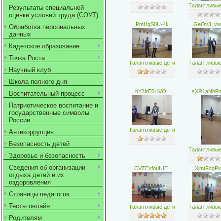
Талантливые
Результаты специальной
оценки условий труда (СОУТ)
_PmHgS8U-4k
GeOv3_vw
Обработка персональных
данных
Кадетское образование
Точка Роста
Талантливые дети
Талантливые
Научный клуб
Школа полного дня
hY3IrE0LlVQ
sXR1aNhR
Воспитательный процесс
Патриотическое воспитание и
государственные символы
России
Талантливые дети
Антикоррупция
Безопасность детей
Талантливые
Здоровье и безопасность
Сведения об организации
CVZEvfouIUE
XjmtFcgPv
отдыха детей и их
оздоровления
Страницы педагогов
Тесты онлайн
Талантливые дети
Талантливые
Родителям