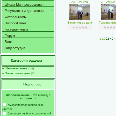
VIrkh_OLXOI
sc_YZMkO
Школа Минпросвещения
Результаты и достижения
Фотоальбомы
Талантливые дети
Талантливые
Вопрос/Ответ
Гостевая книга
Форум
1-20
21-40
4
Блог
Видеостудия
Категории раздела
Школьная жизнь
[101]
Талантливые дети
[23]
Наш опрос
«Хорошая школа – это школа, в
которой…»
высокопрофессиональные
учителя
благоприятный психологический