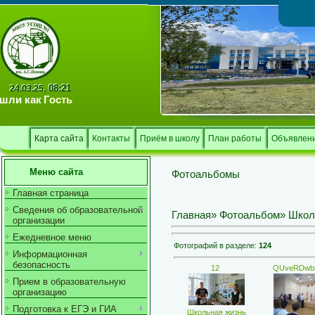
Тв
08:21
24.03.25,
шли как
Гость
Карта сайта
Контакты
Приём в школу
План работы
Объявлен
Меню сайта
Фотоальбомы
Главная страница
Сведения об образовательной
Главная
»
Фотоальбом
» Школ
организации
Ежедневное меню
Фотографий в разделе
:
124
Информационная
безопасность
12
QUveRDwb
Прием в образовательную
организацию
Подготовка к ЕГЭ и ГИА
Школьная жизнь