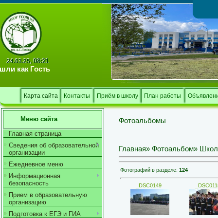
Тв
08:21
24.03.25,
шли как
Гость
Карта сайта
Контакты
Приём в школу
План работы
Объявлен
Меню сайта
Фотоальбомы
Главная страница
Сведения об образовательной
Главная
»
Фотоальбом
» Школ
организации
Ежедневное меню
Фотографий в разделе
:
124
Информационная
безопасность
_DSC0149
_DSC011
Прием в образовательную
организацию
Подготовка к ЕГЭ и ГИА