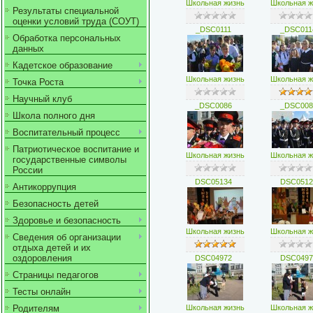
Школьная жизнь
Школьная ж
Результаты специальной
оценки условий труда (СОУТ)
_DSC0111
_DSC011
Обработка персональных
данных
Кадетское образование
Школьная жизнь
Школьная ж
Точка Роста
Научный клуб
_DSC0086
_DSC008
Школа полного дня
Воспитательный процесс
Патриотическое воспитание и
Школьная жизнь
Школьная ж
государственные символы
России
DSC05134
DSC0512
Антикоррупция
Безопасность детей
Здоровье и безопасность
Школьная жизнь
Школьная ж
Сведения об организации
отдыха детей и их
оздоровления
DSC04972
DSC0497
Страницы педагогов
Тесты онлайн
Родителям
Школьная жизнь
Школьная ж