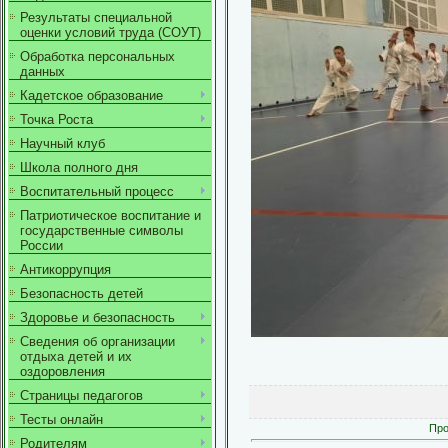
Результаты специальной
оценки условий труда (СОУТ)
Обработка персональных
данных
Кадетское образование
Точка Роста
Научный клуб
Школа полного дня
Воспитательный процесс
Патриотическое воспитание и
государственные символы
России
Антикоррупция
Безопасность детей
Здоровье и безопасность
Сведения об организации
отдыха детей и их
оздоровления
Страницы педагогов
Тесты онлайн
Про
Родителям