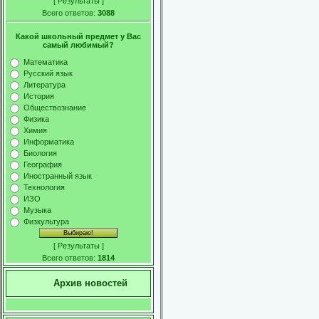
[
Результаты
]
Всего ответов:
3088
Какой школьный предмет у Вас
самый любимый?
Математика
Русский язык
Литература
История
Обществознание
Физика
Химия
Информатика
Биология
География
Иностранный язык
Технология
ИЗО
Музыка
Физкультура
[
Результаты
]
Всего ответов:
1814
Архив новостей