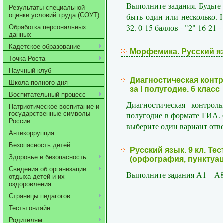
Выполните задания. Будьте
Результаты специальной
быть один или несколько. 
оценки условий труда (СОУТ)
32. 0-15 баллов - "2" 16-21 - 
Обработка персональных
данных
Кадетское образование
Морфемика. Русский яз
Точка Роста
Научный клуб
Диагностическая контр
Школа полного дня
за I полугодие. 6 класс
Воспитательный процесс
Диагностическая контрол
Патриотическое воспитание и
полугодие в формате ГИА. 
государственные символы
России
выберите один вариант отве
Антикоррупция
Безопасность детей
Русский язык. 9 кл. Те
Здоровье и безопасность
(орфография, пунктуац
Сведения об организации
Выполните задания А1 – А8
отдыха детей и их
оздоровления
Страницы педагогов
Тесты онлайн
Родителям