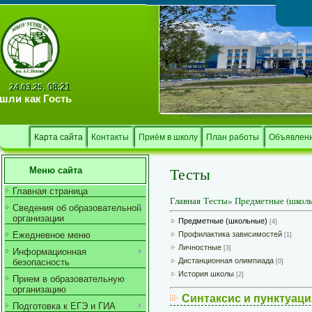
Тв
08:21
24.03.25,
шли как
Гость
Карта сайта
Контакты
Приём в школу
План работы
Объявлен
Тесты
Меню сайта
Главная страница
Главная
Тесты
»
Предметные (школ
Сведения об образовательной
организации
Предметные (школьные)
[4]
Ежедневное меню
Профилактика зависимостей
[1]
Личностные
[3]
Информационная
Дистанционная олимпиада
безопасность
[0]
История школы
[2]
Прием в образовательную
организацию
Синтаксис и пунктуация
Подготовка к ЕГЭ и ГИА