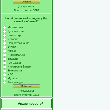
[
Результаты
]
Всего ответов:
3088
Какой школьный предмет у Вас
самый любимый?
Математика
Русский язык
Литература
История
Обществознание
Физика
Химия
Информатика
Биология
География
Иностранный язык
Технология
ИЗО
Музыка
Физкультура
[
Результаты
]
Всего ответов:
1814
Архив новостей