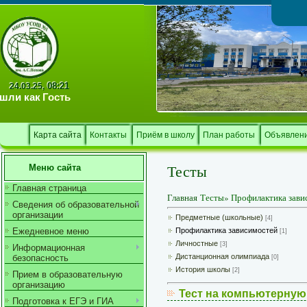
Тв
08:21
24.03.25,
шли как
Гость
Карта сайта
Контакты
Приём в школу
План работы
Объявлен
Тесты
Меню сайта
Главная страница
Главная
Тесты
»
Профилактика зави
Сведения об образовательной
организации
Предметные (школьные)
[4]
Ежедневное меню
Профилактика зависимостей
[1]
Личностные
[3]
Информационная
Дистанционная олимпиада
безопасность
[0]
История школы
[2]
Прием в образовательную
организацию
Тест на компьютерную
Подготовка к ЕГЭ и ГИА