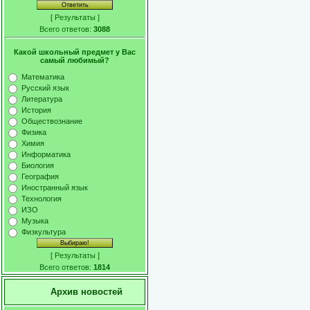
[
Результаты
]
Всего ответов:
3088
Какой школьный предмет у Вас
самый любимый?
Математика
Русский язык
Литература
История
Обществознание
Физика
Химия
Информатика
Биология
География
Иностранный язык
Технология
ИЗО
Музыка
Физкультура
[
Результаты
]
Всего ответов:
1814
Архив новостей