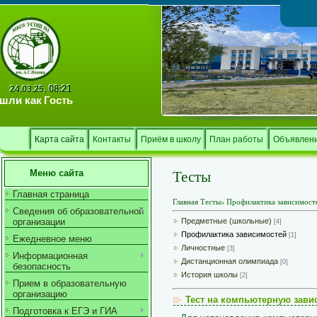
Тв
08:21
24.03.25,
шли как
Гость
Карта сайта
Контакты
Приём в школу
План работы
Объявлен
Тесты
Меню сайта
Главная страница
Главная
Тесты
»
Профилактика зависимост
Сведения об образовательной
организации
Предметные (школьные)
[4]
Профилактика зависимостей
[1]
Ежедневное меню
Личностные
[3]
Информационная
Дистанционная олимпиада
[0]
безопасность
История школы
[2]
Прием в образовательную
организацию
Тест на компьютерную зави
Подготовка к ЕГЭ и ГИА