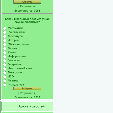
[
Результаты
]
Всего ответов:
3088
Какой школьный предмет у Вас
самый любимый?
Математика
Русский язык
Литература
История
Обществознание
Физика
Химия
Информатика
Биология
География
Иностранный язык
Технология
ИЗО
Музыка
Физкультура
[
Результаты
]
Всего ответов:
1814
Архив новостей