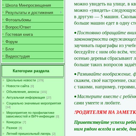
можно увидеть на улице, в кв
Школа Минпросвещения
можно «увидеть» следующую з
Результаты и достижения
в другую — 5 машин. Сколько
Фотоальбомы
больше машин едет в одну ст
Вопрос/Ответ
• Постоянно обращайте внима
Гостевая книга
закономерности окружающег
Форум
заучивать параграфы из уче
Блог
беседуйте с ним обо всём, ч
Видеостудия
осенью деревья сбрасывают л
больше таких вопросов задаёт
Категории раздела
• Развивайте воображение, 
скажем, своё настроение, ск
Школьные новости
[379]
с такими, например, героями,
Новости сайта
[0]
Объявления, анонсы
[101]
• Мастерите вместе с ребён
Актуальная информация
[27]
сами умеете и любите.
Социально значимые мероприятия
[14]
!
РОДИТЕЛЯМ НА ЗАМЕТК
Мероприятия по профилактике
зависимостей и ВИЧ-инфекции
[0]
Приветствуйте успехи ребён
Конкурсы
[7]
ним рядом всегда и везде, до
Разное
[8]
Летний пришкольный лагерь
[2]