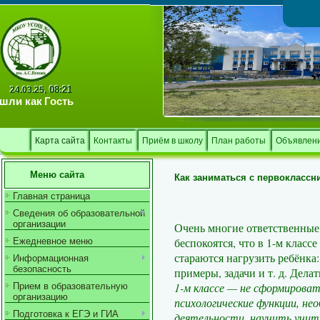
Тв
08:21
24.03.25,
шли как
Гость
Карта сайта
Контакты
Приём в школу
План работы
Объявлен
Меню сайта
Как заниматься с первоклассн
Главная страница
Сведения об образовательной
организации
Очень многие ответственные
беспокоятся, что в 1-м класс
Ежедневное меню
стараются нагрузить ребёнка
Информационная
безопасность
примеры, задачи и т. д. Дела
1-м классе — не сформироват
Прием в образовательную
организацию
психологические функции, не
Подготовка к ЕГЭ и ГИА
деятельности, научить учит