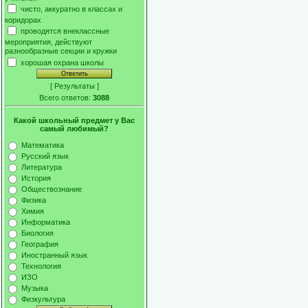
чисто, аккуратно в классах и
коридорах
проводятся внеклассные
мероприятия, действуют
разнообразные секции и кружки
хорошая охрана школы
[
Результаты
]
Всего ответов:
3088
Какой школьный предмет у Вас
самый любимый?
Математика
Русский язык
Литература
История
Обществознание
Физика
Химия
Информатика
Биология
География
Иностранный язык
Технология
ИЗО
Музыка
Физкультура