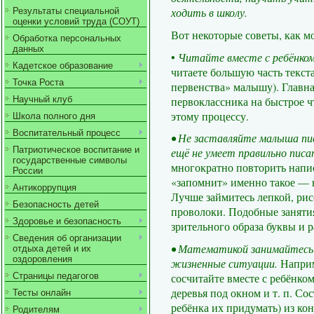
ходить в школу.
Результаты специальной
оценки условий труда (СОУТ)
Вот некоторые советы, как м
Обработка персональных
данных
•
Читайте вместе с ребёнко
Кадетское образование
читаете большую часть текст
Точка Роста
первенства» малышу). Главна
первоклассника на быстрое ч
Научный клуб
этому процессу.
Школа полного дня
Воспитательный процесс
• Не заставляйте малыша пис
Патриотическое воспитание и
ещё не умеет правильно пис
государственные символы
многократно повторить напис
России
«запомнит» именно такое — 
Антикоррупция
Лучше займитесь лепкой, рис
Безопасность детей
проволоки. Подобные заняти
Здоровье и безопасность
зрительного образа буквы и 
Сведения об организации
• Математикой занимайтесь 
отдыха детей и их
оздоровления
жизненные ситуации.
Наприм
сосчитайте вместе с ребёнко
Страницы педагогов
деревья под окном и т. п. Со
Тесты онлайн
ребёнка их придумать) из ко
Родителям