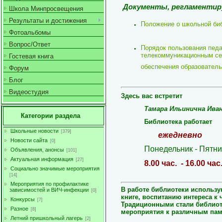
Документы, регламентир
Школа Минпросвещения
Результаты и достижения
Положение о школьной би
Фотоальбомы
Вопрос/Ответ
Порядок пользования педа
телекоммуникационным се
Гостевая книга
обеспечения образователь
Форум
Блог
Видеостудия
Здесь вас встретит
Тамара Ильинична
Ива
Категории раздела
Библиотека работает
Школьные новости
[379]
ежедневно
Новости сайта
[0]
Понедельник -
Пятн
Объявления, анонсы
[101]
Актуальная информация
[27]
8.00 час. - 16.00 час
Социально значимые мероприятия
[14]
Мероприятия по профилактике
В работе библиотеки использ
зависимостей и ВИЧ-инфекции
[0]
книге, воспитанию интереса к 
Конкурсы
[7]
Традиционными стали библиот
Разное
[8]
мероприятия к различным па
Летний пришкольный лагерь
[2]