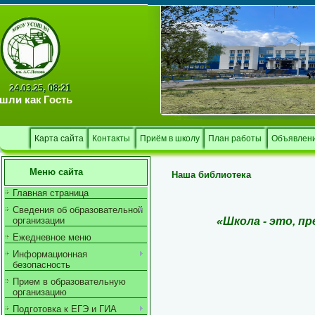
Тв
08:21
24.03.25,
шли как
Гость
Карта сайта
Контакты
Приём в школу
План работы
Объявлен
Меню сайта
Наша библиотека
Главная страница
Сведения об образовательной
«
Школа
- это, пр
организации
Ежедневное меню
Информационная
безопасность
Прием в образовательную
организацию
Подготовка к ЕГЭ и ГИА