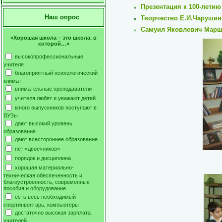
Презентация к 100-летию
Наш опрос
Творчество Е.И.Чарушин
Самуил Яковлевич Марша
«Хорошая школа – это школа, в
которой…»
высокопрофессиональные
учителя
благоприятный психологический
климат
внимательные преподаватели
учителя любят и уважают детей
много выпускников поступают в
ВУЗы
дают высокий уровень
образования
дают всестороннее образование
нет «двоечников»
порядок и дисциплина
хорошая материально-
техническая обеспеченность и
благоустроенность, современные
пособия и оборудование
есть весь необходимый
спортинвентарь, компьютеры
достаточно высокая зарплата
учителей