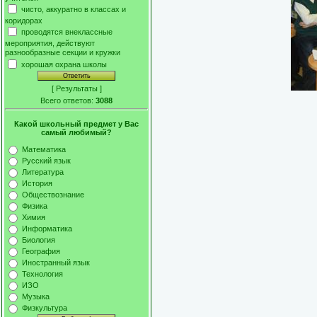
чисто, аккуратно в классах и
коридорах
проводятся внеклассные
мероприятия, действуют
разнообразные секции и кружки
хорошая охрана школы
[
Результаты
]
Всего ответов:
3088
Какой школьный предмет у Вас
самый любимый?
Математика
Русский язык
Литература
История
Обществознание
Физика
Химия
Информатика
Биология
География
Иностранный язык
Технология
ИЗО
Музыка
Физкультура