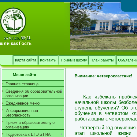
Тв
08:21
24.03.25,
шли как
Гость
Карта сайта
Контакты
Приём в школу
План работы
Объявлен
Меню сайта
Внимание: четвероклассник!
Главная страница
Сведения об образовательной
организации
Как избежать пробл
начальной школы безболе
Ежедневное меню
ступень обучения? Об эт
Информационная
обучения в четвертом кл
безопасность
работающим с четверокласс
Прием в образовательную
организацию
Четвертый год обучения
этап школьной жизни р
Подготовка к ЕГЭ и ГИА