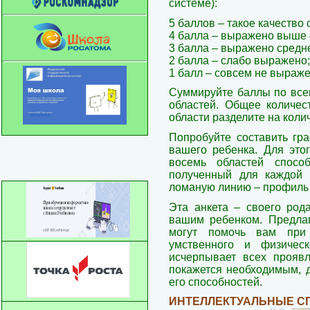
системе):
5 баллов – такое качество
4 балла – выражено выше 
3 балла – выражено средн
2 балла – слабо выражено;
1 балл – совсем не выраже
Суммируйте баллы по всем
областей. Общее количес
области разделите на коли
Попробуйте составить гр
вашего ребенка. Для этог
восемь областей способ
полученный для каждой 
ломаную линию – профиль 
Эта анкета – своего род
вашим ребенком. Предлаг
могут помочь вам при 
умственного и физическ
исчерпывает всех прояв
покажется необходимым, д
его способностей.
ИНТЕЛЛЕКТУАЛЬНЫЕ С