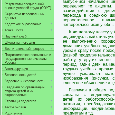
выпускники начальной ш
Результаты специальной
определяет те акценты,
оценки условий труда (СОУТ)
взаимодействии с деть
Обработка персональных
перехода в среднюю шк
данных
первостепенное вни
Кадетское образование
четвероклассников учебны
Точка Роста
К четвертому классу у
индивидуальный стиль уче
Научный клуб
ее выполнению хорошо
Школа полного дня
домашних учебных заданий
Воспитательный процесс
урокам сразу после прихо
(разной продолжительности
Патриотическое воспитание и
государственные символы
работу, у других много 
России
период. Одни дети начи
трудных учебных предмето
Антикоррупция
лучше усваивают мат
Безопасность детей
изображения (рисунки, с
Здоровье и безопасность
словесное объяснение и т.д
Сведения об организации
Различия в общем по
отдыха детей и их
связаны с индивидуаль
оздоровления
детей, их работоспособн
Страницы педагогов
развития, преобладающи
Тесты онлайн
информации, неодинаков
предметам и т.д.
Родителям