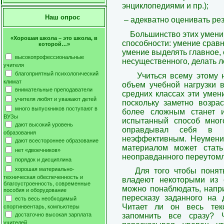
энциклопедиями и пр.);
Наш опрос
– адекватно оценивать ре
Большинство этих умени
«Хорошая школа – это школа, в
способности: умение сравн
которой…»
умение выделять главное, 
высокопрофессиональные
несущественного, делать 
учителя
благоприятный психологический
Учиться всему этому 
климат
объем учебной нагрузки в
внимательные преподаватели
средних классах эти умен
учителя любят и уважают детей
поскольку заметно возра
много выпускников поступают в
более сложным станет 
ВУЗы
испытанный способ мног
дают высокий уровень
оправдывал себя в н
образования
неэффективным. Неумени
дают всестороннее образование
материалом может стать
нет «двоечников»
неоправданного переутомл
порядок и дисциплина
хорошая материально-
Для того чтобы понят
техническая обеспеченность и
владеют некоторыми из 
благоустроенность, современные
можно понаблюдать, напри
пособия и оборудование
пересказу заданного на
есть весь необходимый
Читает ли он весь тек
спортинвентарь, компьютеры
достаточно высокая зарплата
запомнить все сразу? 
учителей