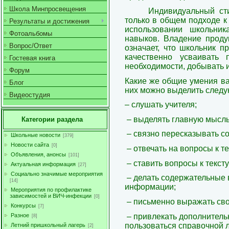
Школа Минпросвещения
Индивидуальный ст
только в общем подходе к
Результаты и достижения
использовании школьни
Фотоальбомы
навыков. Владение прод
Вопрос/Ответ
означает, что школьник п
качественно усваивать
Гостевая книга
необходимости, добывать 
Форум
Какие же общие умения в
Блог
них можно выделить след
Видеостудия
– слушать учителя;
– выделять главную мысл
Категории раздела
– связно пересказывать с
Школьные новости
[379]
Новости сайта
[0]
– отвечать на вопросы к те
Объявления, анонсы
[101]
– ставить вопросы к тексту
Актуальная информация
[27]
Социально значимые мероприятия
– делать содержательные
[14]
информации;
Мероприятия по профилактике
зависимостей и ВИЧ-инфекции
[0]
– письменно выражать св
Конкурсы
[7]
– привлекать дополнител
Разное
[8]
пользоваться справочной 
Летний пришкольный лагерь
[2]