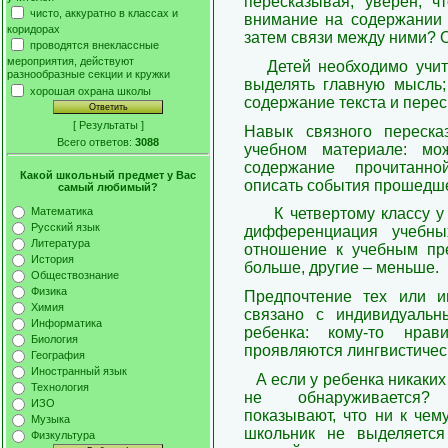
пересказывая, уверен, ч
чисто, аккуратно в классах и
внимание на содержании 
коридорах
затем связи между ними? О
проводятся внеклассные
мероприятия, действуют
Детей необходимо учит
разнообразные секции и кружки
выделять главную мысль; 
хорошая охрана школы
содержание текста и переск
[
Результаты
]
Навык связного переска
Всего ответов:
3088
учебном материале: мо
содержание прочитанно
Какой школьный предмет у Вас
описать события прошедше
самый любимый?
К четвертому классу 
Математика
Русский язык
дифференциация учебны
Литература
отношение к учебным пр
История
больше, другие – меньше.
Обществознание
Физика
Предпочтение тех или 
Химия
связано с индивидуальн
Информатика
ребенка: кому-то нрав
Биология
проявляются лингвистическ
География
Иностранный язык
А если у ребенка никаки
Технология
не обнаруживается? 
ИЗО
показывают, что ни к чем
Музыка
школьник не выделяетс
Физкультура