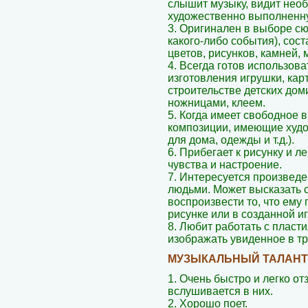
слышит музыку, видит необ
художественно выполненн
3. Оригинален в выборе сю
какого-либо события), сос
цветов, рисунков, камней, м
4. Всегда готов использов
изготовления игрушки, кар
строительстве детских дом
ножницами, клеем.
5. Когда имеет свободное в
композиции, имеющие худо
для дома, одежды и т.д.).
6. Прибегает к рисунку и л
чувства и настроение.
7. Интересуется произвед
людьми. Может высказать 
воспроизвести то, что ему
рисунке или в созданной иг
8. Любит работать с плас
изображать увиденное в тр
МУЗЫКАЛЬНЫЙ ТАЛАНТ
1. Очень быстро и легко от
вслушивается в них.
2. Хорошо поет.