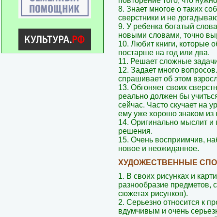
повторение того, что нужн
8. Знает многое о таких со
сверстники и не догадываю
9. У ребенка богатый слова
новыми словами, точно вы
10. Любит книги, которые о
постарше на год или два.
11. Решает сложные задач
12. Задает много вопросов
спрашивает об этом взрос
13. Обгоняет своих сверстн
реально должен бы учиться
сейчас. Часто скучает на у
ему уже хорошо знаком из 
14. Оригинально мыслит и
решения.
15. Очень восприимчив, на
новое и неожиданное.
ХУДОЖЕСТВЕННЫЕ СП
1. В своих рисунках и кар
разнообразие предметов, с
сюжетах рисунков).
2. Серьезно относится к п
вдумчивым и очень серьезн