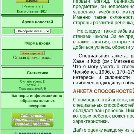
первый взгляд, одинако
предметам, он непременно
[
Результаты
]
усвоению учебного мате
Всего ответов:
1814
Именно такие склоннос
Архив новостей
стороны развития ребенка
Не следует также забыва
стенами школы. За ее пре
в такие занятия, которые 
Форма входа
добиться успеха, обрести у
Войти через uID
Специальная анкета, р
Старая форма входа
Хаан и Коф (см.: Матвеев
Что я могу узнать о свое
Челябинск, 1996, с. 170–1
Статистика
интересы и склонности 
Онлайн всего:
2
наиболее подходящую обла
Гостей:
2
Пользователей:
0
АНКЕТА СПОСОБНОСТЕ
Баннеры информационно-
С помощью этой анкеты, 
образовательных
специальных способностей,
ресурсов
обладает ваш ребенок. Ни
которых ребенок может про
характеристики.
Дайте оценку каждому из к