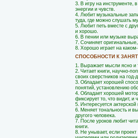
3. В игру на инструменте,
энергии и чувств.
4. Любит музыкальные запи
туда, где можно слушать му
5. Любит петь вместе с др
и хорошо.
6. В пении или музыке выр
7. Сочиняет оригинальные,
8. Хорошо играет на каком
СПОСОБНОСТИ К ЗАНЯ
1. Выражает мысли ясно и 
2. Читает книги, научно-п
своих сверстников на год-д
3. Обладает хорошей спос
понятий, установлению об
4. Обладает хорошей мото
фиксирует то, что видит, и 
5. Интересуется актерской 
6. Меняет тональность и в
другого человека.
7. После уроков любит чи
книги.
8. Не унывает, если проек
учителями или родителями 