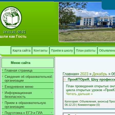
Тв
08:21
24.03.25,
шли как
Гость
Карта сайта
Контакты
Приём в школу
План работы
Объявлен
Меню сайта
Главная страница
Главная
»
2023
»
Декабрь
»
0
Сведения об образовательной
ПроеКТОриЯ. Шоу професс
организации
План проведения открытых онл
Ежедневное меню
цикла открытых уроков «Прое
Информационная
Читать дальше »
безопасность
Категория:
Объявления, анонсы
|
Прос
Прием в образовательную
06.12.23
|
Комментарии (0)
организацию
Подготовка к ЕГЭ и ГИА