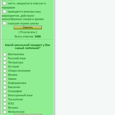
чисто, аккуратно в классах и
коридорах
проводятся внеклассные
мероприятия, действуют
разнообразные секции и кружки
хорошая охрана школы
[
Результаты
]
Всего ответов:
3088
Какой школьный предмет у Вас
самый любимый?
Математика
Русский язык
Литература
История
Обществознание
Физика
Химия
Информатика
Биология
География
Иностранный язык
Технология
ИЗО
Музыка
Физкультура