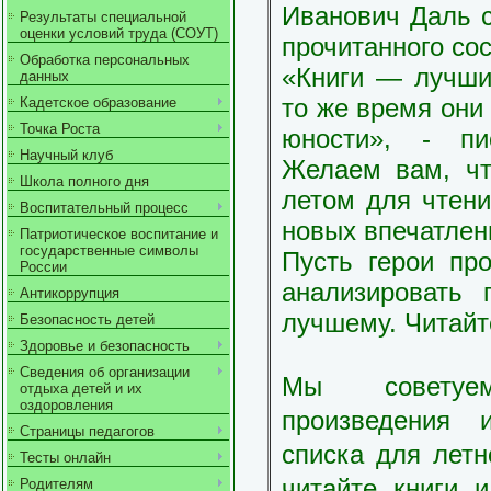
Иванович Даль с
Результаты специальной
оценки условий труда (СОУТ)
прочитанного со
Обработка персональных
«Книги — лучши
данных
то же время они
Кадетское образование
Точка Роста
юности», - п
Научный клуб
Желаем вам, чт
Школа полного дня
летом для чтени
Воспитательный процесс
новых впечатлен
Патриотическое воспитание и
государственные символы
Пусть герои пр
России
анализировать 
Антикоррупция
лучшему. Читайт
Безопасность детей
Здоровье и безопасность
Сведения об организации
Мы советуе
отдыха детей и их
оздоровления
произведения 
Страницы педагогов
списка для летн
Тесты онлайн
читайте книги 
Родителям