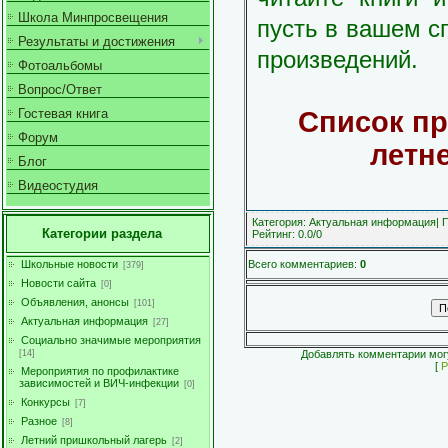
Школа Минпросвещения
пусть в вашем сп
Результаты и достижения
произведений.
Фотоальбомы
Вопрос/Ответ
Список пр
Гостевая книга
Форум
летн
Блог
Видеостудия
Категория
:
Актуальная информация
|
Категории раздела
Рейтинг
:
0.0
/
0
Всего комментариев
:
0
Школьные новости
[379]
Новости сайта
[0]
Объявления, анонсы
[101]
Актуальная информация
[27]
Социально значимые мероприятия
Добавлять комментарии могу
[14]
[
Р
Мероприятия по профилактике
зависимостей и ВИЧ-инфекции
[0]
Конкурсы
[7]
Разное
[8]
Летний пришкольный лагерь
[2]