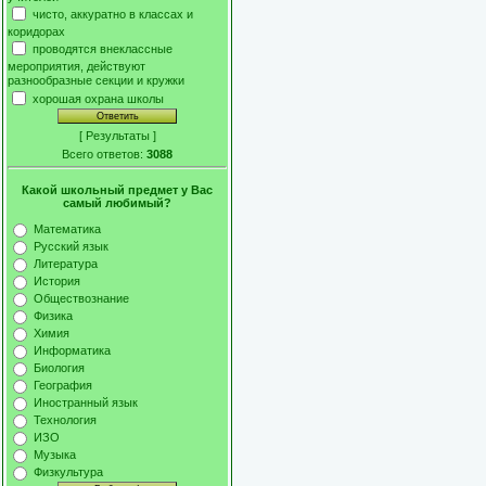
чисто, аккуратно в классах и
коридорах
проводятся внеклассные
мероприятия, действуют
разнообразные секции и кружки
хорошая охрана школы
[
Результаты
]
Всего ответов:
3088
Какой школьный предмет у Вас
самый любимый?
Математика
Русский язык
Литература
История
Обществознание
Физика
Химия
Информатика
Биология
География
Иностранный язык
Технология
ИЗО
Музыка
Физкультура