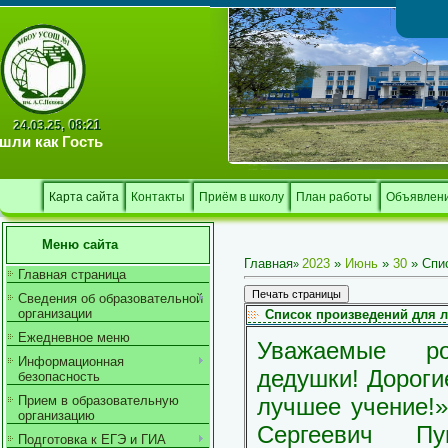
Тв
08:21
24.03.25,
шли как
Гость
Карта сайта
Контакты
Приём в школу
План работы
Объявлен
Меню сайта
Главная
2023
»
Июнь
»
30
» Спис
»
Главная страница
Сведения об образовательной
организации
Список произведений для л
Ежедневное меню
Уважаемые р
Информационная
дедушки! Дороги
безопасность
лучшее учение!»
Прием в образовательную
организацию
Сергеевич П
Подготовка к ЕГЭ и ГИА