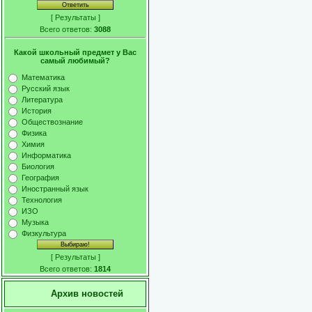
[
Результаты
]
Всего ответов:
3088
Какой школьный предмет у Вас
самый любимый?
Математика
Русский язык
Литература
История
Обществознание
Физика
Химия
Информатика
Биология
География
Иностранный язык
Технология
ИЗО
Музыка
Физкультура
[
Результаты
]
Всего ответов:
1814
Архив новостей