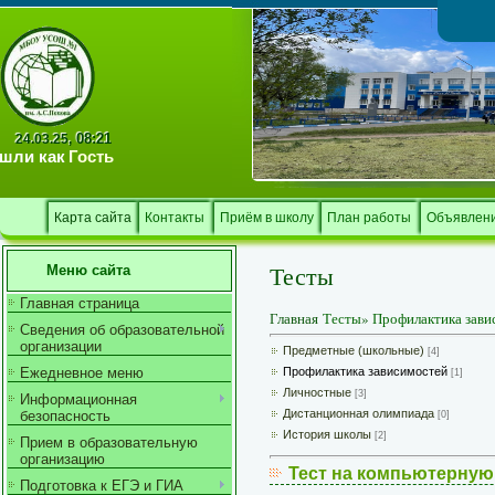
Тв
08:21
24.03.25,
шли как
Гость
Карта сайта
Контакты
Приём в школу
План работы
Объявлен
Тесты
Меню сайта
Главная страница
Главная
Тесты
»
Профилактика зави
Сведения об образовательной
организации
Предметные (школьные)
[4]
Ежедневное меню
Профилактика зависимостей
[1]
Личностные
[3]
Информационная
Дистанционная олимпиада
безопасность
[0]
История школы
[2]
Прием в образовательную
организацию
Тест на компьютерную
Подготовка к ЕГЭ и ГИА