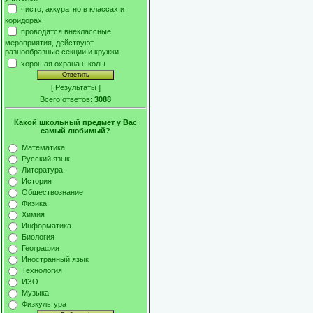
чисто, аккуратно в классах и
коридорах
проводятся внеклассные
мероприятия, действуют
разнообразные секции и кружки
хорошая охрана школы
[
Результаты
]
Всего ответов:
3088
Какой школьный предмет у Вас
самый любимый?
Математика
Русский язык
Литература
История
Обществознание
Физика
Химия
Информатика
Биология
География
Иностранный язык
Технология
ИЗО
Музыка
Физкультура