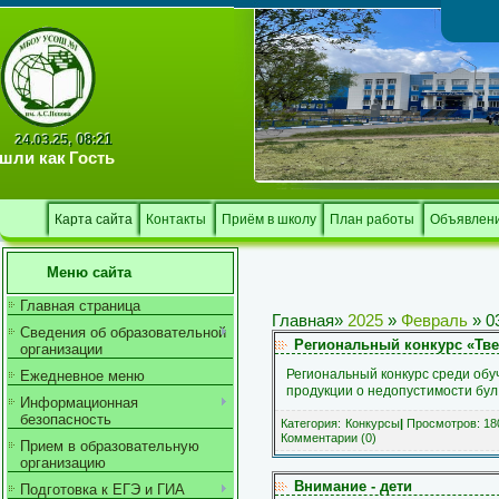
Тв
08:21
24.03.25,
шли как
Гость
Карта сайта
Контакты
Приём в школу
План работы
Объявлен
Меню сайта
Главная страница
Главная
»
2025
»
Февраль
»
0
Сведения об образовательной
Региональный конкурс «Тве
организации
Региональный конкурс среди об
Ежедневное меню
продукции о недопустимости бу
Информационная
безопасность
Категория:
Конкурсы
|
Просмотров: 180
Комментарии (0)
Прием в образовательную
организацию
Внимание - дети
Подготовка к ЕГЭ и ГИА