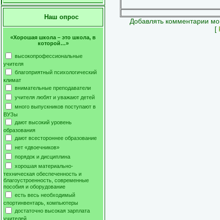
Наш опрос
Добавлять комментарии мог
[
«Хорошая школа – это школа, в
которой…»
высокопрофессиональные
учителя
благоприятный психологический
климат
внимательные преподаватели
учителя любят и уважают детей
много выпускников поступают в
ВУЗы
дают высокий уровень
образования
дают всестороннее образование
нет «двоечников»
порядок и дисциплина
хорошая материально-
техническая обеспеченность и
благоустроенность, современные
пособия и оборудование
есть весь необходимый
спортинвентарь, компьютеры
достаточно высокая зарплата
учителей