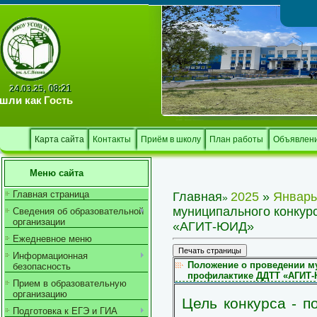
Тв
08:21
24.03.25,
шли как
Гость
Карта сайта
Контакты
Приём в школу
План работы
Объявлен
Меню сайта
Главная страница
Главная
2025
»
Январь
»
муниципального конкур
Сведения об образовательной
организации
«АГИТ-ЮИД»
Ежедневное меню
Информационная
Положение о проведении му
безопасность
профилактике ДДТТ «АГИТ
Прием в образовательную
организацию
Цель конкурса - п
Подготовка к ЕГЭ и ГИА