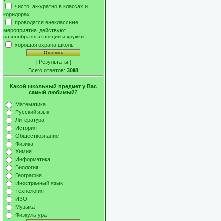
чисто, аккуратно в классах и
коридорах
проводятся внеклассные
мероприятия, действуют
разнообразные секции и кружки
хорошая охрана школы
[
Результаты
]
Всего ответов:
3088
Какой школьный предмет у Вас
самый любимый?
Математика
Русский язык
Литература
История
Обществознание
Физика
Химия
Информатика
Биология
География
Иностранный язык
Технология
ИЗО
Музыка
Физкультура