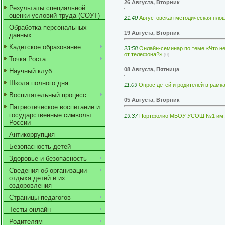
26 Августа, Вторник
Результаты специальной
оценки условий труда (СОУТ)
21:40
Августовская методическая пло
Обработка персональных
19 Августа, Вторник
данных
Кадетское образование
23:58
Онлайн-семинар по теме «Что не
от телефона?»
(0)
Точка Роста
08 Августа, Пятница
Научный клуб
Школа полного дня
11:09
Опрос детей и родителей в рамк
Воспитательный процесс
05 Августа, Вторник
Патриотическое воспитание и
государственные символы
19:37
Портфолио МБОУ УСОШ №1 им. А.
России
Антикоррупция
Безопасность детей
Здоровье и безопасность
Сведения об организации
отдыха детей и их
оздоровления
Страницы педагогов
Тесты онлайн
Родителям