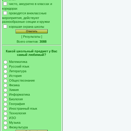
чисто, аккуратно в классах и
коридорах
проводятся внеклассные
мероприятия, действуют
разнообразные секции и кружки
хорошая охрана школы
[
Результаты
]
Всего ответов:
3088
Какой школьный предмет у Вас
самый любимый?
Математика
Русский язык
Литература
История
Обществознание
Физика
Химия
Информатика
Биология
География
Иностранный язык
Технология
ИЗО
Музыка
Физкультура