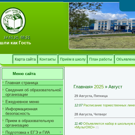
Тв
08:21
24.03.25,
шли как
Гость
Карта сайта
Контакты
Приём в школу
План работы
Объявлен
Меню сайта
Главная страница
Главная
»
2025
»
Август
Сведения об образовательной
организации
29 Августа, Пятница
Ежедневное меню
12:07
Расписание торжественных линее
Информационная
безопасность
28 Августа, Четверг
Прием в образовательную
11:40
Объявляется набор в школьную 
организацию
«МультОКО»
(0)
Подготовка к ЕГЭ и ГИА